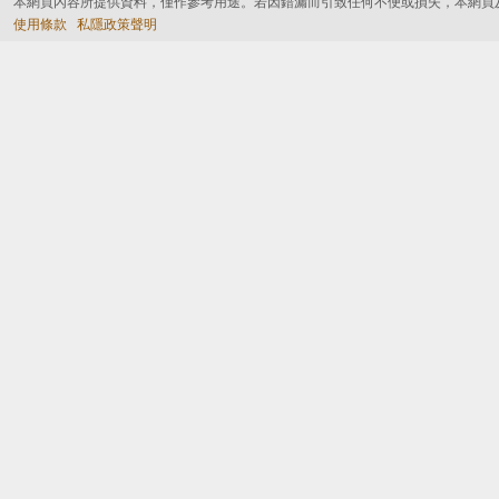
本網頁內容所提供資料，僅作參考用途。若因錯漏而引致任何不便或損失，本網頁
使用條款
私隱政策聲明