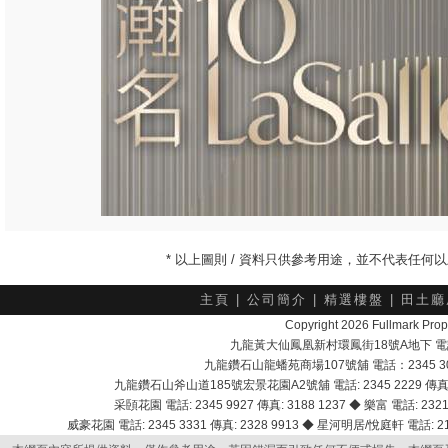
* 以上圖則 / 資料只供參考用途，並不代表任
主頁
|
公司簡介
|
精選樓盤
|
田土廳
Copyright 2026 Fullmark 
九龍黃大仙鳳凰新村環鳳街18號A地下 電話：232
九龍鑽石山龍蟠苑商場107號舖 電話：2345 303
九龍鑽石山斧山道185號宏景花園A2號舖 電話: 2345 2229 傳真: 
采頣花園 電話: 2345 9927 傳真: 3188 1237 ◆ 樂富 電話: 2321 
威豪花園 電話: 2345 3331 傳真: 2328 9913 ◆ 星河明居/悅庭軒 電話: 2116