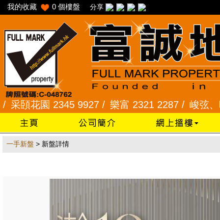
我的收藏
0
個樓盤
分享
頣花園 2345 9927 /
樂富 2321 2287 /
峻弦、曉暉花園
一手新盤
> 新盤詳情