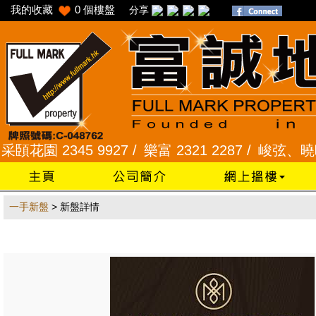
我的收藏
0
個樓盤
分享
花園 2345 9927 /
樂富 2321 2287 /
峻弦、曉暉花園 
一手新盤
> 新盤詳情