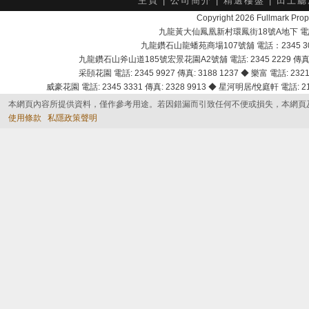
主頁
|
公司簡介
|
精選樓盤
|
田土廳
Copyright 2026 Fullmark 
九龍黃大仙鳳凰新村環鳳街18號A地下 電話：232
九龍鑽石山龍蟠苑商場107號舖 電話：2345 303
九龍鑽石山斧山道185號宏景花園A2號舖 電話: 2345 2229 傳真: 
采頣花園 電話: 2345 9927 傳真: 3188 1237 ◆ 樂富 電話: 2321 
威豪花園 電話: 2345 3331 傳真: 2328 9913 ◆ 星河明居/悅庭軒 電話: 2116
本網頁內容所提供資料，僅作參考用途。若因錯漏而引致任何不便或損失，本網頁
使用條款
私隱政策聲明