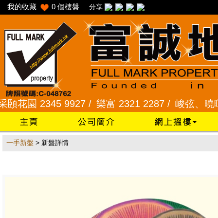
我的收藏
0
個樓盤
分享
園 2345 9927 /
樂富 2321 2287 /
峻弦、曉暉花園 2
一手新盤
> 新盤詳情