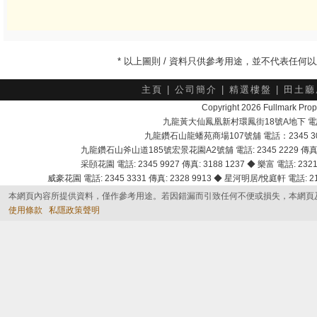
* 以上圖則 / 資料只供參考用途，並不代表任
主頁
|
公司簡介
|
精選樓盤
|
田土廳
Copyright 2026 Fullmark 
九龍黃大仙鳳凰新村環鳳街18號A地下 電話：232
九龍鑽石山龍蟠苑商場107號舖 電話：2345 303
九龍鑽石山斧山道185號宏景花園A2號舖 電話: 2345 2229 傳真: 
采頣花園 電話: 2345 9927 傳真: 3188 1237 ◆ 樂富 電話: 2321 
威豪花園 電話: 2345 3331 傳真: 2328 9913 ◆ 星河明居/悅庭軒 電話: 2116
本網頁內容所提供資料，僅作參考用途。若因錯漏而引致任何不便或損失，本網頁
使用條款
私隱政策聲明