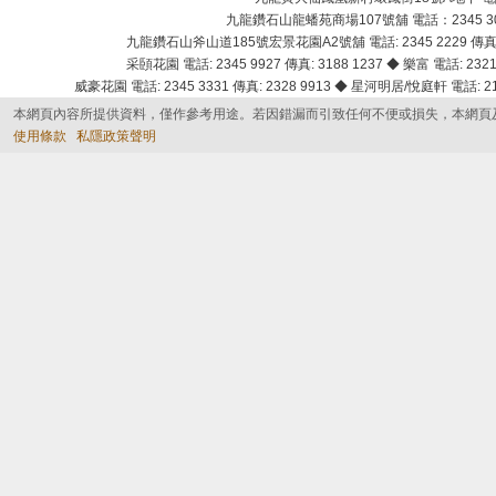
九龍鑽石山龍蟠苑商場107號舖 電話：2345 303
九龍鑽石山斧山道185號宏景花園A2號舖 電話: 2345 2229 傳真: 
采頣花園 電話: 2345 9927 傳真: 3188 1237 ◆ 樂富 電話: 2321 
威豪花園 電話: 2345 3331 傳真: 2328 9913 ◆ 星河明居/悅庭軒 電話: 2116
本網頁內容所提供資料，僅作參考用途。若因錯漏而引致任何不便或損失，本網頁
使用條款
私隱政策聲明