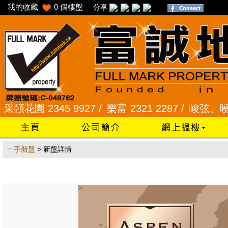
我的收藏
0
個樓盤
分享
園 2345 9927 /
樂富 2321 2287 /
峻弦、曉暉花園 2
一手新盤
> 新盤詳情