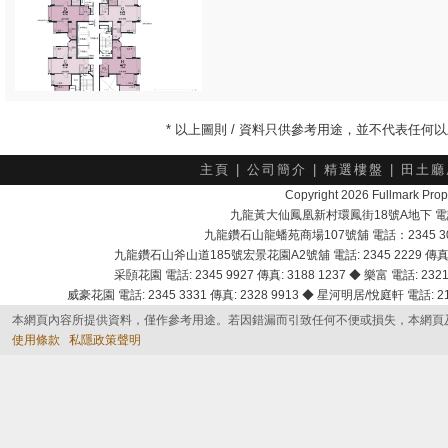
* 以上圖則 / 資料只供參考用途，並不代表任
主頁
|
公司簡介
|
精選樓盤
|
田土廳
Copyright 2026 Fullmark 
九龍黃大仙鳳凰新村環鳳街18號A地下 電話：232
九龍鑽石山龍蟠苑商場107號舖 電話：2345 303
九龍鑽石山斧山道185號宏景花園A2號舖 電話: 2345 2229 傳真: 
采頣花園 電話: 2345 9927 傳真: 3188 1237 ◆ 樂富 電話: 2321 
威豪花園 電話: 2345 3331 傳真: 2328 9913 ◆ 星河明居/悅庭軒 電話: 2116
本網頁內容所提供資料，僅作參考用途。若因錯漏而引致任何不便或損失，本網頁
使用條款
私隱政策聲明