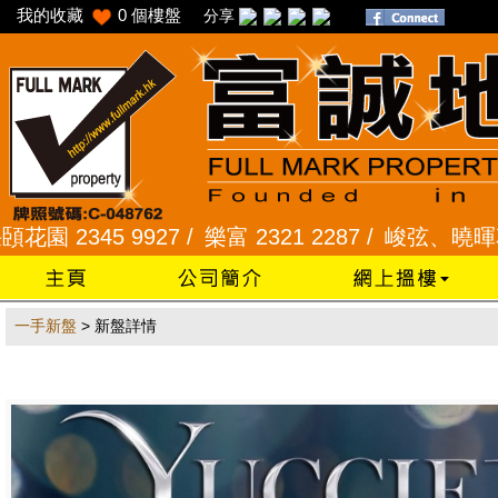
我的收藏
0
個樓盤
分享
2345 9927 /
樂富 2321 2287 /
峻弦、曉暉花園 234
一手新盤
> 新盤詳情