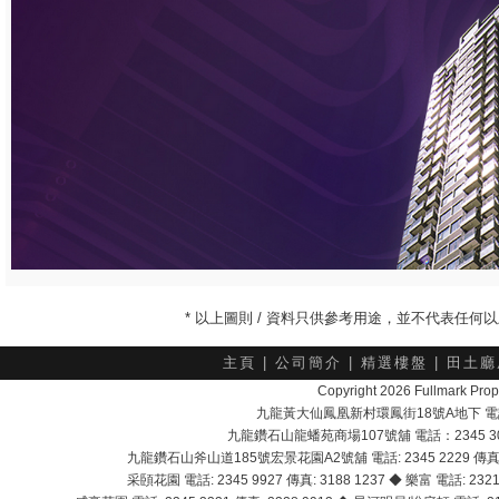
* 以上圖則 / 資料只供參考用途，並不代表任
主頁
|
公司簡介
|
精選樓盤
|
田土廳
Copyright 2026 Fullmark 
九龍黃大仙鳳凰新村環鳳街18號A地下 電話：232
九龍鑽石山龍蟠苑商場107號舖 電話：2345 303
九龍鑽石山斧山道185號宏景花園A2號舖 電話: 2345 2229 傳真: 
采頣花園 電話: 2345 9927 傳真: 3188 1237 ◆ 樂富 電話: 2321 