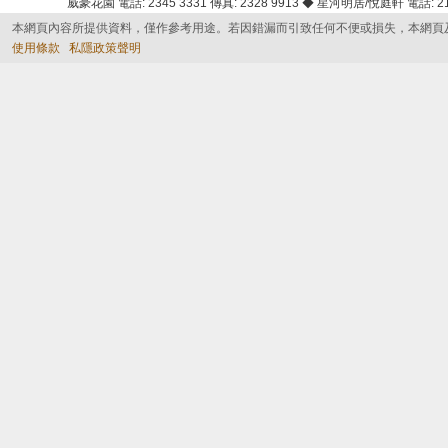
威豪花園 電話: 2345 3331 傳真: 2328 9913 ◆ 星河明居/悅庭軒 電話: 2116
本網頁內容所提供資料，僅作參考用途。若因錯漏而引致任何不便或損失，本網頁
使用條款
私隱政策聲明