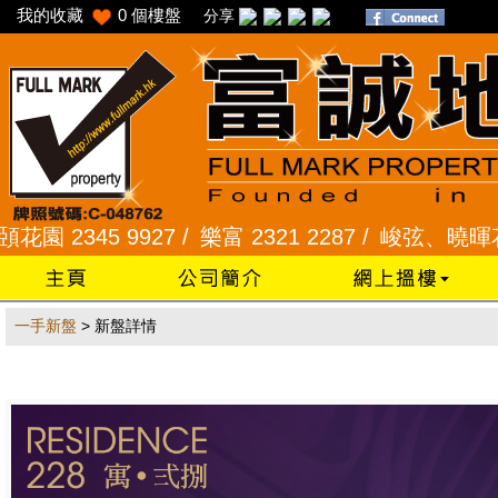
我的收藏
0
個樓盤
分享
2345 9927 /
樂富 2321 2287 /
峻弦、曉暉花園 234
一手新盤
> 新盤詳情