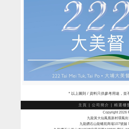
* 以上圖則 / 資料只供參考用途
主頁
|
公司簡介
|
精選樓
Copyright 202
九龍黃大仙鳳凰新村環鳳街18號A
九龍鑽石山龍蟠苑商場107號舖 電話：