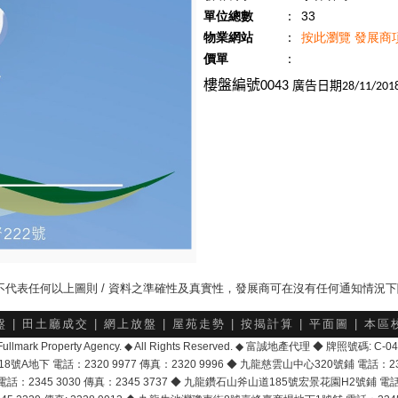
單位總數
：
33
物業網站
：
按此瀏覽 發展商
價單
：
廣告日期
樓盤編號
0043
28/11/201
，並不代表任何以上圖則 / 資料之準確性及真實性，發展商可在沒有任何通知情況
盤
|
田土廳成交
|
網上放盤
|
屋苑走勢
|
按揭計算
|
平面圖
|
本區
6 Fullmark Property Agency. ◆ All Rights Reserved. ◆ 富誠地產代理 ◆ 牌照號碼: C
地下 電話：2320 9977 傳真：2320 9996 ◆ 九龍慈雲山中心320號鋪 電話：2328 
2345 3030 傳真：2345 3737 ◆ 九龍鑽石山斧山道185號宏景花園H2號鋪 電話：25