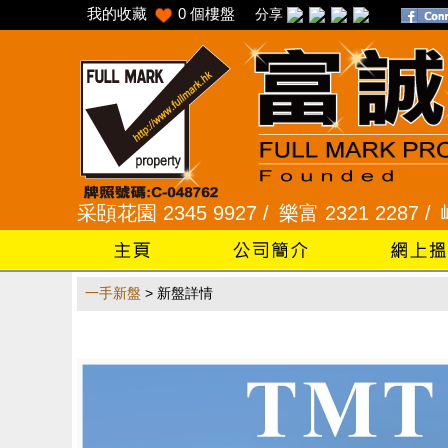
我的收藏
0
個樓盤
分享
45 /
采頣花園 2345 9927 /
樂富 2321 2287 /
峻弦
一手新盤
> 新盤詳情