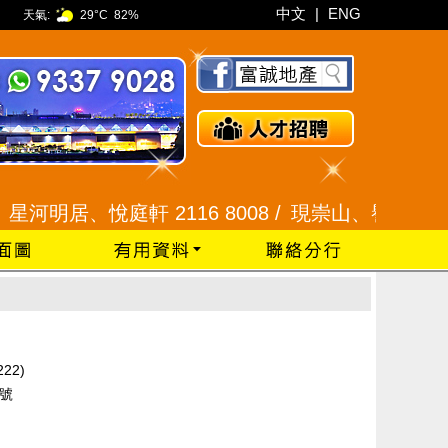
中文
|
ENG
天氣:
29°C
82%
河明居、悅庭軒 2116 8008 /
現崇山、譽港灣 2345 
22)
2號