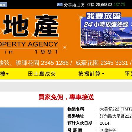
分享給朋友
恒指:
25,668.03
137.75
、曉暉花園 2345 1286 /
威豪花園 2345 3331 /
星
買家免佣，專車接送
物業名稱
：
大美督222 (TMT2
樓盤地址
：
汀角路大尾督22
預計入伙日期
：
2014
發 展 商
：
李偉林等