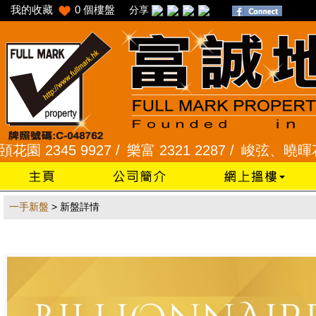
我的收藏
0
個樓盤
分享
 2345 9927 /
樂富 2321 2287 /
峻弦、曉暉花園 23
一手新盤
> 新盤詳情