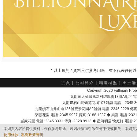
* 以上圖則 / 資料只供參考用途，並不代表任
主頁
|
公司簡介
|
精選樓盤
|
田土廳
Copyright 2026 Fullmark 
九龍黃大仙鳳凰新村環鳳街18號A地下 電話：232
九龍鑽石山龍蟠苑商場107號舖 電話：2345 303
九龍鑽石山斧山道185號宏景花園A2號舖 電話: 2345 2229 傳真: 
采頣花園 電話: 2345 9927 傳真: 3188 1237 ◆ 樂富 電話: 2321 
威豪花園 電話: 2345 3331 傳真: 2328 9913 ◆ 星河明居/悅庭軒 電話: 2116
本網頁內容所提供資料，僅作參考用途。若因錯漏而引致任何不便或損失，本網頁
使用條款
私隱政策聲明