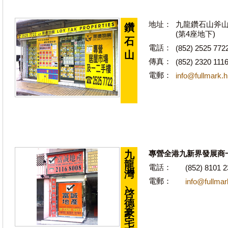
地址：
九龍鑽石山斧山道
鑽
(第4座地下)
石
電話：
(852) 2525 772
山
傳真：
(852) 2320 111
電郵：
info@fullmark.
九
專營全港九新界發展商
龍
電話：
(852) 8101 
灣
電郵：
info@fullmar
、
啓
德
豪
宅