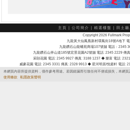
主頁
|
公司簡介
|
精選樓盤
|
田土廳
Copyright 2026 Fullmark 
九龍黃大仙鳳凰新村環鳳街18號A地下 電話：232
九龍鑽石山龍蟠苑商場107號舖 電話：2345 303
九龍鑽石山斧山道185號宏景花園A2號舖 電話: 2345 2229 傳真: 
采頣花園 電話: 2345 9927 傳真: 3188 1237 ◆ 樂富 電話: 2321 
威豪花園 電話: 2345 3331 傳真: 2328 9913 ◆ 星河明居/悅庭軒 電話: 2116
本網頁內容所提供資料，僅作參考用途。若因錯漏而引致任何不便或損失，本網頁
使用條款
私隱政策聲明