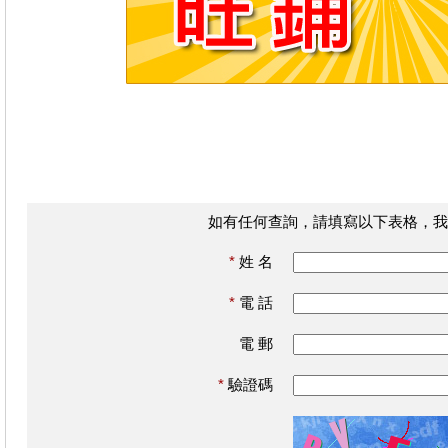
如有任何查詢，請填寫以下表格，我
*
姓 名
*
電 話
電 郵
*
驗證碼