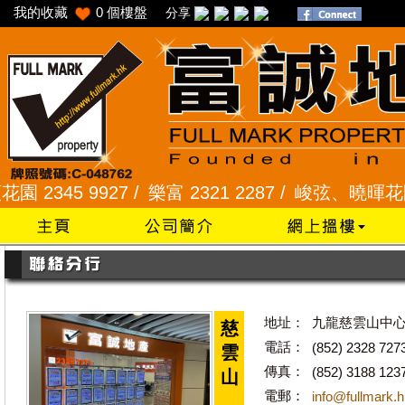
我的收藏
0
個樓盤
分享
345 9927 /
樂富 2321 2287 /
峻弦、曉暉花園 2345
地址：
九龍慈雲山中心
慈
電話：
(852) 2328 727
雲
傳真：
(852) 3188 123
山
電郵：
info@fullmark.