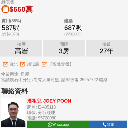
綠表售
$550萬
實用(85%)
建築
587呎
687呎
(@$9,370)
(@$8,006)
樓層
間隔
樓齡
高層
3房
27年
東北
3房2廳
【富誠實盤】
物業用途: 居屋
富誠鑽石山分行 /尚有大量筍盤, 請即致電 25257722 聯絡
聯絡資料
潘祖兒 JOEY POON
牌照: E-405118
職位: 分行經理
電話: 95728080
Whatsapp
致電