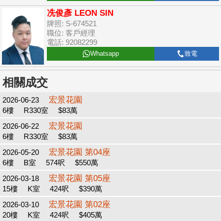
冼俊彥 LEON SIN
牌照: S-674521
職位: 客戶經理
電話: 92082299
Whatsapp
致電
相關成交
宏景花園
2026-06-23
6樓
R330室
$83萬
宏景花園
2026-06-22
6樓
R330室
$83萬
宏景花園 第04座
2026-05-20
6樓
B室
574呎
$550萬
宏景花園 第05座
2026-03-18
15樓
K室
424呎
$390萬
宏景花園 第02座
2026-03-10
20樓
K室
424呎
$405萬