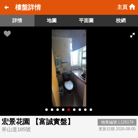
樓盤詳情
主頁
詳情
地圖
平面圖
校網
宏景花園 【富誠實盤】
物業編號:L126174
斧山道185號
更新日期:2026-08-05