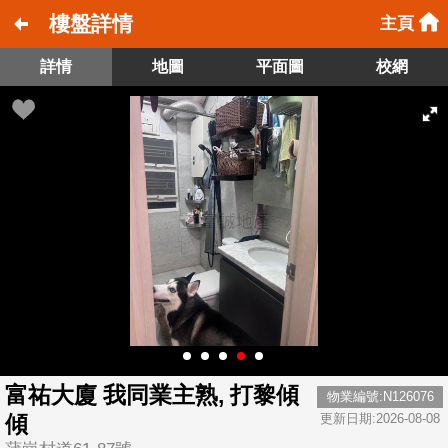
樓盤詳情
主頁
詳情
地圖
平面圖
校網
富祐大廈 我同業主熟, 打黎傾
物業編號:N126076
傾
更新日期:2026-08-08