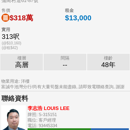
蒲崗村道61-87號
售價
租金
$318萬
$13,000
實用
313呎
(@$10,160)
(@租$42)
樓層
間隔
樓齡
高層
--
48年
物業用途: 洋樓
富誠牛池灣分行/尚有大量筍盤未能盡錄, 請即致電聯絡查詢, 謝謝
聯絡資料
李志浩 LOUIS LEE
牌照: S-315151
職位: 客戶經理
電話: 93445334