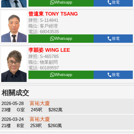
Whatsapp
致電
曾遠東 TONY TSANG
牌照: S-114841
職位: 客戶經理
電話: 68043535
Whatsapp
致電
李穎姿 WING LEE
牌照: S-465785
職位: 物業顧問
電話: 60189597
Whatsapp
致電
相關成交
富祐大廈
2026-05-28
23樓
G室
245呎
$282萬
富祐大廈
2026-03-24
21樓
B室
253呎
$260萬