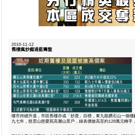
2010-11-12
舊樓瘋炒癲過藍籌盤
樓市持續升溫，市區舊樓亦成「炒賣」目標，東九龍鑽石山一個樓齡逾
九七年，慈雲山慈愛苑高層山景戶，綠表價搶高至約128萬元轉手