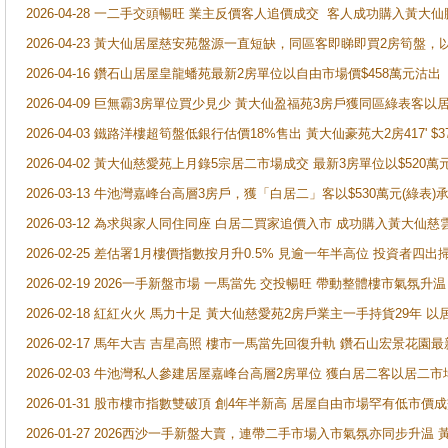
2026-04-28 一二手交頭暢旺 業主反價客人追價成交 客人成功購入黃大仙
2026-04-23 黃大仙居屋慈安苑盤源一直短缺，同區客即睇即買2房筍盤，
2026-04-16 鑽石山居屋皇龍蟠苑最新2房單位以自由市場價$458萬元沽出
2026-04-09 巨無霸3房單位買少見少 黃大仙盈福苑3房戶獲同區綠表客以
2026-04-03 鐵路洋樓超筍盤低銀行估價18%售出 黃大仙豪苑大2房417' $
2026-04-02 黃大仙慈愛苑上月錄5宗居二市場成交 最新3房單位以$520萬
2026-03-13 牛池灣嘉峰台高層3房戶，獲「白居二」客以$530萬元(綠表)
2026-03-12 為求與家人同住同座 白居二買家追價入市 成功購入黃大仙
2026-02-25 差估署1月樓價指數按月升0.5% 見逾一年半高位 投資
2026-02-19 2026一手新盤市場 一馬當先 交投暢旺 帶動整體樓市氣氛
2026-02-18 紅紅火火 馬力十足 黃大仙慈愛苑2房戶業主一手持貨29年 以
2026-02-17 馬年大吉 吉星高照 樓市一馬當先回復升軌 鑽石山宏景花園
2026-02-03 牛池灣私人參建居屋嘉峰台高層2房單位 獲白居二客以居二市
2026-01-31 股市樓市指數雙破頂 創4年半新高 居屋自由市場罕有低市價
2026-01-27 2026西沙一手新盤大賣，連帶二手市場入市氣氛亦同步升