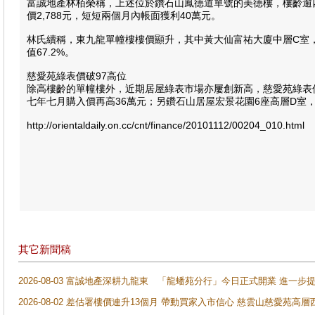
富誠地產林栢榮稱，上述位於鑽石山鳳德道單號的美德樓，樓齡逾四
價2,788元，短短兩個月內帳面獲利40萬元。
林氏續稱，東九龍單幢樓樓價顯升，其中黃大仙富祐大廈中層C室，獲
值67.2%。
慈愛苑綠表價破97高位
除高樓齡的單幢樓外，近期居屋綠表市場亦屢創新高，慈愛苑綠表價
七年七月購入價再高36萬元；另鑽石山居屋宏景花園6座高層D室，面
http://orientaldaily.on.cc/cnt/finance/20101112/00204_010.html
其它新聞稿
2026-08-03 富誠地產深耕九龍東 「龍蟠苑分行」今日正式開業 進
2026-08-02 差估署樓價連升13個月 帶動買家入市信心 慈雲山慈愛苑高層