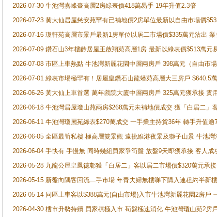
2026-07-30 牛池灣嘉峰臺高層2房綠表價418萬易手 19年升值2.3倍
2026-07-23 黄大仙居屋慈安苑罕有已補地價2房單位最新以自由市場價$5
2026-07-16 瓊軒苑高層市景戶最新1房單位以居二市場價$335萬元沽出 業
2026-07-09 鑽石山3年樓齡居屋王啟翔苑高層1房 最新以綠表價$513萬元
2026-07-08 市區上車熱點 牛池灣新麗花園中層兩房戶 398萬元（自
2026-07-01 綠表市場極罕有！居屋皇鑽石山龍蟠苑高層大三房戶 $640
2026-06-26 黃大仙上車首選 萬年戲院大廈中層兩房戶 325萬元獲承接 實
2026-06-18 牛池灣居屋瓊山苑兩房$268萬元未補地價成交 獲「白居二」
2026-06-11 牛池灣瓊麗苑綠表$270萬成交 一手業主持貨36年 轉手升值逾
2026-06-05 全區最筍私樓 極高層雙景觀 遠挑維港夜景及獅子山景 牛池
2026-06-04 手快有 手慢無 同時幾組買家爭筍盤 放盤9天即獲承接 
2026-05-28 九龍公屋皇鳳德邨獲「白居二」客以居二市場價$320萬元承接
2026-05-15 新盤向隅客回流二手市場 年青夫婦無樓睇下購入連租約半新
2026-05-14 同區上車客以$388萬元(自由市場)入市牛池灣新麗花園2房戶
2026-04-30 樓市升勢持續 買家積極入市 荀盤極速消化 牛池灣瓊山苑2