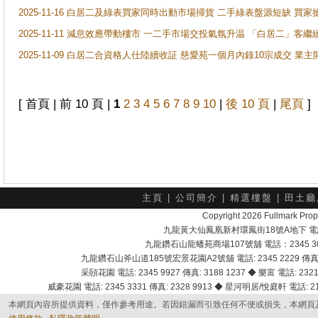
2025-11-16 白居二及綠表買家同時出動市場掃貨 二手綠表盤源短缺 
2025-11-11 減息效應帶動樓市 一二手市場交投氣氛升温 「白居二」
2025-11-09 白居二合資格人仕陸續收証 慈愛苑一個月內錄10宗成交 業
[ 首頁 | 前 10 頁 |
1
2
3
4
5
6
7
8
9
10
|
後 10 頁
|
尾頁
]
主頁
|
公司簡介
|
精選樓盤
|
田土廳
Copyright 2026 Fullmark 
九龍黃大仙鳳凰新村環鳳街18號A地下 電話：232
九龍鑽石山龍蟠苑商場107號舖 電話：2345 303
九龍鑽石山斧山道185號宏景花園A2號舖 電話: 2345 2229 傳真: 
采頣花園 電話: 2345 9927 傳真: 3188 1237 ◆ 樂富 電話: 2321 
威豪花園 電話: 2345 3331 傳真: 2328 9913 ◆ 星河明居/悅庭軒 電話: 2116
本網頁內容所提供資料，僅作參考用途。若因錯漏而引致任何不便或損失，本網頁