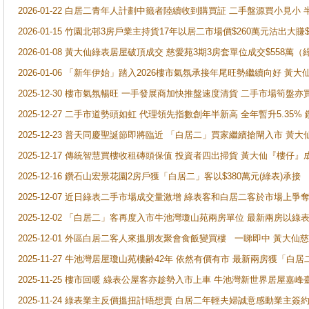
2026-01-22 白居二青年人計劃中籤者陸續收到購買証 二手盤源買小見小
2026-01-15 竹園北邨3房戶業主持貨17年以居二市場價$260萬元沽出大賺$
2026-01-08 黃大仙綠表居屋破頂成交 慈愛苑3期3房套單位成交$558萬（
2026-01-06 「新年伊始」踏入2026樓市氣氛承接年尾旺勢繼續向好 
2025-12-30 樓市氣氛暢旺 一手發展商加快推盤速度清貨 二手市場筍
2025-12-27 二手市道勢頭如虹 代理領先指數創年半新高 全年暫升5.35
2025-12-23 普天同慶聖誕節即將臨近 「白居二」買家繼續搶閘入市 黃
2025-12-17 傳統智慧買樓收租磚頭保值 投資者四出掃貨 黃大仙『樓仔』
2025-12-16 鑽石山宏景花園2房戶獲「白居二」客以$380萬元(綠表)承接
2025-12-07 近日綠表二手市場成交量激增 綠表客和白居二客於市場上
2025-12-02 「白居二」客再度入市牛池灣瓊山苑兩房單位 最新兩房以綠表
2025-12-01 外區白居二客人來搵朋友聚會食飯變買樓 一睇即中 黃大仙
2025-11-27 牛池灣居屋瓊山苑樓齢42年 依然有價有市 最新兩房獲「白居
2025-11-25 樓市回暖 綠表公屋客亦趁勢入市上車 牛池灣新世界居屋嘉
2025-11-24 綠表業主反價搵扭計唔想賣 白居二年輕夫婦誠意感動業主簽約 