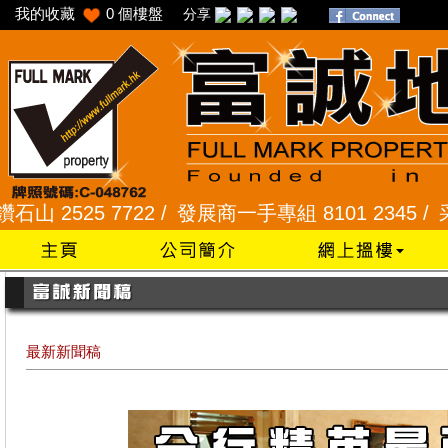
我的收藏
0
個樓盤
分享
 2525 7722 /
發展商一手專組 8101 2345 /
采頣花園
最新新聞稿