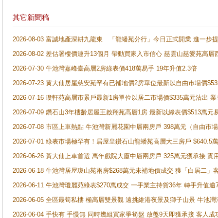
其它新聞稿
2026-08-03 富誠地產深耕九龍東 「龍蟠苑分行」今日正式開業 進
2026-08-02 差估署樓價連升13個月 帶動買家入市信心 慈雲山慈愛苑高層
2026-07-30 牛池灣嘉峰臺高層2房綠表價418萬易手 19年升值2.3倍
2026-07-23 黄大仙居屋慈安苑罕有已補地價2房單位最新以自由市場價$5
2026-07-16 瓊軒苑高層市景戶最新1房單位以居二市場價$335萬元沽出 業
2026-07-09 鑽石山3年樓齡居屋王啟翔苑高層1房 最新以綠表價$513萬元
2026-07-08 市區上車熱點 牛池灣新麗花園中層兩房戶 398萬元（自
2026-07-01 綠表市場極罕有！居屋皇鑽石山龍蟠苑高層大三房戶 $640
2026-06-26 黃大仙上車首選 萬年戲院大廈中層兩房戶 325萬元獲承接 實
2026-06-18 牛池灣居屋瓊山苑兩房$268萬元未補地價成交 獲「白居二」
2026-06-11 牛池灣瓊麗苑綠表$270萬成交 一手業主持貨36年 轉手升值逾
2026-06-05 全區最筍私樓 極高層雙景觀 遠挑維港夜景及獅子山景 牛池
2026-06-04 手快有 手慢無 同時幾組買家爭筍盤 放盤9天即獲承接 