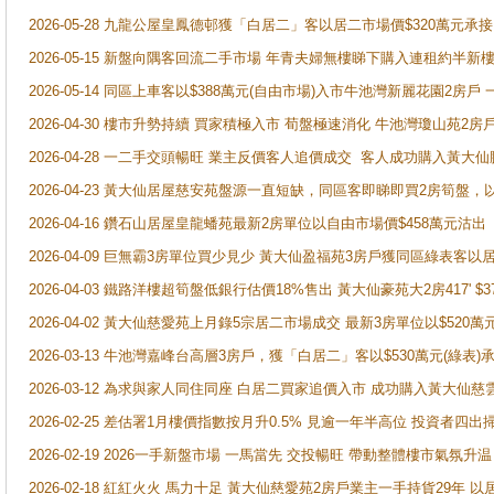
2026-05-28 九龍公屋皇鳳德邨獲「白居二」客以居二市場價$320萬元承接
2026-05-15 新盤向隅客回流二手市場 年青夫婦無樓睇下購入連租約半新
2026-05-14 同區上車客以$388萬元(自由市場)入市牛池灣新麗花園2房戶
2026-04-30 樓市升勢持續 買家積極入市 荀盤極速消化 牛池灣瓊山苑2
2026-04-28 一二手交頭暢旺 業主反價客人追價成交 客人成功購入黃大仙
2026-04-23 黃大仙居屋慈安苑盤源一直短缺，同區客即睇即買2房筍盤，
2026-04-16 鑽石山居屋皇龍蟠苑最新2房單位以自由市場價$458萬元沽出
2026-04-09 巨無霸3房單位買少見少 黃大仙盈福苑3房戶獲同區綠表客以
2026-04-03 鐵路洋樓超筍盤低銀行估價18%售出 黃大仙豪苑大2房417' $
2026-04-02 黃大仙慈愛苑上月錄5宗居二市場成交 最新3房單位以$520萬
2026-03-13 牛池灣嘉峰台高層3房戶，獲「白居二」客以$530萬元(綠表)
2026-03-12 為求與家人同住同座 白居二買家追價入市 成功購入黃大仙
2026-02-25 差估署1月樓價指數按月升0.5% 見逾一年半高位 投資
2026-02-19 2026一手新盤市場 一馬當先 交投暢旺 帶動整體樓市氣氛
2026-02-18 紅紅火火 馬力十足 黃大仙慈愛苑2房戶業主一手持貨29年 以