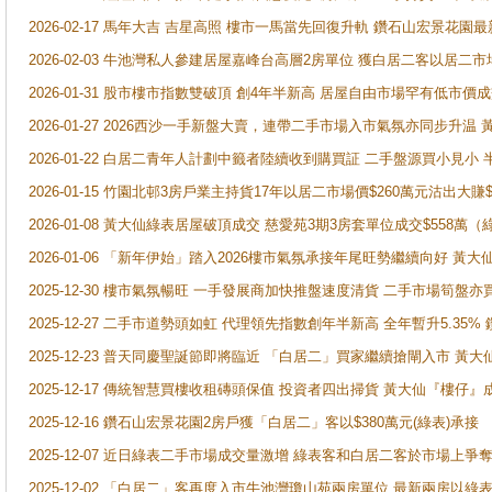
2026-02-17 馬年大吉 吉星高照 樓市一馬當先回復升軌 鑽石山宏景花園
2026-02-03 牛池灣私人參建居屋嘉峰台高層2房單位 獲白居二客以居二市
2026-01-31 股市樓市指數雙破頂 創4年半新高 居屋自由市場罕有低市價
2026-01-27 2026西沙一手新盤大賣，連帶二手市場入市氣氛亦同步升
2026-01-22 白居二青年人計劃中籤者陸續收到購買証 二手盤源買小見小
2026-01-15 竹園北邨3房戶業主持貨17年以居二市場價$260萬元沽出大賺$
2026-01-08 黃大仙綠表居屋破頂成交 慈愛苑3期3房套單位成交$558萬（
2026-01-06 「新年伊始」踏入2026樓市氣氛承接年尾旺勢繼續向好 
2025-12-30 樓市氣氛暢旺 一手發展商加快推盤速度清貨 二手市場筍
2025-12-27 二手市道勢頭如虹 代理領先指數創年半新高 全年暫升5.35
2025-12-23 普天同慶聖誕節即將臨近 「白居二」買家繼續搶閘入市 黃
2025-12-17 傳統智慧買樓收租磚頭保值 投資者四出掃貨 黃大仙『樓仔』
2025-12-16 鑽石山宏景花園2房戶獲「白居二」客以$380萬元(綠表)承接
2025-12-07 近日綠表二手市場成交量激增 綠表客和白居二客於市場上
2025-12-02 「白居二」客再度入市牛池灣瓊山苑兩房單位 最新兩房以綠表