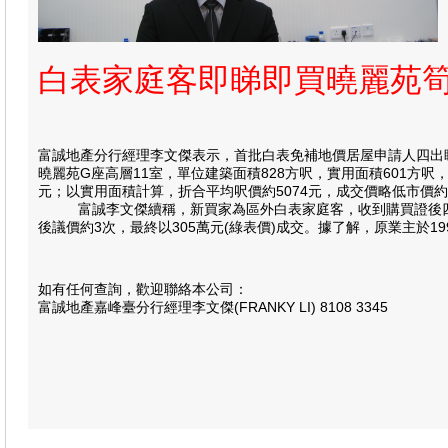
白表家庭客即睇即買曉麗苑筍
富誠地產分行經理李文傑表示，首批白表免補地價居屋申請人四出
曉麗苑G座高層11室，單位建築面積828方呎，實用面積601方呎
元；以實用面積計算，折合平均呎價約5074元，成交價略低市價約
富誠李文傑續稱，新買家為區外白表家庭客，收到購買證後四出睇樓
後議價約3次，最終以305萬元(綠表價)成交。據了解，原業主於19
如有任何查詢，歡迎聯絡本公司：
富誠地產嘉峰臺分行經理李文傑(FRANKY LI) 8108 3345