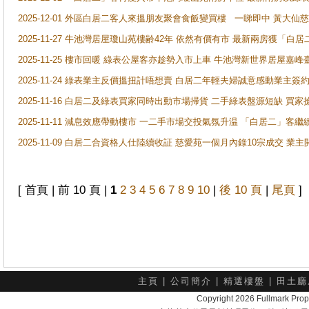
2025-12-01 外區白居二客人來搵朋友聚會食飯變買樓 一睇即中 黃大仙
2025-11-27 牛池灣居屋瓊山苑樓齢42年 依然有價有市 最新兩房獲「白居
2025-11-25 樓市回暖 綠表公屋客亦趁勢入市上車 牛池灣新世界居屋嘉
2025-11-24 綠表業主反價搵扭計唔想賣 白居二年輕夫婦誠意感動業主簽約 
2025-11-16 白居二及綠表買家同時出動市場掃貨 二手綠表盤源短缺 
2025-11-11 減息效應帶動樓市 一二手市場交投氣氛升温 「白居二」
2025-11-09 白居二合資格人仕陸續收証 慈愛苑一個月內錄10宗成交 業
[ 首頁 | 前 10 頁 |
1
2
3
4
5
6
7
8
9
10
|
後 10 頁
|
尾頁
]
主頁
|
公司簡介
|
精選樓盤
|
田土廳
Copyright 2026 Fullmark 