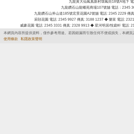
九龍黃大仙鳳凰新村環鳳街18號A地下 電話：232
九龍鑽石山龍蟠苑商場107號舖 電話：2345 303
九龍鑽石山斧山道185號宏景花園A2號舖 電話: 2345 2229 傳真: 
采頣花園 電話: 2345 9927 傳真: 3188 1237 ◆ 樂富 電話: 2321 
威豪花園 電話: 2345 3331 傳真: 2328 9913 ◆ 星河明居/悅庭軒 電話: 2116
本網頁內容所提供資料，僅作參考用途。若因錯漏而引致任何不便或損失，本網頁
使用條款
私隱政策聲明