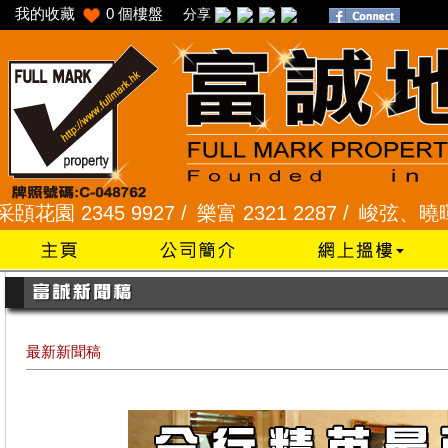
我的收藏
0
個樓盤
分享
2345 9927 /
樂富 2321 2287 /
峻弦、曉暉花園 234
最新新聞稿