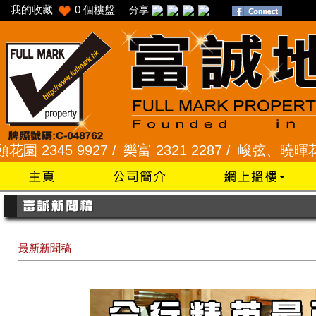
我的收藏
0
個樓盤
分享
345 9927 /
樂富 2321 2287 /
峻弦、曉暉花園 2345
最新新聞稿