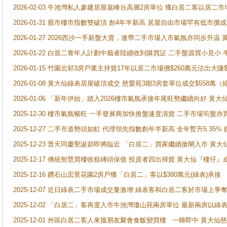
2026-02-03 牛池灣私人參建居屋嘉峰台高層2房單位 獲白居二客以居二市
2026-01-31 股市樓市指數雙破頂 創4年半新高 居屋自由市場罕有低市價
2026-01-27 2026西沙一手新盤大賣，連帶二手市場入市氣氛亦同步升
2026-01-22 白居二青年人計劃中籤者陸續收到購買証 二手盤源買小見小
2026-01-15 竹園北邨3房戶業主持貨17年以居二市場價$260萬元沽出大賺$
2026-01-08 黃大仙綠表居屋破頂成交 慈愛苑3期3房套單位成交$558萬（
2026-01-06 「新年伊始」踏入2026樓市氣氛承接年尾旺勢繼續向好 
2025-12-30 樓市氣氛暢旺 一手發展商加快推盤速度清貨 二手市場筍
2025-12-27 二手市道勢頭如虹 代理領先指數創年半新高 全年暫升5.35
2025-12-23 普天同慶聖誕節即將臨近 「白居二」買家繼續搶閘入市 黃
2025-12-17 傳統智慧買樓收租磚頭保值 投資者四出掃貨 黃大仙『樓仔』
2025-12-16 鑽石山宏景花園2房戶獲「白居二」客以$380萬元(綠表)承接
2025-12-07 近日綠表二手市場成交量激增 綠表客和白居二客於市場上
2025-12-02 「白居二」客再度入市牛池灣瓊山苑兩房單位 最新兩房以綠表
2025-12-01 外區白居二客人來搵朋友聚會食飯變買樓 一睇即中 黃大仙