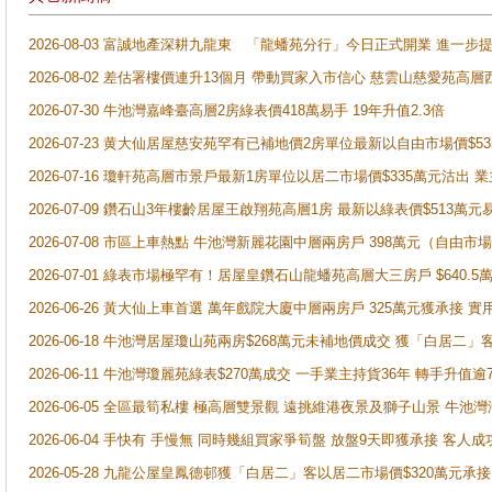
2026-08-03 富誠地產深耕九龍東 「龍蟠苑分行」今日正式開業 進
2026-08-02 差估署樓價連升13個月 帶動買家入市信心 慈雲山慈愛苑高層
2026-07-30 牛池灣嘉峰臺高層2房綠表價418萬易手 19年升值2.3倍
2026-07-23 黄大仙居屋慈安苑罕有已補地價2房單位最新以自由市場價$5
2026-07-16 瓊軒苑高層市景戶最新1房單位以居二市場價$335萬元沽出 業
2026-07-09 鑽石山3年樓齡居屋王啟翔苑高層1房 最新以綠表價$513萬元
2026-07-08 市區上車熱點 牛池灣新麗花園中層兩房戶 398萬元（自
2026-07-01 綠表市場極罕有！居屋皇鑽石山龍蟠苑高層大三房戶 $640
2026-06-26 黃大仙上車首選 萬年戲院大廈中層兩房戶 325萬元獲承接 實
2026-06-18 牛池灣居屋瓊山苑兩房$268萬元未補地價成交 獲「白居二」
2026-06-11 牛池灣瓊麗苑綠表$270萬成交 一手業主持貨36年 轉手升值逾
2026-06-05 全區最筍私樓 極高層雙景觀 遠挑維港夜景及獅子山景 牛池
2026-06-04 手快有 手慢無 同時幾組買家爭筍盤 放盤9天即獲承接 
2026-05-28 九龍公屋皇鳳德邨獲「白居二」客以居二市場價$320萬元承接