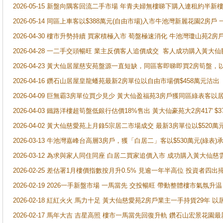
2026-05-15 新盤向隅客回流二手市場 年青夫婦無樓睇下購入連租約半新
2026-05-14 同區上車客以$388萬元(自由市場)入市牛池灣新麗花園2房戶
2026-04-30 樓市升勢持續 買家積極入市 荀盤極速消化 牛池灣瓊山苑2
2026-04-28 一二手交頭暢旺 業主反價客人追價成交 客人成功購入黃大仙
2026-04-23 黃大仙居屋慈安苑盤源一直短缺，同區客即睇即買2房筍盤，
2026-04-16 鑽石山居屋皇龍蟠苑最新2房單位以自由市場價$458萬元沽出
2026-04-09 巨無霸3房單位買少見少 黃大仙盈福苑3房戶獲同區綠表客以
2026-04-03 鐵路洋樓超筍盤低銀行估價18%售出 黃大仙豪苑大2房417' $
2026-04-02 黃大仙慈愛苑上月錄5宗居二市場成交 最新3房單位以$520萬
2026-03-13 牛池灣嘉峰台高層3房戶，獲「白居二」客以$530萬元(綠表)
2026-03-12 為求與家人同住同座 白居二買家追價入市 成功購入黃大仙
2026-02-25 差估署1月樓價指數按月升0.5% 見逾一年半高位 投資
2026-02-19 2026一手新盤市場 一馬當先 交投暢旺 帶動整體樓市氣氛
2026-02-18 紅紅火火 馬力十足 黃大仙慈愛苑2房戶業主一手持貨29年 以
2026-02-17 馬年大吉 吉星高照 樓市一馬當先回復升軌 鑽石山宏景花園