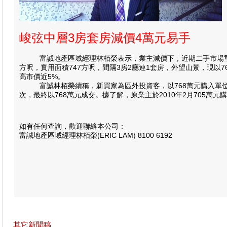
峻弦中層3房套房減價4萬元易手
富誠地產區域經理林栢榮表示，業主減價下，近期二手市場重拾
方呎，實用面積747方呎，間隔3房2廳連1套房，外望山景，現以7
高市價近5%。
富誠林栢榮續稱，新買家為區外投資客，以768萬元購入單位作投
次，最終以768萬元成交。據了解，原業主於2010年2月705萬
如有任何查詢，歡迎聯絡本公司：
富誠地產區域經理林栢榮(ERIC LAM) 8100 6192
其它新聞稿