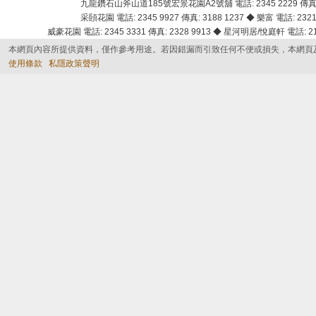
九龍鑽石山斧山道185號宏景花園A2號舖 電話: 2345 2229 傳真: 
采頣花園 電話: 2345 9927 傳真: 3188 1237 ◆ 樂富 電話: 2321 
威豪花園 電話: 2345 3331 傳真: 2328 9913 ◆ 星河明居/悅庭軒 電話: 2116
本網頁內容所提供資料，僅作參考用途。若因錯漏而引致任何不便或損失，本網頁
使用條款
私隱政策聲明