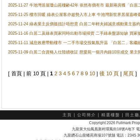
2025-11-27 牛池灣居屋瓊山苑樓齢42年 依然有價有市 最新兩房獲「白居
2025-11-25 樓市回暖 綠表公屋客亦趁勢入市上車 牛池灣新世界居屋嘉
2025-11-24 綠表業主反價搵扭計唔想賣 白居二年輕夫婦誠意感動業主簽約 
2025-11-16 白居二及綠表買家同時出動市場掃貨 二手綠表盤源短缺 
2025-11-11 減息效應帶動樓市 一二手市場交投氣氛升温 「白居二」
2025-11-09 白居二合資格人仕陸續收証 慈愛苑一個月內錄10宗成交 業
[ 首頁 | 前 10 頁 |
1
2
3
4
5
6
7
8
9
10
|
後 10 頁
|
尾頁
]
主頁
|
公司簡介
|
精選樓盤
|
田土廳
Copyright 2026 Fullmark 
九龍黃大仙鳳凰新村環鳳街18號A地下 電話：232
九龍鑽石山龍蟠苑商場107號舖 電話：2345 303