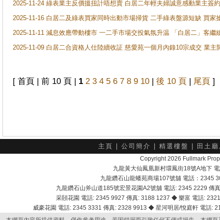
2025-11-24 綠表業主反價搵扭計唔想賣 白居二年輕夫婦誠意感動業主簽約 
2025-11-16 白居二及綠表買家同時出動市場掃貨 二手綠表盤源短缺 
2025-11-11 減息效應帶動樓市 一二手市場交投氣氛升温 「白居二」
2025-11-09 白居二合資格人仕陸續收証 慈愛苑一個月內錄10宗成交 業
[ 首頁 | 前 10 頁 |
1
2
3
4
5
6
7
8
9
10
|
後 10 頁
|
尾頁
]
主頁
|
公司簡介
|
精選樓盤
|
田土廳
Copyright 2026 Fullmark 
九龍黃大仙鳳凰新村環鳳街18號A地下 電話：232
九龍鑽石山龍蟠苑商場107號舖 電話：2345 303
九龍鑽石山斧山道185號宏景花園A2號舖 電話: 2345 2229 傳真: 
采頣花園 電話: 2345 9927 傳真: 3188 1237 ◆ 樂富 電話: 2321 
威豪花園 電話: 2345 3331 傳真: 2328 9913 ◆ 星河明居/悅庭軒 電話: 2116