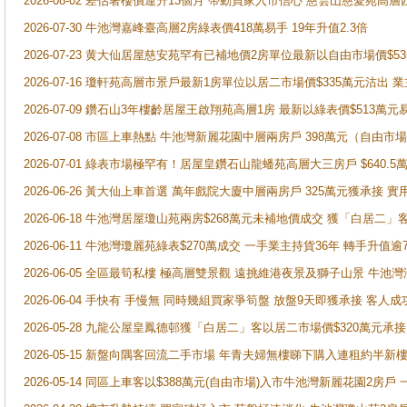
2026-08-02 差估署樓價連升13個月 帶動買家入市信心 慈雲山慈愛苑高層
2026-07-30 牛池灣嘉峰臺高層2房綠表價418萬易手 19年升值2.3倍
2026-07-23 黄大仙居屋慈安苑罕有已補地價2房單位最新以自由市場價$5
2026-07-16 瓊軒苑高層市景戶最新1房單位以居二市場價$335萬元沽出 業
2026-07-09 鑽石山3年樓齡居屋王啟翔苑高層1房 最新以綠表價$513萬元
2026-07-08 市區上車熱點 牛池灣新麗花園中層兩房戶 398萬元（自
2026-07-01 綠表市場極罕有！居屋皇鑽石山龍蟠苑高層大三房戶 $640
2026-06-26 黃大仙上車首選 萬年戲院大廈中層兩房戶 325萬元獲承接 實
2026-06-18 牛池灣居屋瓊山苑兩房$268萬元未補地價成交 獲「白居二」
2026-06-11 牛池灣瓊麗苑綠表$270萬成交 一手業主持貨36年 轉手升值逾
2026-06-05 全區最筍私樓 極高層雙景觀 遠挑維港夜景及獅子山景 牛池
2026-06-04 手快有 手慢無 同時幾組買家爭筍盤 放盤9天即獲承接 
2026-05-28 九龍公屋皇鳳德邨獲「白居二」客以居二市場價$320萬元承接
2026-05-15 新盤向隅客回流二手市場 年青夫婦無樓睇下購入連租約半新
2026-05-14 同區上車客以$388萬元(自由市場)入市牛池灣新麗花園2房戶