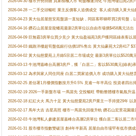
2026-04-30 樓市升勢持續 買家積極入市 荀盤極速消化 牛池灣瓊山苑2
2026-04-28 一二手交頭暢旺 業主反價客人追價成交 客人成功購入黃大仙
2026-04-23 黃大仙居屋慈安苑盤源一直短缺，同區客即睇即買2房筍盤，
2026-04-16 鑽石山居屋皇龍蟠苑最新2房單位以自由市場價$458萬元沽出
2026-04-09 巨無霸3房單位買少見少 黃大仙盈福苑3房戶獲同區綠表客以
2026-04-03 鐵路洋樓超筍盤低銀行估價18%售出 黃大仙豪苑大2房417' $
2026-04-02 黃大仙慈愛苑上月錄5宗居二市場成交 最新3房單位以$520萬
2026-03-13 牛池灣嘉峰台高層3房戶，獲「白居二」客以$530萬元(綠表)
2026-03-12 為求與家人同住同座 白居二買家追價入市 成功購入黃大仙
2026-02-25 差估署1月樓價指數按月升0.5% 見逾一年半高位 投資
2026-02-19 2026一手新盤市場 一馬當先 交投暢旺 帶動整體樓市氣氛
2026-02-18 紅紅火火 馬力十足 黃大仙慈愛苑2房戶業主一手持貨29年 以
2026-02-17 馬年大吉 吉星高照 樓市一馬當先回復升軌 鑽石山宏景花園
2026-02-03 牛池灣私人參建居屋嘉峰台高層2房單位 獲白居二客以居二市
2026-01-31 股市樓市指數雙破頂 創4年半新高 居屋自由市場罕有低市價