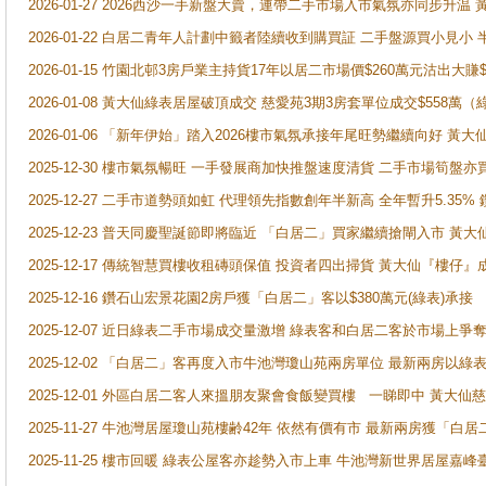
2026-01-27 2026西沙一手新盤大賣，連帶二手市場入市氣氛亦同步升
2026-01-22 白居二青年人計劃中籤者陸續收到購買証 二手盤源買小見小
2026-01-15 竹園北邨3房戶業主持貨17年以居二市場價$260萬元沽出大賺$
2026-01-08 黃大仙綠表居屋破頂成交 慈愛苑3期3房套單位成交$558萬（
2026-01-06 「新年伊始」踏入2026樓市氣氛承接年尾旺勢繼續向好 
2025-12-30 樓市氣氛暢旺 一手發展商加快推盤速度清貨 二手市場筍
2025-12-27 二手市道勢頭如虹 代理領先指數創年半新高 全年暫升5.35
2025-12-23 普天同慶聖誕節即將臨近 「白居二」買家繼續搶閘入市 黃
2025-12-17 傳統智慧買樓收租磚頭保值 投資者四出掃貨 黃大仙『樓仔』
2025-12-16 鑽石山宏景花園2房戶獲「白居二」客以$380萬元(綠表)承接
2025-12-07 近日綠表二手市場成交量激增 綠表客和白居二客於市場上
2025-12-02 「白居二」客再度入市牛池灣瓊山苑兩房單位 最新兩房以綠表
2025-12-01 外區白居二客人來搵朋友聚會食飯變買樓 一睇即中 黃大仙
2025-11-27 牛池灣居屋瓊山苑樓齢42年 依然有價有市 最新兩房獲「白居
2025-11-25 樓市回暖 綠表公屋客亦趁勢入市上車 牛池灣新世界居屋嘉