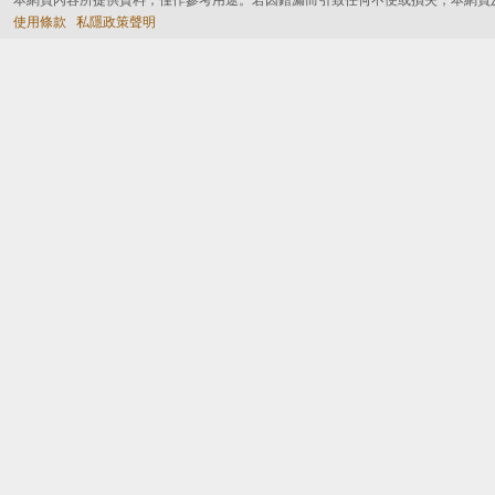
本網頁內容所提供資料，僅作參考用途。若因錯漏而引致任何不便或損失，本網頁
使用條款
私隱政策聲明