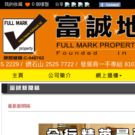
我的收藏
0
個樓盤
分享
 /
鑽石山 2525 7722 /
發展商一手專組 8101 2345
最新新聞稿