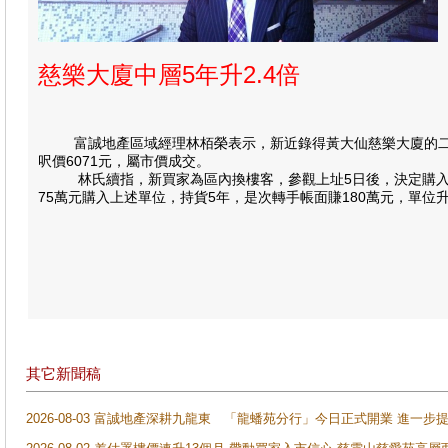
慈樂大廈中層5年升2.4倍
富誠地產區域經理林栢榮表示，新近錄得黃大仙慈樂大廈的二手成
呎價6071元，屬市價成交。
林氏續指，新買家為區內換樓客，參觀上址5日後，決定購入作自住
75萬元購入上述單位，持貨5年，是次轉手帳面賺180萬元，單位升
其它新聞稿
2026-08-03 富誠地產深耕九龍東 「龍蟠苑分行」今日正式開業 進