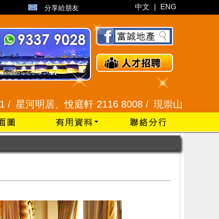
中文
|
ENG
分享給朋友
明居、悅庭軒 2116 8008 /
現崇山、譽港灣 2345 9