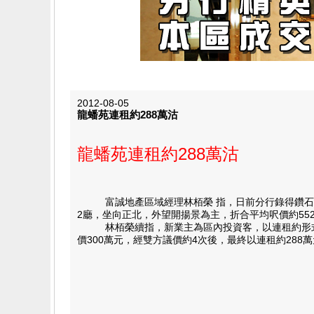
2012-08-05
龍蟠苑連租約288萬沽
龍蟠苑連租約288萬沽
富誠地產區域經理林栢榮 指，日前分行錄得鑽石山龍蟠
2廳，坐向正北，外望開揚景為主，折合平均呎價約552
林栢榮續指，新業主為區內投資客，以連租約形式，28
價300萬元，經雙方議價約4次後，最終以連租約288萬