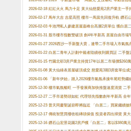
2026-02-18 紅紅火火 馬力十足 黃大仙慈愛苑2房戶業主一手
2026-02-17 馬年大吉 吉星高照 樓市一馬當先回復升軌 
2026-02-03 牛池灣私人參建居屋嘉峰台高層2房單位 獲白
2026-01-31 股市樓市指數雙破頂 創4年半新高 居屋自由市
2026-01-27 2026西沙一手新盤大賣，連帶二手市場入市
2026-01-22 白居二青年人計劃中籤者陸續收到購買証 二
2026-01-15 竹園北邨3房戶業主持貨17年以居二市場價$260
2026-01-08 黃大仙綠表居屋破頂成交 慈愛苑3期3房套單位成
2026-01-06 「新年伊始」踏入2026樓市氣氛承接年尾旺
2025-12-30 樓市氣氛暢旺 一手發展商加快推盤速度清貨
2025-12-27 二手市道勢頭如虹 代理領先指數創年半新高 全
2025-12-23 普天同慶聖誕節即將臨近 「白居二」買家繼
2025-12-17 傳統智慧買樓收租磚頭保值 投資者四出掃貨 
2025-12-16 鑽石山宏景花園2房戶獲「白居二」客以$380萬元