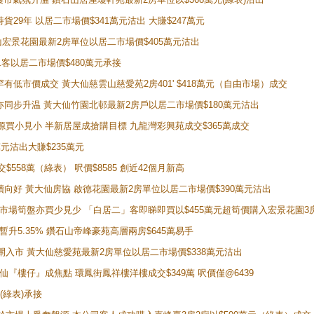
持貨29年 以居二市場價$341萬元沽出 大賺$247萬元
鑽石山宏景花園最新2房單位以居二市場價$405萬元沽出
居二客以居二市場價$480萬元承接
場罕有低市價成交 黃大仙慈雲山慈愛苑2房401' $418萬元（自由市場）成交
氣氛亦同步升温 黃大仙竹園北邨最新2房戶以居二市場價$180萬元沽出
手盤源買小見小 半新居屋成搶購目標 九龍灣彩興苑成交$365萬成交
萬元沽出大賺$235萬元
交$558萬（綠表） 呎價$8585 創近42個月新高
勢繼續向好 黃大仙房協 啟德花園最新2房單位以居二市場價$390萬元沽出
 二手市場筍盤亦買少見少 「白居二」客即睇即買以$455萬元超筍價購入宏景花園3
年暫升5.35% 鑽石山帝峰豪苑高層兩房$645萬易手
續搶閘入市 黃大仙慈愛苑最新2房單位以居二市場價$338萬元沽出
黃大仙『樓仔』成焦點 環鳳街鳳祥樓洋樓成交$349萬 呎價僅@6439
(綠表)承接