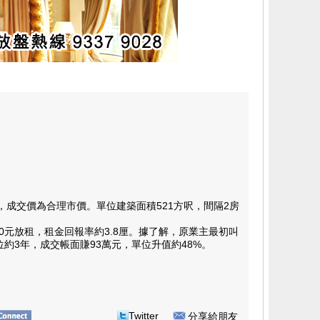
成交價為合理市價。單位建築面積521方呎，間隔2房
元放租，租金回報率約3.8厘。據了解，原業主最初叫
單位約3年，成交帳面賺93萬元，單位升值約48%。
Twitter
分享給朋友