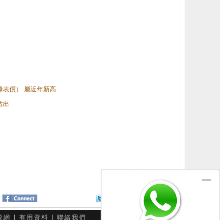
（綠表價） 屬近年新高
沽出
Twitter
分享給朋友
校網
|
有用資料
|
聯絡我們