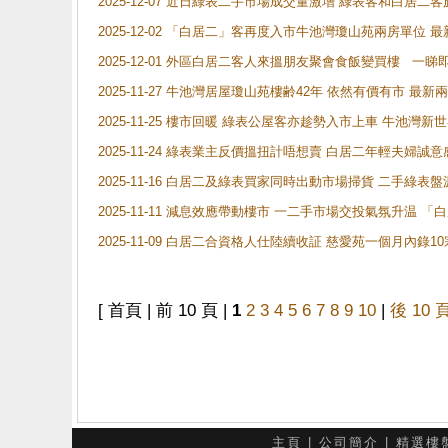
2025-12-07 近日綠表二手市場成交量激增 綠表客和白居
2025-12-02 「白居二」客再度入市牛池灣瓊山苑兩房單位 
2025-12-01 外區白居二客人來搵朋友聚會食飯變買樓 一睇
2025-11-27 牛池灣居屋瓊山苑樓齢42年 依然有價有市 最
2025-11-25 樓市回暖 綠表公屋客亦趁勢入市上車 牛池
2025-11-24 綠表業主反價搵扭計唔想賣 白居二年輕夫婦誠意
2025-11-16 白居二及綠表買家同時出動市場掃貨 二手綠
2025-11-11 減息效應帶動樓市 一二手市場交投氣氛升温
2025-11-09 白居二合資格人仕陸續收証 慈愛苑一個月內錄
[ 首頁 | 前 10 頁 |
1
2
3
4
5
6
7
8
9
10
|
後 10 
主頁
|
公司簡介
|
精選樓