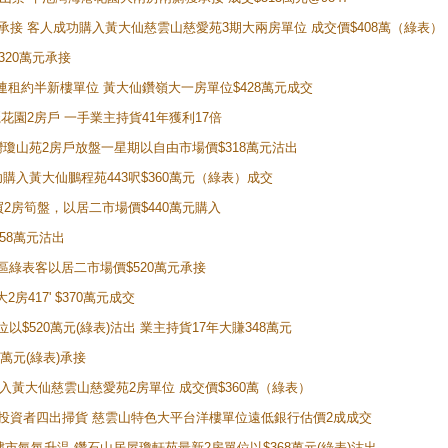
天即獲承接 客人成功購入黃大仙慈雲山慈愛苑3期大兩房單位 成交價$408萬（綠表）
320萬元承接
購入連租約半新樓單位 黃大仙鑽嶺大一房單位$428萬元成交
新麗花園2房戶 一手業主持貨41年獲利17倍
牛池灣瓊山苑2房戶放盤一星期以自由市場價$318萬元沽出
成功購入黃大仙鵬程苑443呎$360萬元（綠表）成交
即買2房筍盤，以居二市場價$440萬元購入
458萬元沽出
獲同區綠表客以居二市場價$520萬元承接
房417' $370萬元成交
位以$520萬元(綠表)沽出 業主持貨17年大賺348萬元
0萬元(綠表)承接
功購入黃大仙慈雲山慈愛苑2房單位 成交價$360萬（綠表）
年半高位 投資者四出掃貨 慈雲山特色大平台洋樓單位遠低銀行估價2成成交
動整體樓市氣氛升温 鑽石山居屋瓊軒苑最新2房單位以$368萬元(綠表)沽出