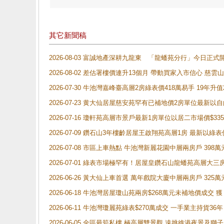
其它新聞稿
2026-08-03 富誠地產深耕九龍東 「龍蟠苑分行」今日
2026-08-02 差估署樓價連升13個月 帶動買家入市信心 慈
2026-07-30 牛池灣嘉峰臺高層2房綠表價418萬易手 19年升值
2026-07-23 黄大仙居屋慈安苑罕有已補地價2房單位最新以
2026-07-16 瓊軒苑高層市景戶最新1房單位以居二市場價$33
2026-07-09 鑽石山3年樓齡居屋王啟翔苑高層1房 最新以綠表
2026-07-08 市區上車熱點 牛池灣新麗花園中層兩房戶 
2026-07-01 綠表市場極罕有！居屋皇鑽石山龍蟠苑高層大三
2026-06-26 黃大仙上車首選 萬年戲院大廈中層兩房戶 325
2026-06-18 牛池灣居屋瓊山苑兩房$268萬元未補地價成交
2026-06-11 牛池灣瓊麗苑綠表$270萬成交 一手業主持貨36
2026-06-05 全區最筍私樓 極高層雙景觀 遠挑維港夜景及獅