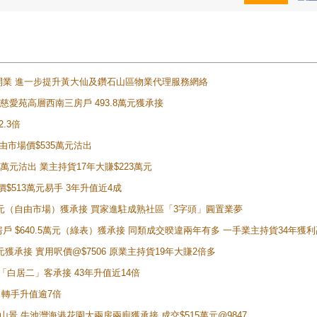
正式開業 進一步提升黃大仙及鑽石山區物業代理服務網絡
雲山慈愛苑高層西南三房戶 493.8萬元獲承接
2.3倍
自由市場價$535萬元沽出
5萬元沽出 業主持貨17年大賺$223萬元
價$513萬元易手 3年升值近4成
398萬元（自由市場）獲承接 買家進駐成熟社區「3字頭」圓置業夢
房戶 $640.5萬元（綠表）獲承接 同類成交暌違兩年有多 一手業主持貨34年獲利
萬元獲承接 實用呎價@$7506 原業主持貨19年大賺2倍多
 獲「白居二」客承接 43年升值近14倍
年 轉手升值逾7倍
子山景 牛池灣海港花園大兩房兩廁獲承接 成交$515萬元@9847