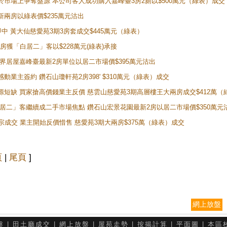
二客於市場上爭奪盤源 本公司客人成功購入嘉峰臺3房2廁以$500萬元（綠表）成交
最新兩房以綠表價$235萬元沽出
即中 黃大仙慈愛苑3期3房套成交$445萬元（綠表）
新兩房獲「白居二」客以$228萬元(綠表)承接
灣新世界居屋嘉峰臺最新2房單位以居二市場價$395萬元沽出
感動業主簽約 鑽石山瓊軒苑2房398' $310萬元（綠表）成交
表盤源短缺 買家搶高價錢業主反價 慈雲山慈愛苑3期高層樓王大兩房成交$412萬
 「白居二」客繼續成二手市場焦點 鑽石山宏景花園最新2房以居二市場價$350萬元
10宗成交 業主開始反價惜售 慈愛苑3期大兩房$375萬（綠表）成交
頁
|
尾頁
]
網上放盤
盤
|
田土廳成交
|
網上放盤
|
屋苑走勢
|
按揭計算
|
平面圖
|
本區