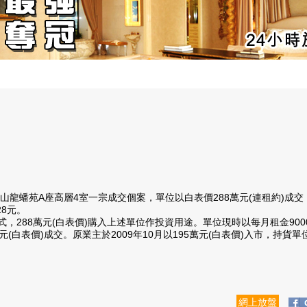
苑A座高層4室一宗成交個案，單位以白表價288萬元(連租約)成交，
8元。
8萬元(白表價)購入上述單位作投資用途。單位現時以每月租金9000
元(白表價)成交。原業主於2009年10月以195萬元(白表價)入市，持貨
網上放盤