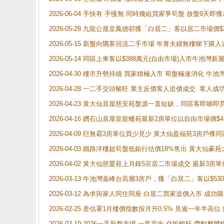
2026-06-04 手快有 手慢無 同時幾組買家爭筍盤 放盤9
2026-05-28 九龍公屋皇鳳德邨獲「白居二」客以居二市場價$
2026-05-15 新盤向隅客回流二手市場 年青夫婦無樓睇下
2026-05-14 同區上車客以$388萬元(自由市場)入市牛池灣
2026-04-30 樓市升勢持續 買家積極入市 荀盤極速消化 
2026-04-28 一二手交頭暢旺 業主反價客人追價成交 客人
2026-04-23 黃大仙居屋慈安苑盤源一直短缺，同區客即睇
2026-04-16 鑽石山居屋皇龍蟠苑最新2房單位以自由市場價$
2026-04-09 巨無霸3房單位買少見少 黃大仙盈福苑3房戶
2026-04-03 鐵路洋樓超筍盤低銀行估價18%售出 黃大仙豪苑大2
2026-04-02 黃大仙慈愛苑上月錄5宗居二市場成交 最新3房單
2026-03-13 牛池灣嘉峰台高層3房戶，獲「白居二」客以$53
2026-03-12 為求與家人同住同座 白居二買家追價入市 成
2026-02-25 差估署1月樓價指數按月升0.5% 見逾一
2026-02-19 2026一手新盤市場 一馬當先 交投暢旺 帶