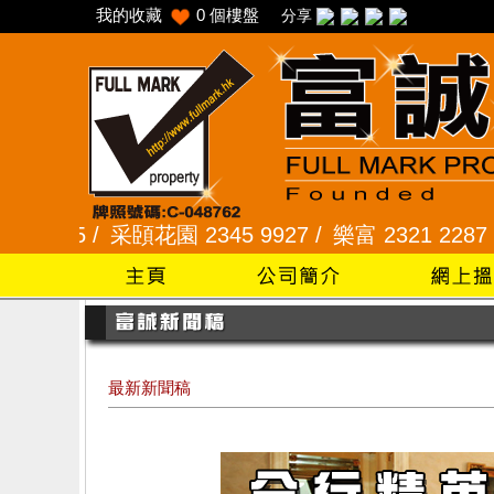
我的收藏
0
個樓盤
分享
5 /
采頣花園 2345 9927 /
樂富 2321 2287 /
峻弦、
最新新聞稿