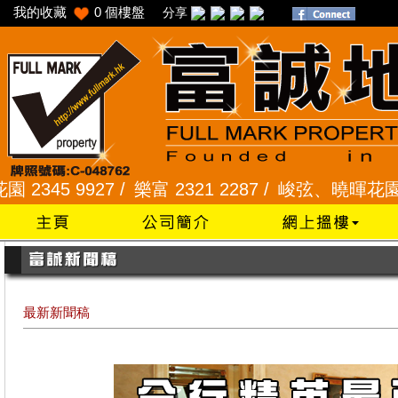
我的收藏
0
個樓盤
分享
5 9927 /
樂富 2321 2287 /
峻弦、曉暉花園 2345 1
最新新聞稿