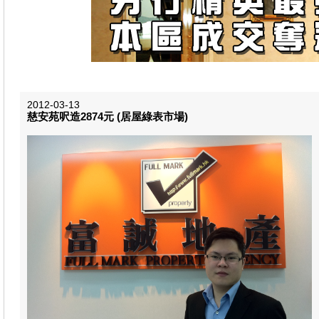
2012-03-13
慈安苑呎造2874元 (居屋綠表市場​)