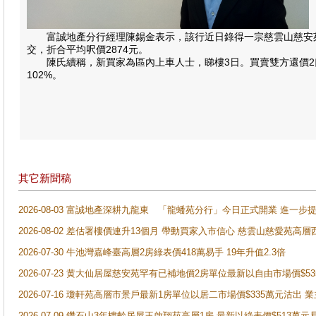
富誠地產分行經理陳錫金表示，該行近日錄得一宗慈雲山慈安苑的二
交，折合平均呎價2874元。
陳氏續稱，新買家為區內上車人士，睇樓3日。買賣雙方還價2口至21
102%。
其它新聞稿
2026-08-03 富誠地產深耕九龍東 「龍蟠苑分行」今日正式開業 進
2026-08-02 差估署樓價連升13個月 帶動買家入市信心 慈雲山慈愛苑高層
2026-07-30 牛池灣嘉峰臺高層2房綠表價418萬易手 19年升值2.3倍
2026-07-23 黄大仙居屋慈安苑罕有已補地價2房單位最新以自由市場價$5
2026-07-16 瓊軒苑高層市景戶最新1房單位以居二市場價$335萬元沽出 業
2026-07-09 鑽石山3年樓齡居屋王啟翔苑高層1房 最新以綠表價$513萬元