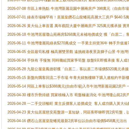
2026-07-08 市區上車熱點 牛池灣新麗花園中層兩房戶 398萬元（自
2026-07-01 綠表市場極罕有！居屋皇鑽石山龍蟠苑高層大三房戶 $640
2026-06-26 黃大仙上車首選 萬年戲院大廈中層兩房戶 325萬元獲承接 實
2026-06-18 牛池灣居屋瓊山苑兩房$268萬元未補地價成交 獲「白居二」
2026-06-11 牛池灣瓊麗苑綠表$270萬成交 一手業主持貨36年 轉手升值逾
2026-06-05 全區最筍私樓 極高層雙景觀 遠挑維港夜景及獅子山景 牛池
2026-06-04 手快有 手慢無 同時幾組買家爭筍盤 放盤9天即獲承接 
2026-05-28 九龍公屋皇鳳德邨獲「白居二」客以居二市場價$320萬元承接
2026-05-15 新盤向隅客回流二手市場 年青夫婦無樓睇下購入連租約半新
2026-05-14 同區上車客以$388萬元(自由市場)入市牛池灣新麗花園2房戶
2026-04-30 樓市升勢持續 買家積極入市 荀盤極速消化 牛池灣瓊山苑2
2026-04-28 一二手交頭暢旺 業主反價客人追價成交 客人成功購入黃大仙
2026-04-23 黃大仙居屋慈安苑盤源一直短缺，同區客即睇即買2房筍盤，
2026-04-16 鑽石山居屋皇龍蟠苑最新2房單位以自由市場價$458萬元沽出