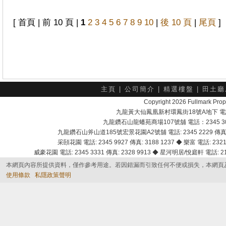
[ 首頁 | 前 10 頁 |
1
2
3
4
5
6
7
8
9
10
|
後 10 頁
|
尾頁
]
主頁
|
公司簡介
|
精選樓盤
|
田土廳
Copyright 2026 Fullmark 
九龍黃大仙鳳凰新村環鳳街18號A地下 電話：232
九龍鑽石山龍蟠苑商場107號舖 電話：2345 303
九龍鑽石山斧山道185號宏景花園A2號舖 電話: 2345 2229 傳真: 
采頣花園 電話: 2345 9927 傳真: 3188 1237 ◆ 樂富 電話: 2321 
威豪花園 電話: 2345 3331 傳真: 2328 9913 ◆ 星河明居/悅庭軒 電話: 2116
本網頁內容所提供資料，僅作參考用途。若因錯漏而引致任何不便或損失，本網頁
使用條款
私隱政策聲明