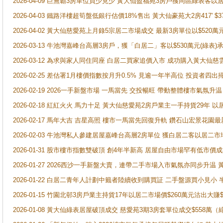
2026-04-09 巨無霸3房單位買少見少 黃大仙盈福苑3房戶獲同區綠表客以
2026-04-03 鐵路洋樓超筍盤低銀行估價18%售出 黃大仙豪苑大2房417' $
2026-04-02 黃大仙慈愛苑上月錄5宗居二市場成交 最新3房單位以$520萬
2026-03-13 牛池灣嘉峰台高層3房戶，獲「白居二」客以$530萬元(綠表)
2026-03-12 為求與家人同住同座 白居二買家追價入市 成功購入黃大仙
2026-02-25 差估署1月樓價指數按月升0.5% 見逾一年半高位 投資
2026-02-19 2026一手新盤市場 一馬當先 交投暢旺 帶動整體樓市氣氛
2026-02-18 紅紅火火 馬力十足 黃大仙慈愛苑2房戶業主一手持貨29年 以
2026-02-17 馬年大吉 吉星高照 樓市一馬當先回復升軌 鑽石山宏景花園
2026-02-03 牛池灣私人參建居屋嘉峰台高層2房單位 獲白居二客以居二市
2026-01-31 股市樓市指數雙破頂 創4年半新高 居屋自由市場罕有低市價
2026-01-27 2026西沙一手新盤大賣，連帶二手市場入市氣氛亦同步升
2026-01-22 白居二青年人計劃中籤者陸續收到購買証 二手盤源買小見小
2026-01-15 竹園北邨3房戶業主持貨17年以居二市場價$260萬元沽出大賺$
2026-01-08 黃大仙綠表居屋破頂成交 慈愛苑3期3房套單位成交$558萬（