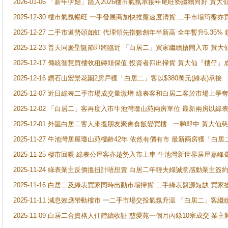
2026-01-06 「新年伊始」踏入2026樓市氣氛承接年尾旺勢繼續向好 
2025-12-30 樓市氣氛暢旺 一手發展商加快推盤速度清貨 二手市場筍
2025-12-27 二手市道勢頭如虹 代理領先指數創年半新高 全年暫升5.35
2025-12-23 普天同慶聖誕節即將臨近 「白居二」買家繼續搶閘入市 黃
2025-12-17 傳統智慧買樓收租磚頭保值 投資者四出掃貨 黃大仙『樓仔』
2025-12-16 鑽石山宏景花園2房戶獲「白居二」客以$380萬元(綠表)承接
2025-12-07 近日綠表二手市場成交量激增 綠表客和白居二客於市場上
2025-12-02 「白居二」客再度入市牛池灣瓊山苑兩房單位 最新兩房以綠表
2025-12-01 外區白居二客人來搵朋友聚會食飯變買樓 一睇即中 黃大仙
2025-11-27 牛池灣居屋瓊山苑樓齢42年 依然有價有市 最新兩房獲「白居
2025-11-25 樓市回暖 綠表公屋客亦趁勢入市上車 牛池灣新世界居屋嘉
2025-11-24 綠表業主反價搵扭計唔想賣 白居二年輕夫婦誠意感動業主簽約 
2025-11-16 白居二及綠表買家同時出動市場掃貨 二手綠表盤源短缺 
2025-11-11 減息效應帶動樓市 一二手市場交投氣氛升温 「白居二」
2025-11-09 白居二合資格人仕陸續收証 慈愛苑一個月內錄10宗成交 業