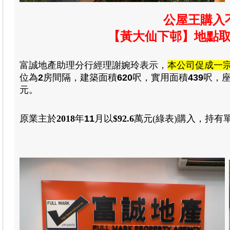
公屋王購入不
【黃大仙下邨】地點
富誠地產助理分行經理謝婉玲表示
，
本公司促成一
位為
2
房
間隔
，建築
面積
620
呎，
實用
面積
439
呎
，
元。
原業主於
2018
年
11
月
以
$92.6
萬元(綠表)
購入
，
持有