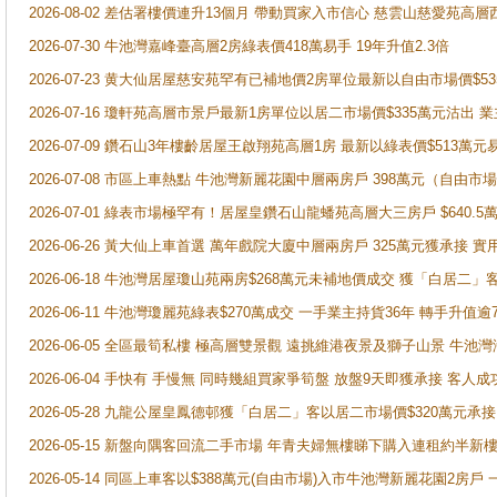
2026-08-02 差估署樓價連升13個月 帶動買家入市信心 慈雲山慈愛苑高層
2026-07-30 牛池灣嘉峰臺高層2房綠表價418萬易手 19年升值2.3倍
2026-07-23 黄大仙居屋慈安苑罕有已補地價2房單位最新以自由市場價$5
2026-07-16 瓊軒苑高層市景戶最新1房單位以居二市場價$335萬元沽出 業
2026-07-09 鑽石山3年樓齡居屋王啟翔苑高層1房 最新以綠表價$513萬元
2026-07-08 市區上車熱點 牛池灣新麗花園中層兩房戶 398萬元（自
2026-07-01 綠表市場極罕有！居屋皇鑽石山龍蟠苑高層大三房戶 $640
2026-06-26 黃大仙上車首選 萬年戲院大廈中層兩房戶 325萬元獲承接 實
2026-06-18 牛池灣居屋瓊山苑兩房$268萬元未補地價成交 獲「白居二」
2026-06-11 牛池灣瓊麗苑綠表$270萬成交 一手業主持貨36年 轉手升值逾
2026-06-05 全區最筍私樓 極高層雙景觀 遠挑維港夜景及獅子山景 牛池
2026-06-04 手快有 手慢無 同時幾組買家爭筍盤 放盤9天即獲承接 
2026-05-28 九龍公屋皇鳳德邨獲「白居二」客以居二市場價$320萬元承接
2026-05-15 新盤向隅客回流二手市場 年青夫婦無樓睇下購入連租約半新
2026-05-14 同區上車客以$388萬元(自由市場)入市牛池灣新麗花園2房戶