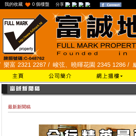
我的收藏
0
個樓盤
分享
7 /
峻弦、曉暉花園 2345 1286 /
威豪花園 2345 33
最新新聞稿