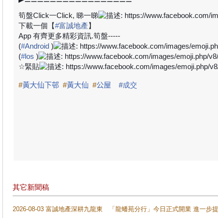
筍盤
Click
一
Click,
睇一睇
下載一個【
#
富誠地產
】
App
有齊更多精彩資訊
.
筍盤
-----
(
#
Android
)
(
#
los
)
☆
緊貼
#
黃大仙下邨
#
黃大仙
#
公屋
#
成交
其它新聞稿
2026-08-03 富誠地產深耕九龍東 「龍蟠苑分行」今日正式開業 進