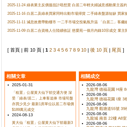
2025-11-24 綠表業主反價搵扭計唔想賣 白居二年輕夫婦誠意感動業主簽約 
2025-11-16 白居二及綠表買家同時出動市場掃貨 二手綠表盤源短缺 
2025-11-11 減息效應帶動樓市 一二手市場交投氣氛升温 「白居二」
2025-11-09 白居二合資格人仕陸續收証 慈愛苑一個月內錄10宗成交 業
[ 首頁 | 前 10 頁 |
1
2
3
4
5
6
7
8
9
10
|
後 10 頁
|
尾頁
]
相關文章
相關成交
2025-01-31
2026-08-06
九龍灣 德福花園 H座 8樓
「租置」公屋黃大仙下邨交通方便 深
2026-08-06
受「綠表/居二」上車客追捧 市場筍盤
九龍灣 德福花園 I座 3樓
亦買少見少 最新1房單位以居二市場價
2026-08-06
九龍灣 觀塘道55號 39樓
$189萬元成交
2026-08-06
2024-08-13
九龍城 南首 22樓 A8室,
黃大仙「租置」公屋黃大仙下邨最新3
2026-08-06