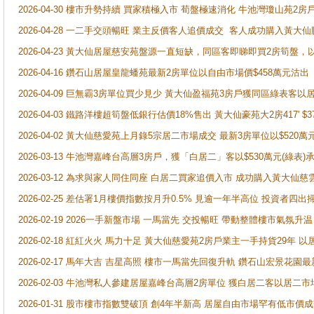
2026-04-30 樓市升勢持續 買家積極入市 荀盤極速消化 牛池灣瓊山苑2
2026-04-28 一二手交頭暢旺 業主反價客人追價成交 客人成功購入黃大仙
2026-04-23 黃大仙居屋慈安苑盤源一直短缺，同區客即睇即買2房筍盤，
2026-04-16 鑽石山居屋皇龍蟠苑最新2房單位以自由市場價$458萬元沽出
2026-04-09 巨無霸3房單位買少見少 黃大仙盈福苑3房戶獲同區綠表客以
2026-04-03 鐵路洋樓超筍盤低銀行估價18%售出 黃大仙豪苑大2房417' $
2026-04-02 黃大仙慈愛苑上月錄5宗居二市場成交 最新3房單位以$520萬
2026-03-13 牛池灣嘉峰台高層3房戶，獲「白居二」客以$530萬元(綠表)
2026-03-12 為求與家人同住同座 白居二買家追價入市 成功購入黃大仙
2026-02-25 差估署1月樓價指數按月升0.5% 見逾一年半高位 投資
2026-02-19 2026一手新盤市場 一馬當先 交投暢旺 帶動整體樓市氣氛
2026-02-18 紅紅火火 馬力十足 黃大仙慈愛苑2房戶業主一手持貨29年 以
2026-02-17 馬年大吉 吉星高照 樓市一馬當先回復升軌 鑽石山宏景花園
2026-02-03 牛池灣私人參建居屋嘉峰台高層2房單位 獲白居二客以居二市
2026-01-31 股市樓市指數雙破頂 創4年半新高 居屋自由市場罕有低市價