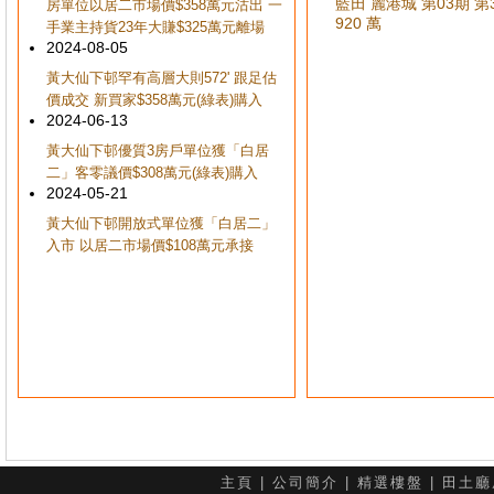
藍田 麗港城 第03期 第33
房單位以居二市場價$358萬元沽出 一
920 萬
手業主持貨23年大賺$325萬元離場
2024-08-05
黃大仙下邨罕有高層大則572' 跟足估
價成交 新買家$358萬元(綠表)購入
2024-06-13
黃大仙下邨優質3房戶單位獲「白居
二」客零議價$308萬元(綠表)購入
2024-05-21
黃大仙下邨開放式單位獲「白居二」
入市 以居二市場價$108萬元承接
主頁
|
公司簡介
|
精選樓盤
|
田土廳