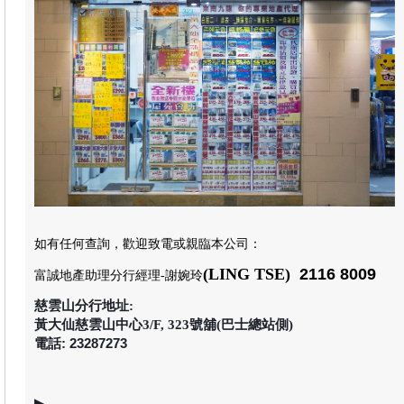
如有任何查詢，歡迎致電或親臨本公司
：
(LING TSE)
2116 8009
富誠地產助理分行經理
-謝婉玲
慈雲山分行地址:
黃大仙慈雲山中心3/F, 323號舖(巴士總站側)
電話: 23287273
▶
⚊⚊⚊⚊⚊⚊⚊⚊⚊⚊⚊⚊⚊⚊⚊⚊⚊