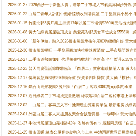
2026-01-27 2026西沙一手新盤大賣，連帶二手市場入市氣氛亦同步升
2026-01-22 白居二青年人計劃中籤者陸續收到購買証 二手盤源買小見小
2026-01-15 竹園北邨3房戶業主持貨17年以居二市場價$260萬元沽出大賺$
2026-01-08 黃大仙綠表居屋破頂成交 慈愛苑3期3房套單位成交$558萬（
2026-01-06 「新年伊始」踏入2026樓市氣氛承接年尾旺勢繼續向好 
2025-12-30 樓市氣氛暢旺 一手發展商加快推盤速度清貨 二手市場筍
2025-12-27 二手市道勢頭如虹 代理領先指數創年半新高 全年暫升5.35
2025-12-23 普天同慶聖誕節即將臨近 「白居二」買家繼續搶閘入市 黃
2025-12-17 傳統智慧買樓收租磚頭保值 投資者四出掃貨 黃大仙『樓仔』
2025-12-16 鑽石山宏景花園2房戶獲「白居二」客以$380萬元(綠表)承接
2025-12-07 近日綠表二手市場成交量激增 綠表客和白居二客於市場上
2025-12-02 「白居二」客再度入市牛池灣瓊山苑兩房單位 最新兩房以綠表
2025-12-01 外區白居二客人來搵朋友聚會食飯變買樓 一睇即中 黃大仙
2025-11-27 牛池灣居屋瓊山苑樓齢42年 依然有價有市 最新兩房獲「白居
2025-11-25 樓市回暖 綠表公屋客亦趁勢入市上車 牛池灣新世界居屋嘉