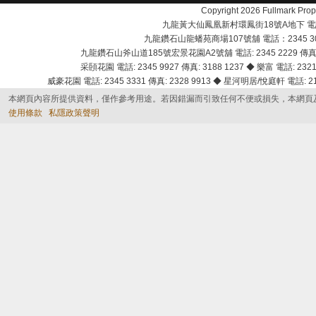
Copyright 2026 Fullmark 
九龍黃大仙鳳凰新村環鳳街18號A地下 電話：232
九龍鑽石山龍蟠苑商場107號舖 電話：2345 303
九龍鑽石山斧山道185號宏景花園A2號舖 電話: 2345 2229 傳真: 
采頣花園 電話: 2345 9927 傳真: 3188 1237 ◆ 樂富 電話: 2321 
威豪花園 電話: 2345 3331 傳真: 2328 9913 ◆ 星河明居/悅庭軒 電話: 2116
本網頁內容所提供資料，僅作參考用途。若因錯漏而引致任何不便或損失，本網頁
使用條款
私隱政策聲明