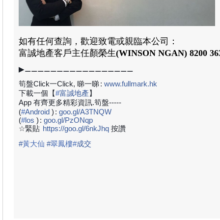
如有任何查詢，歡迎致電或親臨本公司：
富誠地產客戶主任顏榮生
(WINSON NGAN
)
8200 36
▶⚊⚊⚊⚊⚊⚊⚊⚊⚊⚊⚊⚊⚊⚊⚊⚊⚊
筍盤Click一Click, 睇一睇
:
www.fullmark.hk
下載一個【
#
富誠地產
】
App 有齊更多精彩資訊.筍盤-----
(
#
Android
)
:
goo.gl/A3TNQW
(
#
los
)
:
goo.gl/PzONqp
☆緊貼
https://goo.gl/6nkJhq
按讚
#
黃大仙
#
翠鳳樓
#
成
交