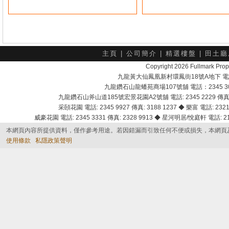
主頁
|
公司簡介
|
精選樓盤
|
田土廳
Copyright 2026 Fullmark 
九龍黃大仙鳳凰新村環鳳街18號A地下 電話：232
九龍鑽石山龍蟠苑商場107號舖 電話：2345 303
九龍鑽石山斧山道185號宏景花園A2號舖 電話: 2345 2229 傳真: 
采頣花園 電話: 2345 9927 傳真: 3188 1237 ◆ 樂富 電話: 2321 
威豪花園 電話: 2345 3331 傳真: 2328 9913 ◆ 星河明居/悅庭軒 電話: 2116
本網頁內容所提供資料，僅作參考用途。若因錯漏而引致任何不便或損失，本網頁
使用條款
私隱政策聲明