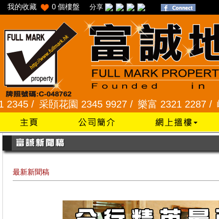
我的收藏
0
個樓盤
分享
采頣花園 2345 9927 /
樂富 2321 2287 /
峻弦、曉暉花
最新新聞稿