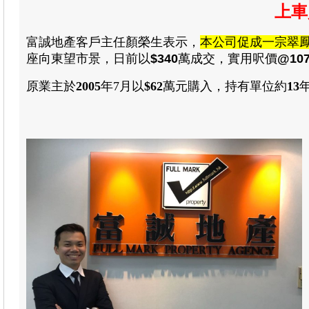
上車
富誠地產
客戶主任顏榮生
表示，
本公司促成一宗翠
座向東
望市景，日前以
$340
萬成交
，
實用呎價
@107
原業主於
2005
年
7
月以
$62
萬元購入
，
持有單位約
1
3