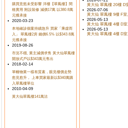
2026-07-21
購買意慾未受影響 洋樓【翠鳳樓】間
黃大仙 翠鳳樓 20樓 D室
格實用 附設裝修 減價17萬 以380.8萬
2026-07-06
黃大仙 翠鳳樓 9樓 F室,
元獲承接
2026-05-13
2020-03-23
黃大仙 翠鳳樓 4樓 D室,
本地確診個案持續急升 買家「乘虛而
2026-05-13
黃大仙 翠鳳樓 4樓 D室,
入」 翠鳳樓2房 鋤價6.5% 以$343.8萬
元獲承接
2019-08-26
市況不穩, 業主減價求售 黃大仙翠鳳樓
開放式戶以$343萬元售出
2018-02-14
單幢物業一樣有質素，眼見樓價走勢
愈見愈升， 上車買家最新以$340萬購
入翠鳳樓單位
2010-04-09
黃大仙翠鳳樓141萬沽