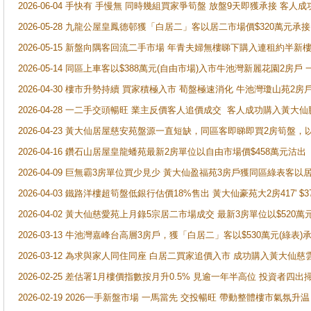
2026-06-04 手快有 手慢無 同時幾組買家爭筍盤 放盤9天即獲承接 
2026-05-28 九龍公屋皇鳳德邨獲「白居二」客以居二市場價$320萬元承接
2026-05-15 新盤向隅客回流二手市場 年青夫婦無樓睇下購入連租約半新
2026-05-14 同區上車客以$388萬元(自由市場)入市牛池灣新麗花園2房戶
2026-04-30 樓市升勢持續 買家積極入市 荀盤極速消化 牛池灣瓊山苑2
2026-04-28 一二手交頭暢旺 業主反價客人追價成交 客人成功購入黃大仙
2026-04-23 黃大仙居屋慈安苑盤源一直短缺，同區客即睇即買2房筍盤，
2026-04-16 鑽石山居屋皇龍蟠苑最新2房單位以自由市場價$458萬元沽出
2026-04-09 巨無霸3房單位買少見少 黃大仙盈福苑3房戶獲同區綠表客以
2026-04-03 鐵路洋樓超筍盤低銀行估價18%售出 黃大仙豪苑大2房417' $
2026-04-02 黃大仙慈愛苑上月錄5宗居二市場成交 最新3房單位以$520萬
2026-03-13 牛池灣嘉峰台高層3房戶，獲「白居二」客以$530萬元(綠表)
2026-03-12 為求與家人同住同座 白居二買家追價入市 成功購入黃大仙
2026-02-25 差估署1月樓價指數按月升0.5% 見逾一年半高位 投資
2026-02-19 2026一手新盤市場 一馬當先 交投暢旺 帶動整體樓市氣氛