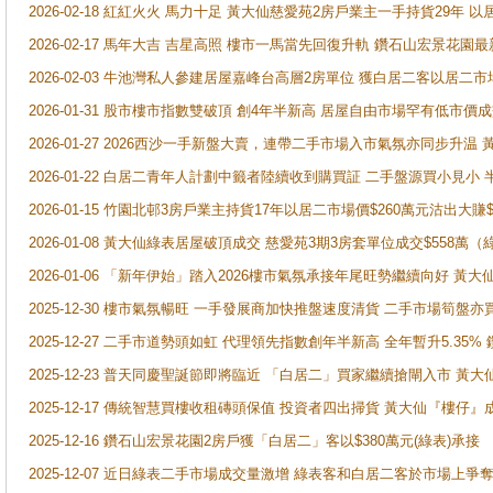
2026-02-18 紅紅火火 馬力十足 黃大仙慈愛苑2房戶業主一手持貨29年 以
2026-02-17 馬年大吉 吉星高照 樓市一馬當先回復升軌 鑽石山宏景花園
2026-02-03 牛池灣私人參建居屋嘉峰台高層2房單位 獲白居二客以居二市
2026-01-31 股市樓市指數雙破頂 創4年半新高 居屋自由市場罕有低市價
2026-01-27 2026西沙一手新盤大賣，連帶二手市場入市氣氛亦同步升
2026-01-22 白居二青年人計劃中籤者陸續收到購買証 二手盤源買小見小
2026-01-15 竹園北邨3房戶業主持貨17年以居二市場價$260萬元沽出大賺$
2026-01-08 黃大仙綠表居屋破頂成交 慈愛苑3期3房套單位成交$558萬（
2026-01-06 「新年伊始」踏入2026樓市氣氛承接年尾旺勢繼續向好 
2025-12-30 樓市氣氛暢旺 一手發展商加快推盤速度清貨 二手市場筍
2025-12-27 二手市道勢頭如虹 代理領先指數創年半新高 全年暫升5.35
2025-12-23 普天同慶聖誕節即將臨近 「白居二」買家繼續搶閘入市 黃
2025-12-17 傳統智慧買樓收租磚頭保值 投資者四出掃貨 黃大仙『樓仔』
2025-12-16 鑽石山宏景花園2房戶獲「白居二」客以$380萬元(綠表)承接
2025-12-07 近日綠表二手市場成交量激增 綠表客和白居二客於市場上