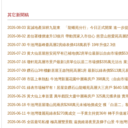
其它新聞稿
2026-08-03 富誠地產深耕九龍東 「龍蟠苑分行」今日正式開業 進
2026-08-02 差估署樓價連升13個月 帶動買家入市信心 慈雲山慈愛苑高層
2026-07-30 牛池灣嘉峰臺高層2房綠表價418萬易手 19年升值2.3倍
2026-07-23 黄大仙居屋慈安苑罕有已補地價2房單位最新以自由市場價$5
2026-07-16 瓊軒苑高層市景戶最新1房單位以居二市場價$335萬元沽出 業
2026-07-09 鑽石山3年樓齡居屋王啟翔苑高層1房 最新以綠表價$513萬元
2026-07-08 市區上車熱點 牛池灣新麗花園中層兩房戶 398萬元（自
2026-07-01 綠表市場極罕有！居屋皇鑽石山龍蟠苑高層大三房戶 $640
2026-06-26 黃大仙上車首選 萬年戲院大廈中層兩房戶 325萬元獲承接 實
2026-06-18 牛池灣居屋瓊山苑兩房$268萬元未補地價成交 獲「白居二」
2026-06-11 牛池灣瓊麗苑綠表$270萬成交 一手業主持貨36年 轉手升值逾
2026-06-05 全區最筍私樓 極高層雙景觀 遠挑維港夜景及獅子山景 牛池