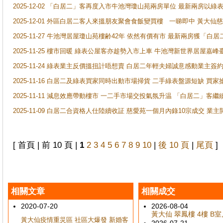
2025-12-02 「白居二」客再度入市牛池灣瓊山苑兩房單位 最新兩房以綠表
2025-12-01 外區白居二客人來搵朋友聚會食飯變買樓 一睇即中 黃大仙
2025-11-27 牛池灣居屋瓊山苑樓齢42年 依然有價有市 最新兩房獲「白居
2025-11-25 樓市回暖 綠表公屋客亦趁勢入市上車 牛池灣新世界居屋嘉
2025-11-24 綠表業主反價搵扭計唔想賣 白居二年輕夫婦誠意感動業主簽約 
2025-11-16 白居二及綠表買家同時出動市場掃貨 二手綠表盤源短缺 
2025-11-11 減息效應帶動樓市 一二手市場交投氣氛升温 「白居二」
2025-11-09 白居二合資格人仕陸續收証 慈愛苑一個月內錄10宗成交 業
[ 首頁 | 前 10 頁 |
1
2
3
4
5
6
7
8
9
10
|
後 10 頁
|
尾頁
]
相關文章
相關成交
2020-07-20
2026-08-04
黃大仙 翠鳳樓 4樓 B室,
黃大仙疫情重災區 社區大爆發 新婚客