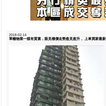
2018-02-14
單幢物業一樣有質素，眼見樓價走勢愈見愈升， 上車買家最新以