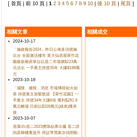
[ 首頁 | 前 10 頁 |
1
2
3
4
5
6
7
8
9
10
|
後 10 頁
|
尾頁
]
相關文章
相關成交
2024-10-17
「施政報告2024」昨日公佈多項措施
出台 全面激活樓市 黃大仙居屋翠竹花
園最新兩房單位以居二市場價$223萬
元沽出 一手業主持貨35年 大賺$188萬
元
2023-10-18
「減辣、徹辣」消息 市場傳得如火如
荼 持貨業主加緊散貸 【翠竹花園】一
手業主 持貨34年大賺6倍 獲利$281.9
萬元離場 日前以$328萬元(綠表)獲承
接
2023-10-07
居屋/白居二2023攪珠結果出爐 居二諮
詢及睇樓量急升 持証準買家步伐明顯