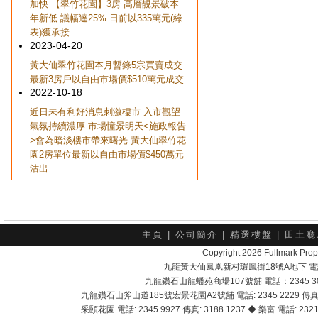
加快 【翠竹花園】3房 高層靚景破本
年新低 議幅達25% 日前以335萬元(綠
表)獲承接
2023-04-20
黃大仙翠竹花園本月暫錄5宗買賣成交
最新3房戶以自由市場價$510萬元成交
2022-10-18
近日未有利好消息刺激樓市 入市觀望
氣氛持續濃厚 市場憧景明天<施政報告
>會為暗淡樓市帶來曙光 黃大仙翠竹花
園2房單位最新以自由市場價$450萬元
沽出
主頁
|
公司簡介
|
精選樓盤
|
田土廳
Copyright 2026 Fullmark 
九龍黃大仙鳳凰新村環鳳街18號A地下 電話：232
九龍鑽石山龍蟠苑商場107號舖 電話：2345 303
九龍鑽石山斧山道185號宏景花園A2號舖 電話: 2345 2229 傳真: 
采頣花園 電話: 2345 9927 傳真: 3188 1237 ◆ 樂富 電話: 2321 