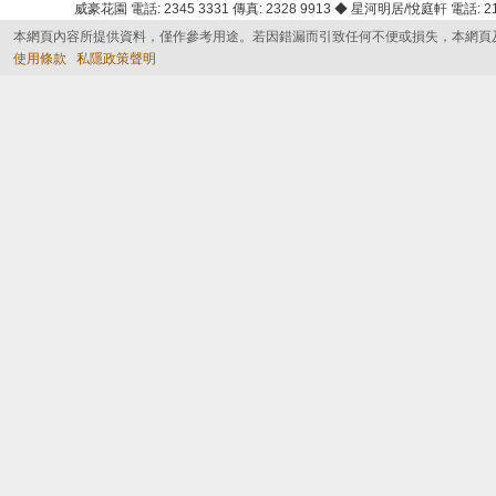
威豪花園 電話: 2345 3331 傳真: 2328 9913 ◆ 星河明居/悅庭軒 電話: 2116
本網頁內容所提供資料，僅作參考用途。若因錯漏而引致任何不便或損失，本網頁
使用條款
私隱政策聲明