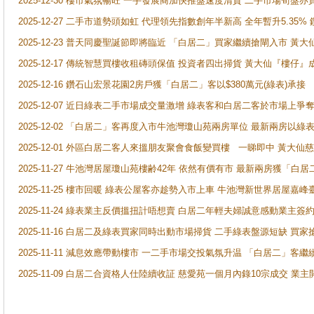
2025-12-30 樓市氣氛暢旺 一手發展商加快推盤速度清貨 二手市場筍
2025-12-27 二手市道勢頭如虹 代理領先指數創年半新高 全年暫升5.35
2025-12-23 普天同慶聖誕節即將臨近 「白居二」買家繼續搶閘入市 黃
2025-12-17 傳統智慧買樓收租磚頭保值 投資者四出掃貨 黃大仙『樓仔』
2025-12-16 鑽石山宏景花園2房戶獲「白居二」客以$380萬元(綠表)承接
2025-12-07 近日綠表二手市場成交量激增 綠表客和白居二客於市場上
2025-12-02 「白居二」客再度入市牛池灣瓊山苑兩房單位 最新兩房以綠表
2025-12-01 外區白居二客人來搵朋友聚會食飯變買樓 一睇即中 黃大仙
2025-11-27 牛池灣居屋瓊山苑樓齢42年 依然有價有市 最新兩房獲「白居
2025-11-25 樓市回暖 綠表公屋客亦趁勢入市上車 牛池灣新世界居屋嘉
2025-11-24 綠表業主反價搵扭計唔想賣 白居二年輕夫婦誠意感動業主簽約 
2025-11-16 白居二及綠表買家同時出動市場掃貨 二手綠表盤源短缺 
2025-11-11 減息效應帶動樓市 一二手市場交投氣氛升温 「白居二」
2025-11-09 白居二合資格人仕陸續收証 慈愛苑一個月內錄10宗成交 業