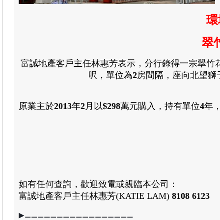
環
翠
富誠地產客戶主任林惠芳表示，
分行錄得一宗翠竹
呎，單位為
2
房間隔
，
座向北望獅
原業主於
2013
年
2
月
以
$298
萬元購入，持有單位
4
年
如有任何查詢，歡迎致電或親臨本公司：
富誠地產客戶主任林惠芳
(KATIE LAM)
8108 6123
▶⚊⚊⚊⚊⚊⚊⚊⚊⚊⚊⚊⚊⚊⚊⚊⚊⚊