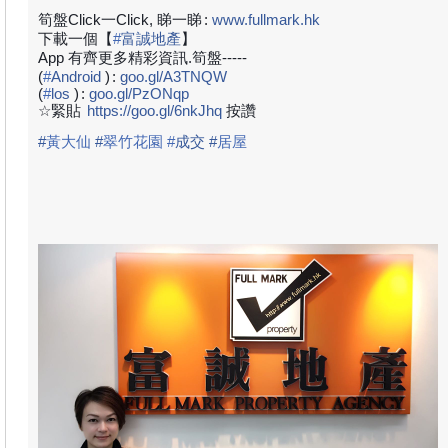
筍盤Click一Click, 睇一睇
:
www.fullmark.hk
下載一個【
#
富誠地產
】
App 有齊更多精彩資訊.筍盤-----
(
#
Android
)
:
goo.gl/A3TNQW
(
#
los
)
:
goo.gl/PzONqp
☆緊貼
https://goo.gl/6nkJhq
按讚
#
黃大仙
#
翠竹花園
#
成
交
#
居屋