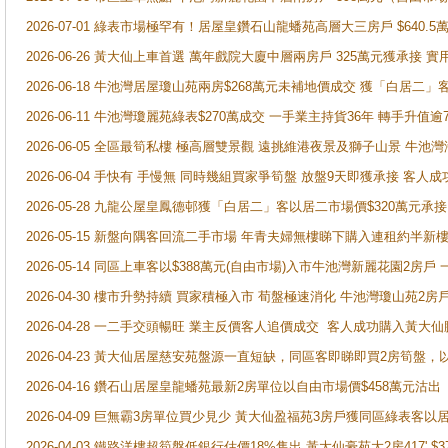
2026-07-01 綠表市場極罕有！居屋皇鑽石山龍蟠苑高層大三房戶 $640
2026-06-26 黃大仙上車首選 萬年戲院大廈中層兩房戶 325萬元獲承接 實
2026-06-18 牛池灣居屋瓊山苑兩房$268萬元未補地價成交 獲「白居二」
2026-06-11 牛池灣瓊麗苑綠表$270萬成交 一手業主持貨36年 轉手升值逾
2026-06-05 全區最筍私樓 極高層雙景觀 遠挑維港夜景及獅子山景 牛池
2026-06-04 手快有 手慢無 同時幾組買家爭筍盤 放盤9天即獲承接 
2026-05-28 九龍公屋皇鳳德邨獲「白居二」客以居二市場價$320萬元承接
2026-05-15 新盤向隅客回流二手市場 年青夫婦無樓睇下購入連租約半新
2026-05-14 同區上車客以$388萬元(自由市場)入市牛池灣新麗花園2房戶
2026-04-30 樓市升勢持續 買家積極入市 荀盤極速消化 牛池灣瓊山苑2
2026-04-28 一二手交頭暢旺 業主反價客人追價成交 客人成功購入黃大仙
2026-04-23 黃大仙居屋慈安苑盤源一直短缺，同區客即睇即買2房筍盤，
2026-04-16 鑽石山居屋皇龍蟠苑最新2房單位以自由市場價$458萬元沽出
2026-04-09 巨無霸3房單位買少見少 黃大仙盈福苑3房戶獲同區綠表客以
2026-04-03 鐵路洋樓超筍盤低銀行估價18%售出 黃大仙豪苑大2房417' $