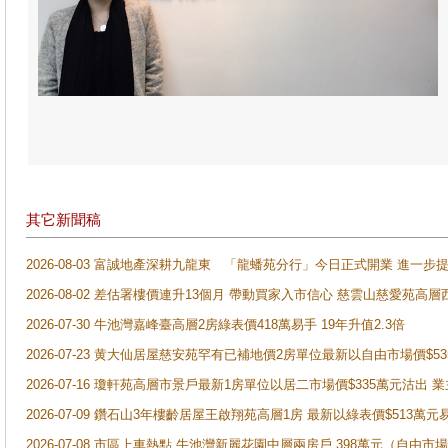
其它新聞稿
2026-08-03 富誠地產深耕九龍東 「龍蟠苑分行」今日正式開業 進
2026-08-02 差估署樓價連升13個月 帶動買家入市信心 慈雲山慈愛苑高層
2026-07-30 牛池灣嘉峰臺高層2房綠表價418萬易手 19年升值2.3倍
2026-07-23 黄大仙居屋慈安苑罕有已補地價2房單位最新以自由市場價$5
2026-07-16 瓊軒苑高層市景戶最新1房單位以居二市場價$335萬元沽出 業
2026-07-09 鑽石山3年樓齡居屋王啟翔苑高層1房 最新以綠表價$513萬元
2026-07-08 市區上車熱點 牛池灣新麗花園中層兩房戶 398萬元（自