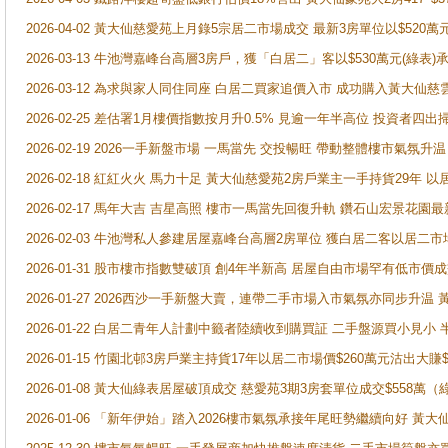
2026-04-02 黃大仙慈愛苑上月錄5宗居二市場成交 最新3房單位以$520萬
2026-03-13 牛池灣嘉峰台高層3房戶，獲「白居二」客以$530萬元(綠表)
2026-03-12 為求與家人同住同座 白居二買家追價入市 成功購入黃大仙
2026-02-25 差估署1月樓價指數按月升0.5% 見逾一年半高位 投資
2026-02-19 2026一手新盤市場 一馬當先 交投暢旺 帶動整體樓市氣氛
2026-02-18 紅紅火火 馬力十足 黃大仙慈愛苑2房戶業主一手持貨29年 以
2026-02-17 馬年大吉 吉星高照 樓市一馬當先回復升軌 鑽石山宏景花園
2026-02-03 牛池灣私人參建居屋嘉峰台高層2房單位 獲白居二客以居二市
2026-01-31 股市樓市指數雙破頂 創4年半新高 居屋自由市場罕有低市價
2026-01-27 2026西沙一手新盤大賣，連帶二手市場入市氣氛亦同步升
2026-01-22 白居二青年人計劃中籤者陸續收到購買証 二手盤源買小見小
2026-01-15 竹園北邨3房戶業主持貨17年以居二市場價$260萬元沽出大賺$
2026-01-08 黃大仙綠表居屋破頂成交 慈愛苑3期3房套單位成交$558萬（
2026-01-06 「新年伊始」踏入2026樓市氣氛承接年尾旺勢繼續向好 