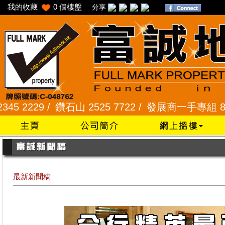
我的收藏
0
個樓盤
分享
 /
鑽石山 2525 7722 /
發展商一手專組 8101 2345
最新新聞稿