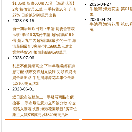
$1.85萬 折實600萬入場 【海港花園】
2026-04-27
牛池灣 海港花園 第01座 
2房 筍價實尺$1萬 一手持貨26年 升值
萬
27% 日前以$490萬元出售
2026-04-24
2023-08-15
牛池灣 海港花園 第03座 
新一期居屋昨日截止申請 房委會暫表
萬
示收到約16.3萬份申請 超額認購16.8
倍 是近九年內超額認購最少的一年 海
港花園最新3房單位以$680萬元沽出
業主持貨5年帳面虧蝕約$90萬元
2023-07-06
利息不但持續高企 下半年還繼續有加
息可能 樓市交投越見淡靜 另類投資成
資金新出路 牛池灣海港花園車位最新
以$100萬元沽出
2023-06-01
近日股市波動加上一手發展商貼市價
搶客 二手市場注意力立即被分散 令交
投陷入膠著狀態 海港花園最新2房單位
業主大減$98萬元以$540萬元沽出