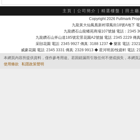
主頁
|
公司簡介
|
精選樓盤
|
田土廳
Copyright 2026 Fullmark 
九龍黃大仙鳳凰新村環鳳街18號A地下 電話：232
九龍鑽石山龍蟠苑商場107號舖 電話：2345 303
九龍鑽石山斧山道185號宏景花園A2號舖 電話: 2345 2229 傳真: 
采頣花園 電話: 2345 9927 傳真: 3188 1237 ◆ 樂富 電話: 2321 
威豪花園 電話: 2345 3331 傳真: 2328 9913 ◆ 星河明居/悅庭軒 電話: 2116
本網頁內容所提供資料，僅作參考用途。若因錯漏而引致任何不便或損失，本網頁
使用條款
私隱政策聲明