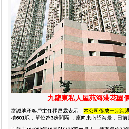
九龍東私人屋苑海港花園
富誠地產
客戶主任禤昌霖
表示，
本公司促成一宗海
積
601
呎，單位為
3
房間隔
，
座向東南
望海景，日前