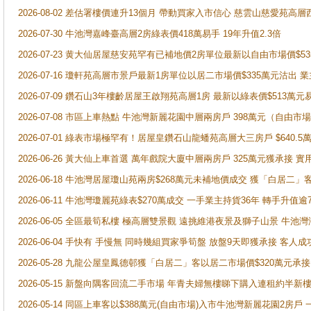
2026-08-02 差估署樓價連升13個月 帶動買家入市信心 慈雲山慈愛苑高層
2026-07-30 牛池灣嘉峰臺高層2房綠表價418萬易手 19年升值2.3倍
2026-07-23 黄大仙居屋慈安苑罕有已補地價2房單位最新以自由市場價$5
2026-07-16 瓊軒苑高層市景戶最新1房單位以居二市場價$335萬元沽出 業
2026-07-09 鑽石山3年樓齡居屋王啟翔苑高層1房 最新以綠表價$513萬元
2026-07-08 市區上車熱點 牛池灣新麗花園中層兩房戶 398萬元（自
2026-07-01 綠表市場極罕有！居屋皇鑽石山龍蟠苑高層大三房戶 $640
2026-06-26 黃大仙上車首選 萬年戲院大廈中層兩房戶 325萬元獲承接 實
2026-06-18 牛池灣居屋瓊山苑兩房$268萬元未補地價成交 獲「白居二」
2026-06-11 牛池灣瓊麗苑綠表$270萬成交 一手業主持貨36年 轉手升值逾
2026-06-05 全區最筍私樓 極高層雙景觀 遠挑維港夜景及獅子山景 牛池
2026-06-04 手快有 手慢無 同時幾組買家爭筍盤 放盤9天即獲承接 
2026-05-28 九龍公屋皇鳳德邨獲「白居二」客以居二市場價$320萬元承接
2026-05-15 新盤向隅客回流二手市場 年青夫婦無樓睇下購入連租約半新
2026-05-14 同區上車客以$388萬元(自由市場)入市牛池灣新麗花園2房戶