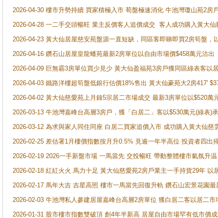
2026-04-30 樓市升勢持續 買家積極入市 荀盤極速消化 牛池灣瓊山苑2
2026-04-28 一二手交頭暢旺 業主反價客人追價成交 客人成功購入黃大仙
2026-04-23 黃大仙居屋慈安苑盤源一直短缺，同區客即睇即買2房筍盤，
2026-04-16 鑽石山居屋皇龍蟠苑最新2房單位以自由市場價$458萬元沽出
2026-04-09 巨無霸3房單位買少見少 黃大仙盈福苑3房戶獲同區綠表客以
2026-04-03 鐵路洋樓超筍盤低銀行估價18%售出 黃大仙豪苑大2房417' $
2026-04-02 黃大仙慈愛苑上月錄5宗居二市場成交 最新3房單位以$520萬
2026-03-13 牛池灣嘉峰台高層3房戶，獲「白居二」客以$530萬元(綠表)
2026-03-12 為求與家人同住同座 白居二買家追價入市 成功購入黃大仙
2026-02-25 差估署1月樓價指數按月升0.5% 見逾一年半高位 投資
2026-02-19 2026一手新盤市場 一馬當先 交投暢旺 帶動整體樓市氣氛
2026-02-18 紅紅火火 馬力十足 黃大仙慈愛苑2房戶業主一手持貨29年 以
2026-02-17 馬年大吉 吉星高照 樓市一馬當先回復升軌 鑽石山宏景花園
2026-02-03 牛池灣私人參建居屋嘉峰台高層2房單位 獲白居二客以居二市
2026-01-31 股市樓市指數雙破頂 創4年半新高 居屋自由市場罕有低市價