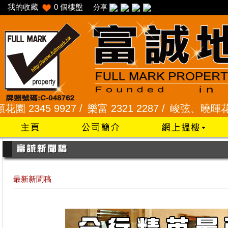
我的收藏
0
個樓盤
分享
5 9927 /
樂富 2321 2287 /
峻弦、曉暉花園 2345 1
最新新聞稿