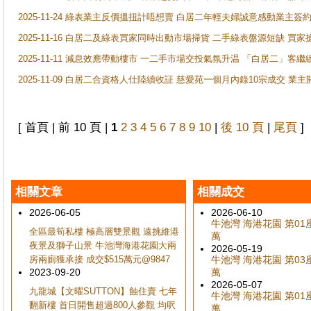
2025-11-24 綠表業主反價搵扭計唔想賣 白居二年輕夫婦誠意感動業主簽約 
2025-11-16 白居二及綠表買家同時出動市場掃貨 二手綠表盤源短缺 
2025-11-11 減息效應帶動樓市 一二手市場交投氣氛升温 「白居二」
2025-11-09 白居二合資格人仕陸續收証 慈愛苑一個月內錄10宗成交 業
[ 首頁 | 前 10 頁 |
1
2
3
4
5
6
7
8
9
10
|
後 10 頁
|
尾頁
]
相關文章
相關成交
2026-06-05
2026-06-10
牛池灣 海港花園 第01座 
全區最筍私樓 極高層雙景觀 遠挑維港
萬
夜景及獅子山景 牛池灣海港花園大兩
2026-05-19
房兩廁獲承接 成交$515萬元@9847
牛池灣 海港花園 第03座 
2023-09-20
萬
2026-05-07
九龍城【文曜SUTTON】蝕住賣 七年
牛池灣 海港花園 第01座 
翻新樓 首日開售超過800人參觀 均呎
萬