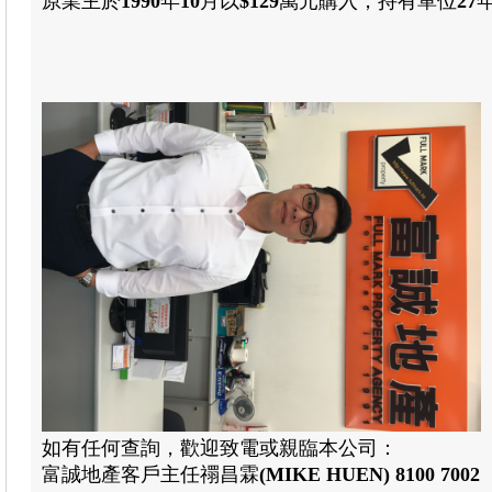
原業主於
1990
年
10
月以
$129
萬元購入
，
持有單位
27
如有任何查詢，歡迎致電或親臨本公司：
富誠地產
客戶
主任禤昌霖
(MIKE HUEN)
8100 7002