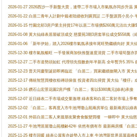
2026-01-27 2026西沙一手新盤大賣，連帶二手市場入市氣氛亦同步升
2026-01-22 白居二青年人計劃中籤者陸續收到購買証 二手盤源買小見小
2026-01-15 竹園北邨3房戶業主持貨17年以居二市場價$260萬元沽出大賺$
2026-01-08 黃大仙綠表居屋破頂成交 慈愛苑3期3房套單位成交$558萬（
2026-01-06 「新年伊始」踏入2026樓市氣氛承接年尾旺勢繼續向好 
2025-12-30 樓市氣氛暢旺 一手發展商加快推盤速度清貨 二手市場筍
2025-12-27 二手市道勢頭如虹 代理領先指數創年半新高 全年暫升5.35
2025-12-23 普天同慶聖誕節即將臨近 「白居二」買家繼續搶閘入市 黃
2025-12-17 傳統智慧買樓收租磚頭保值 投資者四出掃貨 黃大仙『樓仔』
2025-12-16 鑽石山宏景花園2房戶獲「白居二」客以$380萬元(綠表)承接
2025-12-07 近日綠表二手市場成交量激增 綠表客和白居二客於市場上
2025-12-02 「白居二」客再度入市牛池灣瓊山苑兩房單位 最新兩房以綠表
2025-12-01 外區白居二客人來搵朋友聚會食飯變買樓 一睇即中 黃大仙
2025-11-27 牛池灣居屋瓊山苑樓齢42年 依然有價有市 最新兩房獲「白居
2025-11-25 樓市回暖 綠表公屋客亦趁勢入市上車 牛池灣新世界居屋嘉