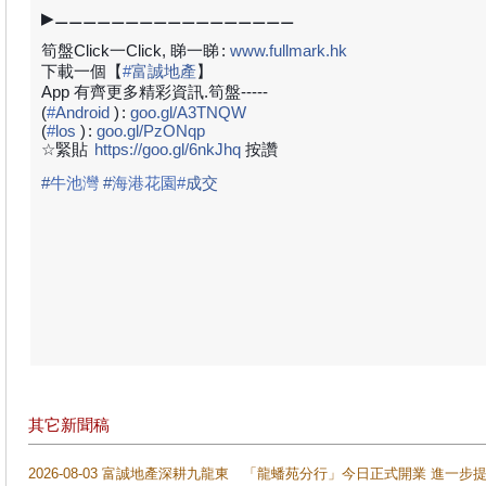
▶⚊⚊⚊⚊⚊⚊⚊⚊⚊⚊⚊⚊⚊⚊⚊⚊⚊
筍盤Click一Click, 睇一睇
:
www.fullmark.hk
下載一個【
#
富誠地產
】
App 有齊更多精彩資訊.筍盤-----
(
#
Android
)
:
goo.gl/A3TNQW
(
#
los
)
:
goo.gl/PzONqp
☆緊貼
https://goo.gl/6nkJhq
按讚
#
牛池灣
#
海港花園
#
成
交
其它新聞稿
2026-08-03 富誠地產深耕九龍東 「龍蟠苑分行」今日正式開業 進