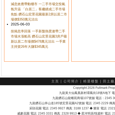
減息效應帶動樓市 一二手市場交投氣
氛升温 「白居二」客繼續成二手市場
焦點 鑽石山宏景花園最新2房以居二市
場價$350萬元沽出
2025-06-03
按揭息率回落 一手新盤熱賣連帶二手
市場水漲船高 鑽石山宏景花園3房戶最
新以居二市場價$478萬元沽出 一手業
主持貨26年大賺$345萬元
主頁
|
公司簡介
|
精選樓盤
|
田土廳
Copyright 2026 Fullmark 
九龍黃大仙鳳凰新村環鳳街18號A地下 電話：232
九龍鑽石山龍蟠苑商場107號舖 電話：2345 303
九龍鑽石山斧山道185號宏景花園A2號舖 電話: 2345 2229 傳真: 
采頣花園 電話: 2345 9927 傳真: 3188 1237 ◆ 樂富 電話: 2321 
威豪花園 電話: 2345 3331 傳真: 2328 9913 ◆ 星河明居/悅庭軒 電話: 2116