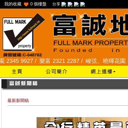
我的收藏
0
個樓盤
分享
7 /
樂富 2321 2287 /
峻弦、曉暉花園 2345 1286 
最新新聞稿