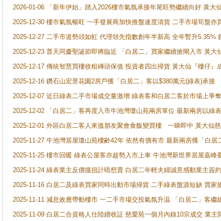
2026-01-06 「新年伊始」踏入2026樓市氣氛承接年尾旺勢繼續向好 
2025-12-30 樓市氣氛暢旺 一手發展商加快推盤速度清貨 二手市場筍
2025-12-27 二手市道勢頭如虹 代理領先指數創年半新高 全年暫升5.35
2025-12-23 普天同慶聖誕節即將臨近 「白居二」買家繼續搶閘入市 黃
2025-12-17 傳統智慧買樓收租磚頭保值 投資者四出掃貨 黃大仙『樓仔』
2025-12-16 鑽石山宏景花園2房戶獲「白居二」客以$380萬元(綠表)承接
2025-12-07 近日綠表二手市場成交量激增 綠表客和白居二客於市場上
2025-12-02 「白居二」客再度入市牛池灣瓊山苑兩房單位 最新兩房以綠表
2025-12-01 外區白居二客人來搵朋友聚會食飯變買樓 一睇即中 黃大仙
2025-11-27 牛池灣居屋瓊山苑樓齢42年 依然有價有市 最新兩房獲「白居
2025-11-25 樓市回暖 綠表公屋客亦趁勢入市上車 牛池灣新世界居屋嘉
2025-11-24 綠表業主反價搵扭計唔想賣 白居二年輕夫婦誠意感動業主簽約 
2025-11-16 白居二及綠表買家同時出動市場掃貨 二手綠表盤源短缺 
2025-11-11 減息效應帶動樓市 一二手市場交投氣氛升温 「白居二」
2025-11-09 白居二合資格人仕陸續收証 慈愛苑一個月內錄10宗成交 業