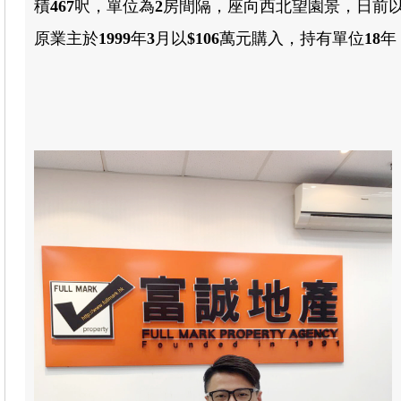
積
467
呎，單位為
2
房
間隔，座向西北
望園景
，
日前
原業主於
1999
年
3
月以
$106
萬元購入
，
持有單位
18
年