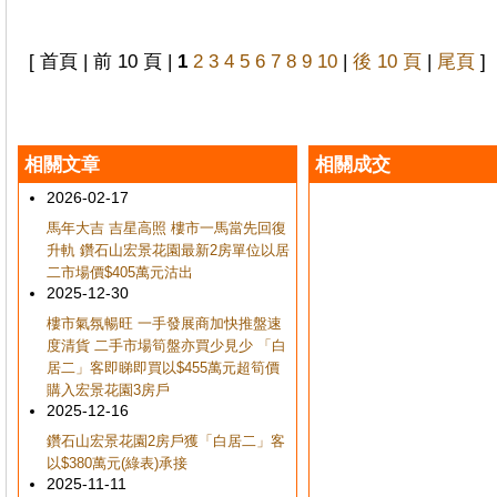
[ 首頁 | 前 10 頁 |
1
2
3
4
5
6
7
8
9
10
|
後 10 頁
|
尾頁
]
相關文章
相關成交
2026-02-17
馬年大吉 吉星高照 樓市一馬當先回復
升軌 鑽石山宏景花園最新2房單位以居
二市場價$405萬元沽出
2025-12-30
樓市氣氛暢旺 一手發展商加快推盤速
度清貨 二手市場筍盤亦買少見少 「白
居二」客即睇即買以$455萬元超筍價
購入宏景花園3房戶
2025-12-16
鑽石山宏景花園2房戶獲「白居二」客
以$380萬元(綠表)承接
2025-11-11