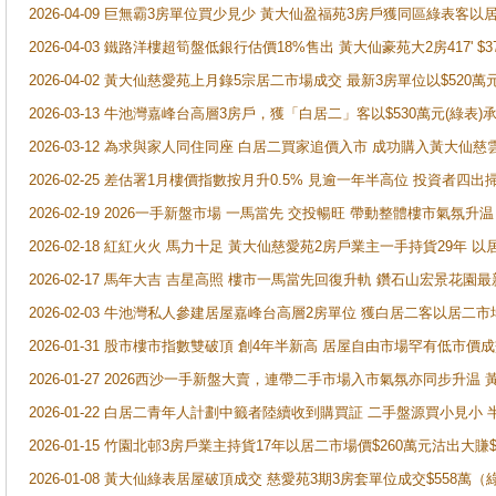
2026-04-09 巨無霸3房單位買少見少 黃大仙盈福苑3房戶獲同區綠表客以
2026-04-03 鐵路洋樓超筍盤低銀行估價18%售出 黃大仙豪苑大2房417' $
2026-04-02 黃大仙慈愛苑上月錄5宗居二市場成交 最新3房單位以$520萬
2026-03-13 牛池灣嘉峰台高層3房戶，獲「白居二」客以$530萬元(綠表)
2026-03-12 為求與家人同住同座 白居二買家追價入市 成功購入黃大仙
2026-02-25 差估署1月樓價指數按月升0.5% 見逾一年半高位 投資
2026-02-19 2026一手新盤市場 一馬當先 交投暢旺 帶動整體樓市氣氛
2026-02-18 紅紅火火 馬力十足 黃大仙慈愛苑2房戶業主一手持貨29年 以
2026-02-17 馬年大吉 吉星高照 樓市一馬當先回復升軌 鑽石山宏景花園
2026-02-03 牛池灣私人參建居屋嘉峰台高層2房單位 獲白居二客以居二市
2026-01-31 股市樓市指數雙破頂 創4年半新高 居屋自由市場罕有低市價
2026-01-27 2026西沙一手新盤大賣，連帶二手市場入市氣氛亦同步升
2026-01-22 白居二青年人計劃中籤者陸續收到購買証 二手盤源買小見小
2026-01-15 竹園北邨3房戶業主持貨17年以居二市場價$260萬元沽出大賺$
2026-01-08 黃大仙綠表居屋破頂成交 慈愛苑3期3房套單位成交$558萬（