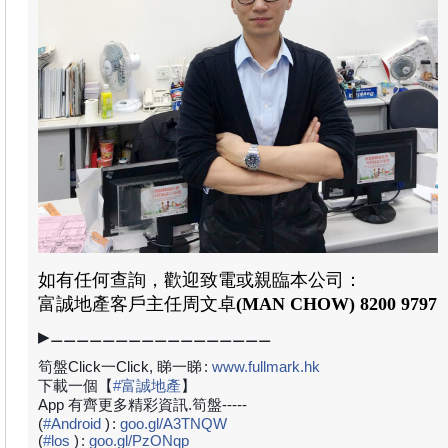
如有任何查詢，歡迎致電或親臨本公司：
富誠地產
客戶主任周文卓
(MAN CHOW) 8200 9797
▶⚊⚊⚊⚊⚊⚊⚊⚊⚊⚊⚊⚊⚊⚊⚊⚊⚊
筍盤Click一Click, 睇一睇
:
www.fullmark.hk
下載一個【
#
富誠地產
】
App 有齊更多精彩資訊.筍盤-----
(
#
Android
)
:
goo.gl/A3TNQW
(
#
los
)
:
goo.gl/PzONqp