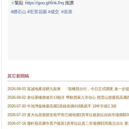
☆緊貼
https://goo.gl/6nkJhq
按讚
#
鑽石山
#
宏景花園
#
成
交
#
居屋
其它新聞稿
2026-08-03 富誠地產深耕九龍東 「龍蟠苑分行」今日正式開業 進
2026-08-02 差估署樓價連升13個月 帶動買家入市信心 慈雲山慈愛苑高層
2026-07-30 牛池灣嘉峰臺高層2房綠表價418萬易手 19年升值2.3倍
2026-07-23 黄大仙居屋慈安苑罕有已補地價2房單位最新以自由市場價$5
2026-07-16 瓊軒苑高層市景戶最新1房單位以居二市場價$335萬元沽出 業