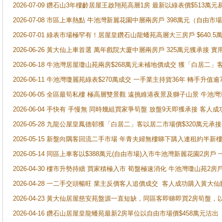
2026-07-09 鑽石山3年樓齡居屋王啟翔苑高層1房 最新以綠表價$513萬元
2026-07-08 市區上車熱點 牛池灣新麗花園中層兩房戶 398萬元（自
2026-07-01 綠表市場極罕有！居屋皇鑽石山龍蟠苑高層大三房戶 $640
2026-06-26 黃大仙上車首選 萬年戲院大廈中層兩房戶 325萬元獲承接 實
2026-06-18 牛池灣居屋瓊山苑兩房$268萬元未補地價成交 獲「白居二」
2026-06-11 牛池灣瓊麗苑綠表$270萬成交 一手業主持貨36年 轉手升值逾
2026-06-05 全區最筍私樓 極高層雙景觀 遠挑維港夜景及獅子山景 牛池
2026-06-04 手快有 手慢無 同時幾組買家爭筍盤 放盤9天即獲承接 
2026-05-28 九龍公屋皇鳳德邨獲「白居二」客以居二市場價$320萬元承接
2026-05-15 新盤向隅客回流二手市場 年青夫婦無樓睇下購入連租約半新
2026-05-14 同區上車客以$388萬元(自由市場)入市牛池灣新麗花園2房戶
2026-04-30 樓市升勢持續 買家積極入市 荀盤極速消化 牛池灣瓊山苑2
2026-04-28 一二手交頭暢旺 業主反價客人追價成交 客人成功購入黃大仙
2026-04-23 黃大仙居屋慈安苑盤源一直短缺，同區客即睇即買2房筍盤，
2026-04-16 鑽石山居屋皇龍蟠苑最新2房單位以自由市場價$458萬元沽出