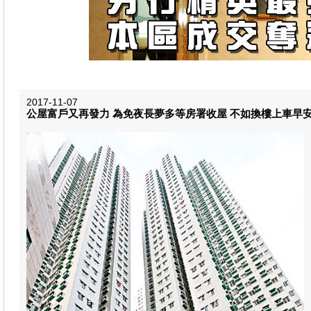
2017-11-07
公屋富戶又再發力 為免夜長夢多等房署收屋 不如換樓上車早安居