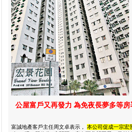
公屋富戶又再發力 為免夜長夢多等房
富誠地產客戶主任周文卓表示
，
本公司促成一宗宏