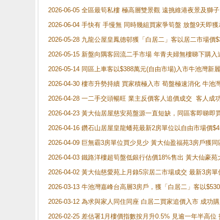
2026-06-05 全區最筍私樓 極高層雙景觀 遠挑維港夜景及獅
2026-06-04 手快有 手慢無 同時幾組買家爭筍盤 放盤9
2026-05-28 九龍公屋皇鳳德邨獲「白居二」客以居二市場價$
2026-05-15 新盤向隅客回流二手市場 年青夫婦無樓睇下
2026-05-14 同區上車客以$388萬元(自由市場)入市牛池灣
2026-04-30 樓市升勢持續 買家積極入市 荀盤極速消化 
2026-04-28 一二手交頭暢旺 業主反價客人追價成交 客人
2026-04-23 黃大仙居屋慈安苑盤源一直短缺，同區客即睇
2026-04-16 鑽石山居屋皇龍蟠苑最新2房單位以自由市場價$
2026-04-09 巨無霸3房單位買少見少 黃大仙盈福苑3房戶
2026-04-03 鐵路洋樓超筍盤低銀行估價18%售出 黃大仙豪苑大2
2026-04-02 黃大仙慈愛苑上月錄5宗居二市場成交 最新3房單
2026-03-13 牛池灣嘉峰台高層3房戶，獲「白居二」客以$53
2026-03-12 為求與家人同住同座 白居二買家追價入市 成
2026-02-25 差估署1月樓價指數按月升0.5% 見逾一