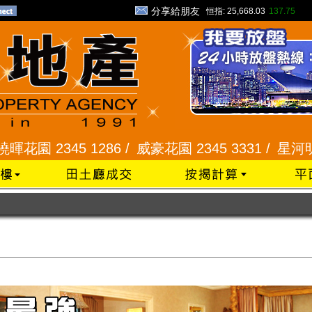
分享給朋友
恒指:
25,668.03
137.75
5 1286 /
威豪花園 2345 3331 /
星河明居、悅庭軒 