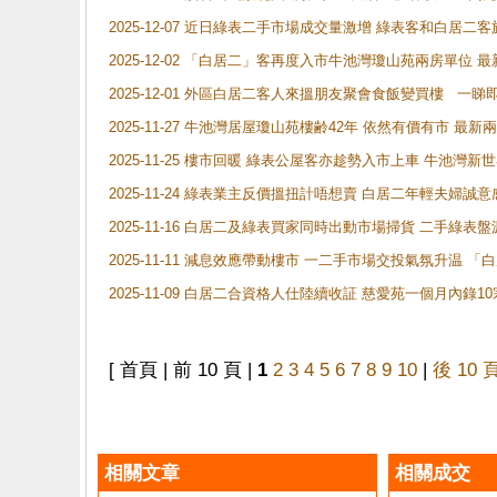
2025-12-07 近日綠表二手市場成交量激增 綠表客和白居
2025-12-02 「白居二」客再度入市牛池灣瓊山苑兩房單位 
2025-12-01 外區白居二客人來搵朋友聚會食飯變買樓 一睇
2025-11-27 牛池灣居屋瓊山苑樓齢42年 依然有價有市 最
2025-11-25 樓市回暖 綠表公屋客亦趁勢入市上車 牛池
2025-11-24 綠表業主反價搵扭計唔想賣 白居二年輕夫婦誠意
2025-11-16 白居二及綠表買家同時出動市場掃貨 二手綠
2025-11-11 減息效應帶動樓市 一二手市場交投氣氛升温
2025-11-09 白居二合資格人仕陸續收証 慈愛苑一個月內錄
[ 首頁 | 前 10 頁 |
1
2
3
4
5
6
7
8
9
10
|
後 10 
相關文章
相關成交