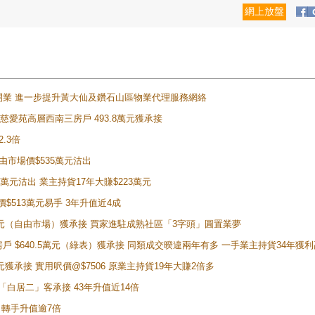
網上放盤
正式開業 進一步提升黃大仙及鑽石山區物業代理服務網絡
雲山慈愛苑高層西南三房戶 493.8萬元獲承接
2.3倍
自由市場價$535萬元沽出
5萬元沽出 業主持貨17年大賺$223萬元
價$513萬元易手 3年升值近4成
398萬元（自由市場）獲承接 買家進駐成熟社區「3字頭」圓置業夢
房戶 $640.5萬元（綠表）獲承接 同類成交暌違兩年有多 一手業主持貨34年獲利
萬元獲承接 實用呎價@$7506 原業主持貨19年大賺2倍多
 獲「白居二」客承接 43年升值近14倍
年 轉手升值逾7倍