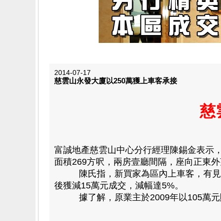
2014-07-17
慈雲山永發大廈以250萬獲上車客承接
慈
富誠地產慈雲山中心分行經理陳錫金表示
面積269方呎，兩房壹廳間隔，座向正東外
陳氏指，新買家為區內上車客，有見屋苑
後獲減15萬元成交，減幅達5%。
據了解，原業主於2009年以105萬元購