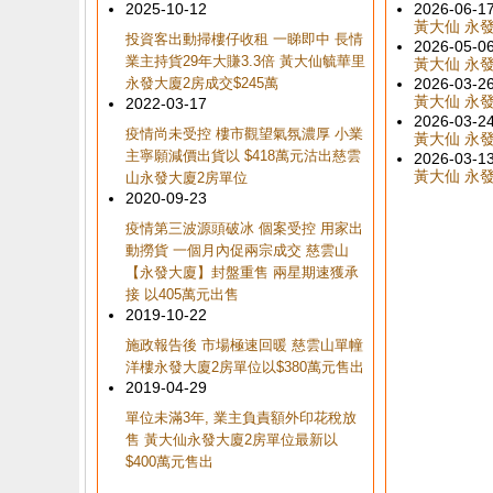
2025-10-12
2026-06-1
黃大仙 永發大
投資客出動掃樓仔收租 一睇即中 長情
2026-05-0
業主持貨29年大賺3.3倍 黃大仙毓華里
黃大仙 永發大
永發大廈2房成交$245萬
2026-03-2
黃大仙 永發大
2022-03-17
2026-03-2
疫情尚未受控 樓市觀望氣氛濃厚 小業
黃大仙 永發大
主寧願減價出貨以 $418萬元沽出慈雲
2026-03-1
黃大仙 永發大
山永發大廈2房單位
2020-09-23
疫情第三波源頭破冰 個案受控 用家出
動撈貨 一個月內促兩宗成交 慈雲山
【永發大廈】封盤重售 兩星期速獲承
接 以405萬元出售
2019-10-22
施政報告後 市場極速回暖 慈雲山單幢
洋樓永發大廈2房單位以$380萬元售出
2019-04-29
單位未滿3年, 業主負責額外印花稅放
售 黃大仙永發大廈2房單位最新以
$400萬元售出