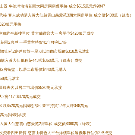
子山景 牛池灣海港花園大兩房兩廁獲承接 成交$515萬元@9847
天即獲承接 客人成功購入黃大仙慈雲山慈愛苑3期大兩房單位 成交價$408萬（綠表）
320萬元承接
購入連租約半新樓單位 黃大仙鑽嶺大一房單位$428萬元成交
新麗花園2房戶 一手業主持貨41年獲利17倍
牛池灣瓊山苑2房戶放盤一星期以自由市場價$318萬元沽出
成功購入黃大仙鵬程苑443呎$360萬元（綠表）成交
即買2房筍盤，以居二市場價$440萬元購入
458萬元沽出
獲同區綠表客以居二市場價$520萬元承接
房417' $370萬元成交
位以$520萬元(綠表)沽出 業主持貨17年大賺348萬元
0萬元(綠表)承接
功購入黃大仙慈雲山慈愛苑2房單位 成交價$360萬（綠表）
年半高位 投資者四出掃貨 慈雲山特色大平台洋樓單位遠低銀行估價2成成交