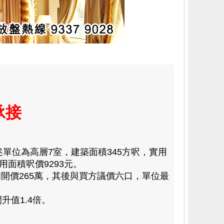
承接
述單位為高層7室，建築面積345方呎，實用
用面積呎價9293元。
價265萬，其後與買方議價六口，單位最
升值1.4倍。