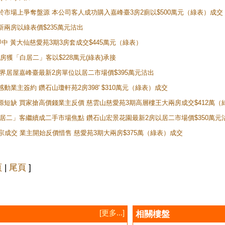
二客於市場上爭奪盤源 本公司客人成功購入嘉峰臺3房2廁以$500萬元（綠表）成交
最新兩房以綠表價$235萬元沽出
即中 黃大仙慈愛苑3期3房套成交$445萬元（綠表）
新兩房獲「白居二」客以$228萬元(綠表)承接
灣新世界居屋嘉峰臺最新2房單位以居二市場價$395萬元沽出
感動業主簽約 鑽石山瓊軒苑2房398' $310萬元（綠表）成交
表盤源短缺 買家搶高價錢業主反價 慈雲山慈愛苑3期高層樓王大兩房成交$412萬
 「白居二」客繼續成二手市場焦點 鑽石山宏景花園最新2房以居二市場價$350萬元
10宗成交 業主開始反價惜售 慈愛苑3期大兩房$375萬（綠表）成交
頁
|
尾頁
]
[更多...]
相關樓盤