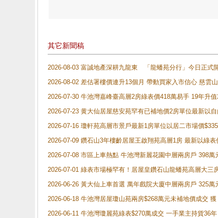
其它新聞稿
2026-08-03 富誠地產深耕九龍東 「龍蟠苑分行」今日
2026-08-02 差估署樓價連升13個月 帶動買家入市信心 慈
2026-07-30 牛池灣嘉峰臺高層2房綠表價418萬易手 19年升值
2026-07-23 黄大仙居屋慈安苑罕有已補地價2房單位最新以
2026-07-16 瓊軒苑高層市景戶最新1房單位以居二市場價$33
2026-07-09 鑽石山3年樓齡居屋王啟翔苑高層1房 最新以綠表
2026-07-08 市區上車熱點 牛池灣新麗花園中層兩房戶 
2026-07-01 綠表市場極罕有！居屋皇鑽石山龍蟠苑高層大三
2026-06-26 黃大仙上車首選 萬年戲院大廈中層兩房戶 325
2026-06-18 牛池灣居屋瓊山苑兩房$268萬元未補地價成交
2026-06-11 牛池灣瓊麗苑綠表$270萬成交 一手業主持貨36