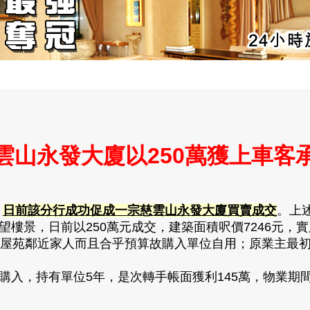
雲山永發大廈以250萬獲上車客
，
日前該分行成功促成一宗慈雲山永發大廈買賣成交
。上
望樓景，日前以250萬元成交，建築面積呎價7246元，實
鄰近家人而且合乎預算故購入單位自用；原業主最初開
入，持有單位5年，是次轉手帳面獲利145萬，物業期間