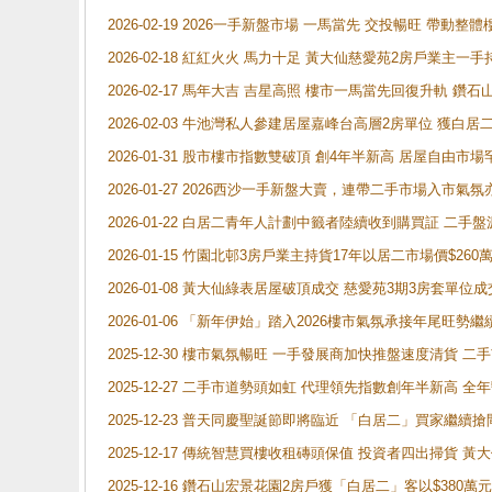
2026-02-19 2026一手新盤市場 一馬當先 交投暢旺 帶
2026-02-18 紅紅火火 馬力十足 黃大仙慈愛苑2房戶業主一手
2026-02-17 馬年大吉 吉星高照 樓市一馬當先回復升軌 
2026-02-03 牛池灣私人參建居屋嘉峰台高層2房單位 獲白
2026-01-31 股市樓市指數雙破頂 創4年半新高 居屋自由市
2026-01-27 2026西沙一手新盤大賣，連帶二手市場入市
2026-01-22 白居二青年人計劃中籤者陸續收到購買証 二
2026-01-15 竹園北邨3房戶業主持貨17年以居二市場價$260
2026-01-08 黃大仙綠表居屋破頂成交 慈愛苑3期3房套單位成
2026-01-06 「新年伊始」踏入2026樓市氣氛承接年尾旺
2025-12-30 樓市氣氛暢旺 一手發展商加快推盤速度清貨
2025-12-27 二手市道勢頭如虹 代理領先指數創年半新高 全
2025-12-23 普天同慶聖誕節即將臨近 「白居二」買家繼
2025-12-17 傳統智慧買樓收租磚頭保值 投資者四出掃貨 
2025-12-16 鑽石山宏景花園2房戶獲「白居二」客以$380萬元