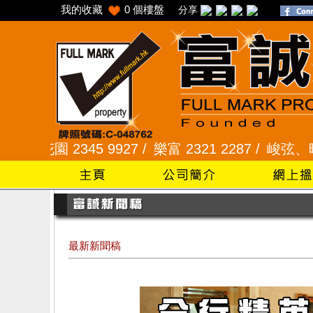
我的收藏
0
個樓盤
分享
2345 9927 /
樂富 2321 2287 /
峻弦、曉暉花園 234
最新新聞稿