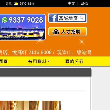
中文
|
ENG
天氣:
29°C
83%
2116 8008 /
現崇山、譽港灣 2345 9926 /
藍田 