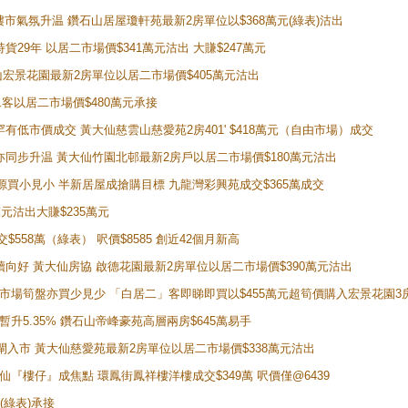
動整體樓市氣氛升温 鑽石山居屋瓊軒苑最新2房單位以$368萬元(綠表)沽出
持貨29年 以居二市場價$341萬元沽出 大賺$247萬元
鑽石山宏景花園最新2房單位以居二市場價$405萬元沽出
居二客以居二市場價$480萬元承接
場罕有低市價成交 黃大仙慈雲山慈愛苑2房401' $418萬元（自由市場）成交
氣氛亦同步升温 黃大仙竹園北邨最新2房戶以居二市場價$180萬元沽出
手盤源買小見小 半新居屋成搶購目標 九龍灣彩興苑成交$365萬成交
萬元沽出大賺$235萬元
交$558萬（綠表） 呎價$8585 創近42個月新高
勢繼續向好 黃大仙房協 啟德花園最新2房單位以居二市場價$390萬元沽出
 二手市場筍盤亦買少見少 「白居二」客即睇即買以$455萬元超筍價購入宏景花園3
年暫升5.35% 鑽石山帝峰豪苑高層兩房$645萬易手
續搶閘入市 黃大仙慈愛苑最新2房單位以居二市場價$338萬元沽出
黃大仙『樓仔』成焦點 環鳳街鳳祥樓洋樓成交$349萬 呎價僅@6439
(綠表)承接