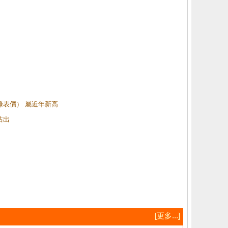
（綠表價） 屬近年新高
沽出
[更多...]