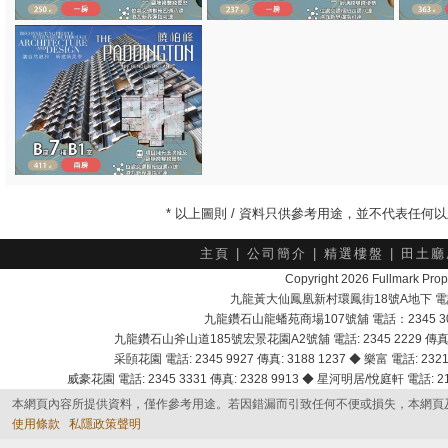
* 以上圖則 / 資料只供參考用途，並不代表任
主頁
|
公司簡介
|
精選樓盤
|
田土廳
Copyright 2026 Fullmark 
九龍黃大仙鳳凰新村環鳳街18號A地下 電話：232
九龍鑽石山龍蟠苑商場107號舖 電話：2345 303
九龍鑽石山斧山道185號宏景花園A2號舖 電話: 2345 2229 傳真: 
采頣花園 電話: 2345 9927 傳真: 3188 1237 ◆ 樂富 電話: 2321 
威豪花園 電話: 2345 3331 傳真: 2328 9913 ◆ 星河明居/悅庭軒 電話: 2116
本網頁內容所提供資料，僅作參考用途。若因錯漏而引致任何不便或損失，本網頁
使用條款
私隱政策聲明