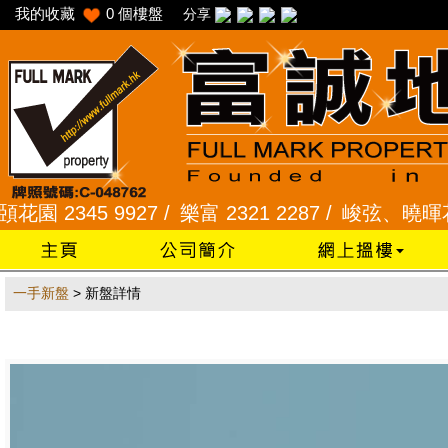
我的收藏
0
個樓盤
分享
 2345 9927 /
樂富 2321 2287 /
峻弦、曉暉花園 23
一手新盤
> 新盤詳情