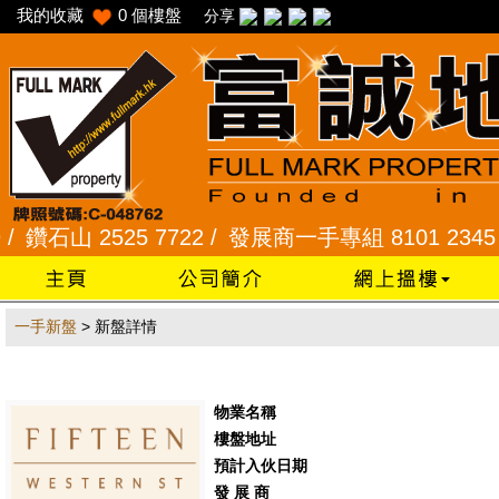
我的收藏
0
個樓盤
分享
鑽石山 2525 7722 /
發展商一手專組 8101 2345 /
采
一手新盤
> 新盤詳情
物業名稱
樓盤地址
預計入伙日期
發 展 商