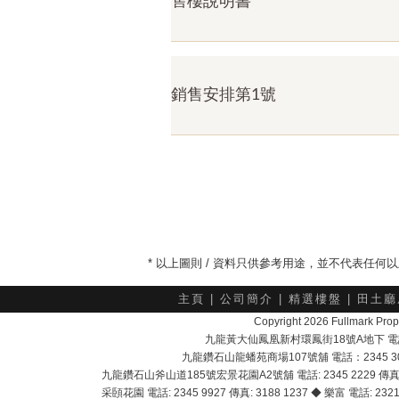
售樓說明書
銷售安排第1號
* 以上圖則 / 資料只供參考用途，並不代表任
主頁
|
公司簡介
|
精選樓盤
|
田土廳
Copyright 2026 Fullmark 
九龍黃大仙鳳凰新村環鳳街18號A地下 電話：232
九龍鑽石山龍蟠苑商場107號舖 電話：2345 303
九龍鑽石山斧山道185號宏景花園A2號舖 電話: 2345 2229 傳真: 
采頣花園 電話: 2345 9927 傳真: 3188 1237 ◆ 樂富 電話: 2321 