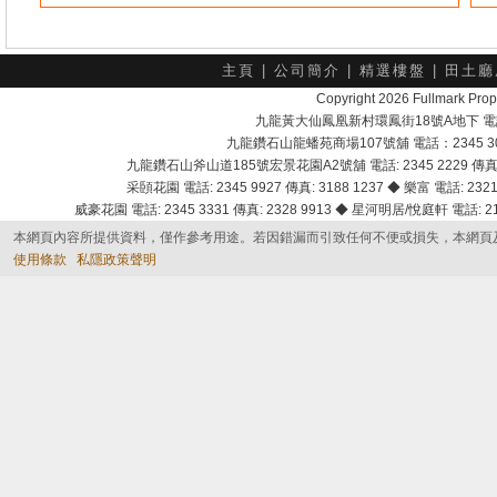
主頁
|
公司簡介
|
精選樓盤
|
田土廳
Copyright 2026 Fullmark 
九龍黃大仙鳳凰新村環鳳街18號A地下 電話：232
九龍鑽石山龍蟠苑商場107號舖 電話：2345 303
九龍鑽石山斧山道185號宏景花園A2號舖 電話: 2345 2229 傳真: 
采頣花園 電話: 2345 9927 傳真: 3188 1237 ◆ 樂富 電話: 2321 
威豪花園 電話: 2345 3331 傳真: 2328 9913 ◆ 星河明居/悅庭軒 電話: 2116
本網頁內容所提供資料，僅作參考用途。若因錯漏而引致任何不便或損失，本網頁
使用條款
私隱政策聲明