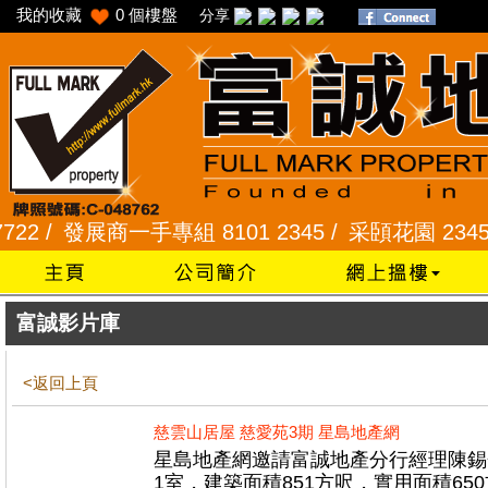
我的收藏
0
個樓盤
分享
 /
發展商一手專組 8101 2345 /
采頣花園 2345 992
富誠影片庫
<返回上頁
慈雲山居屋 慈愛苑3期 星島地產網
星島地產網邀請富誠地產分行經理陳錫金
1室，建築面積851方呎，實用面積6