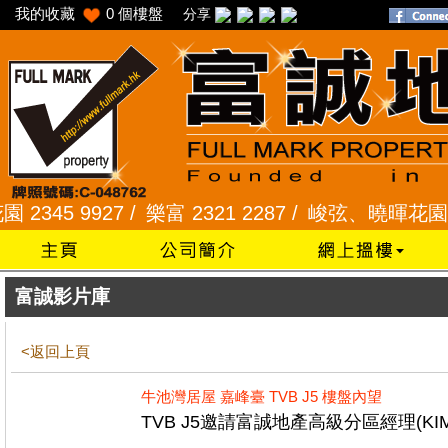
我的收藏
0
個樓盤
分享
45 9927 /
樂富 2321 2287 /
峻弦、曉暉花園 2345
富誠影片庫
<返回上頁
牛池灣居屋 嘉峰臺 TVB J5 樓盤內望
TVB J5邀請富誠地產高級分區經理(