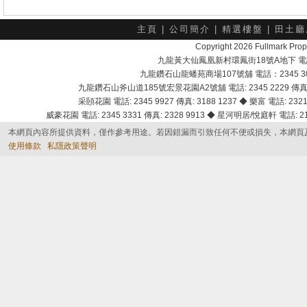
主頁
|
公司簡介
|
精選樓盤
|
田土廳
Copyright 2026 Fullmark 
九龍黃大仙鳳凰新村環鳳街18號A地下 電話：232
九龍鑽石山龍蟠苑商場107號舖 電話：2345 303
九龍鑽石山斧山道185號宏景花園A2號舖 電話: 2345 2229 傳真: 
采頣花園 電話: 2345 9927 傳真: 3188 1237 ◆ 樂富 電話: 2321 
威豪花園 電話: 2345 3331 傳真: 2328 9913 ◆ 星河明居/悅庭軒 電話: 2116
本網頁內容所提供資料，僅作參考用途。若因錯漏而引致任何不便或損失，本網頁
使用條款
私隱政策聲明