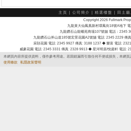
主頁
|
公司簡介
|
精選樓盤
|
田土廳
Copyright 2026 Fullmark 
九龍黃大仙鳳凰新村環鳳街18號A地下 電話：232
九龍鑽石山龍蟠苑商場107號舖 電話：2345 303
九龍鑽石山斧山道185號宏景花園A2號舖 電話: 2345 2229 傳真: 
采頣花園 電話: 2345 9927 傳真: 3188 1237 ◆ 樂富 電話: 2321 
威豪花園 電話: 2345 3331 傳真: 2328 9913 ◆ 星河明居/悅庭軒 電話: 2116
本網頁內容所提供資料，僅作參考用途。若因錯漏而引致任何不便或損失，本網頁
使用條款
私隱政策聲明