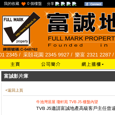
我的收藏
0
個樓盤
分享
45 /
采頣花園 2345 9927 /
樂富 2321 2287 /
峻弦
富誠影片庫
<返回上頁
牛池灣居屋 瓊軒苑 TVB J5 樓盤內望
TVB J5邀請富誠地產高級客戶主任曾