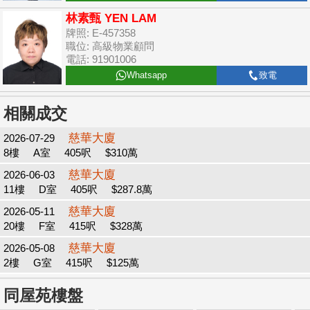
林素甄 YEN LAM
牌照: E-457358
職位: 高級物業顧問
電話: 91901006
Whatsapp
致電
相關成交
慈華大廈
2026-07-29
8樓
A室
405呎
$310萬
慈華大廈
2026-06-03
11樓
D室
405呎
$287.8萬
慈華大廈
2026-05-11
20樓
F室
415呎
$328萬
慈華大廈
2026-05-08
2樓
G室
415呎
$125萬
同屋苑樓盤