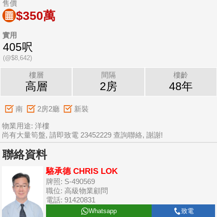
售價
$350萬
實用
405呎
(@$8,642)
樓層
間隔
樓齡
高層
2房
48年
南
2房2廳
新裝
物業用途: 洋樓
尚有大量筍盤, 請即致電 23452229 查詢聯絡, 謝謝!
聯絡資料
駱承德 CHRIS LOK
牌照: S-490569
職位: 高級物業顧問
電話: 91420831
Whatsapp
致電