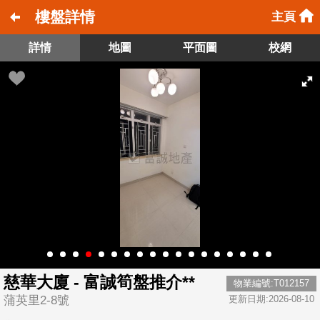
樓盤詳情
主頁
詳情
地圖
平面圖
校網
慈華大廈 - 富誠筍盤推介**
物業編號:T012157
蒲英里2-8號
更新日期:2026-08-10