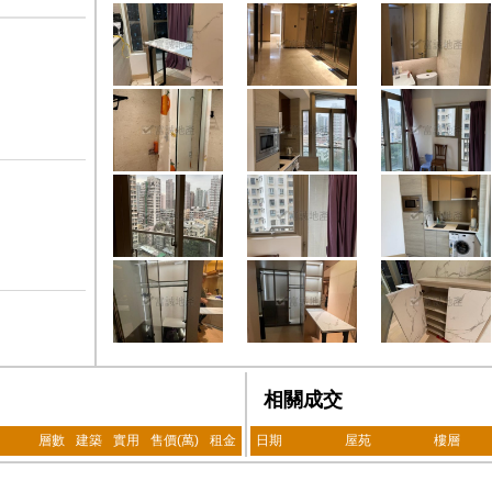
相關成交
層數
建築
實用
售價(萬)
租金
日期
屋苑
樓層