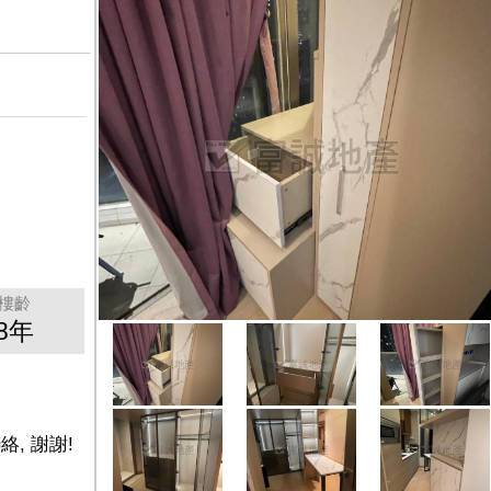
樓齡
8年
絡, 謝謝!