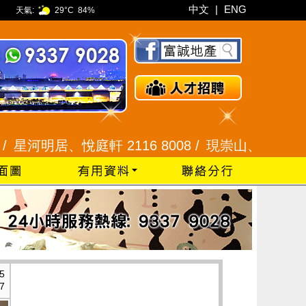
中文
|
ENG
天氣:
29°C
84%
明居、悅庭軒 2116 8008 /
現崇山、譽港灣 2345 9
5
7