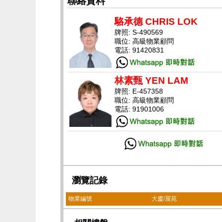
聯絡資料
駱承德 CHRIS LOK
牌照: S-490569
職位: 高級物業顧問
電話: 91420831
林素甄 YEN LAM
牌照: E-457358
職位: 高級物業顧問
電話: 91901006
瀏覽記錄
物業編號
大廈/屋苑