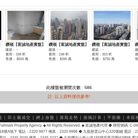
此樓盤被瀏覽次數 : 586
註: 以上資料僅供參考!
盤
|
田土廳成交
|
網上放盤
|
屋苑走勢
|
按揭計算
|
平面圖
|
本區
6 Fullmark Property Agency. ◆ All Rights Reserved. ◆ 富誠地產代理 ◆ 牌照號碼: C
地下 電話：2320 9977 傳真：2320 9996 ◆ 九龍慈雲山中心320號鋪 電話：2328 
2345 3030 傳真：2345 3737 ◆ 九龍鑽石山斧山道185號宏景花園H2號鋪 電話：25