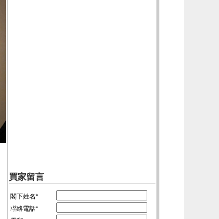
買家留言
閣下姓名*
聯絡電話*