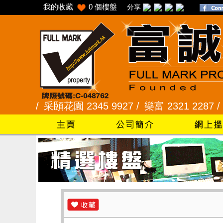
我的收藏
0
個樓盤
分享
5 /
采頣花園 2345 9927 /
樂富 2321 2287 /
峻弦、