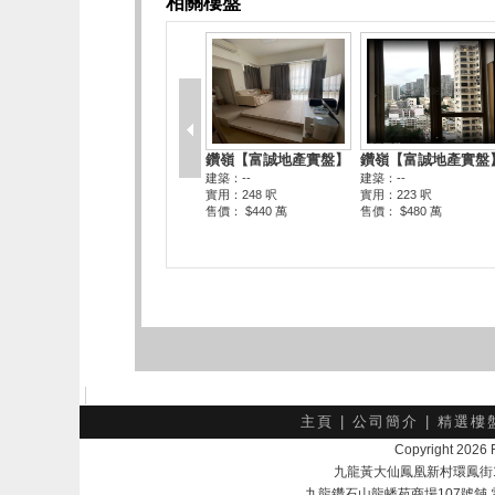
主頁
|
公司簡介
|
精選樓
Copyright 202
九龍黃大仙鳳凰新村環鳳街18號A
九龍鑽石山龍蟠苑商場107號舖 電話：