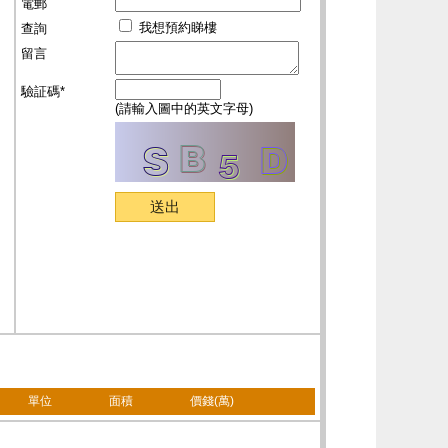
電郵
我想預約睇樓
查詢
留言
驗証碼*
(請輸入圖中的英文字母)
單位
面積
價錢(萬)