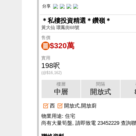
分享
＊私樓投資精選＊鑽嶺＊
黃大仙 環鳳街68號
售價
$320萬
實用
198呎
(@$16,162)
樓層
間隔
中層
開放式
西
開放式,開放廚
物業用途: 住宅
尚有大量筍盤, 請即致電 23452229 查詢聯