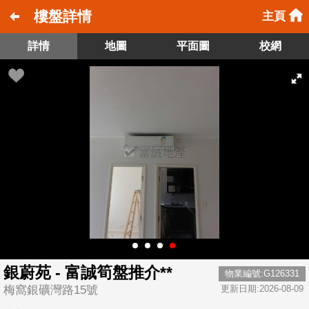
樓盤詳情
主頁
詳情
地圖
平面圖
校網
銀蔚苑 - 富誠筍盤推介**
物業編號:G126331
梅窩銀礦灣路15號
更新日期:2026-08-09