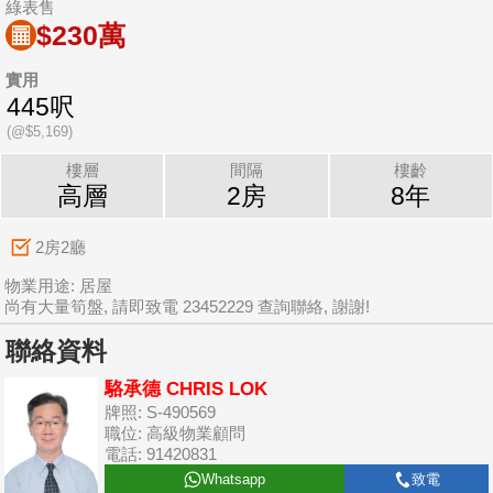
綠表售
$230萬
實用
445呎
(@$5,169)
樓層
間隔
樓齡
高層
2房
8年
2房2廳
物業用途: 居屋
尚有大量筍盤, 請即致電 23452229 查詢聯絡, 謝謝!
聯絡資料
駱承德 CHRIS LOK
牌照: S-490569
職位: 高級物業顧問
電話: 91420831
Whatsapp
致電