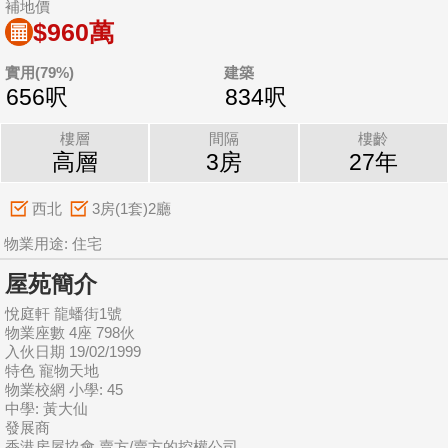
補地價
$960萬
實用(79%)
建築
656呎
834呎
樓層
間隔
樓齡
高層
3房
27年
西北
3房(1套)2廳
物業用途: 住宅
屋苑簡介
悅庭軒 龍蟠街1號
物業座數 4座 798伙
入伙日期 19/02/1999
特色 寵物天地
物業校網 小學: 45
中學: 黃大仙
發展商
香港房屋協會 賣方/賣方的控權公司