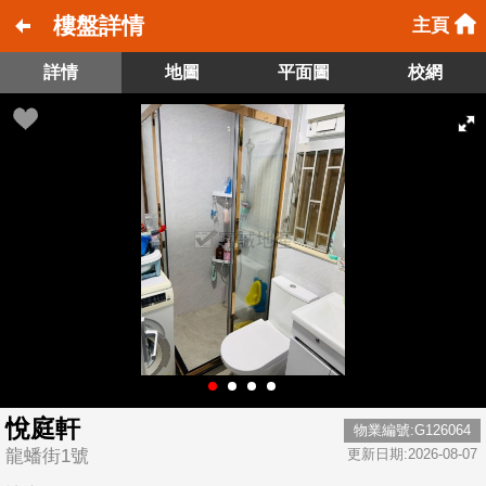
樓盤詳情
主頁
詳情
地圖
平面圖
校網
悅庭軒
物業編號:G126064
龍蟠街1號
更新日期:2026-08-07