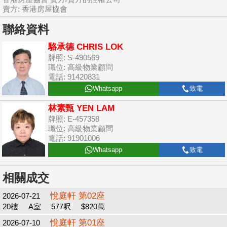
賣方: 香港房屋協會
聯絡資料
駱承德 CHRIS LOK
牌照: S-490569
職位: 高級物業顧問
電話: 91420831
Whatsapp
致電
林素甄 YEN LAM
牌照: E-457358
職位: 高級物業顧問
電話: 91901006
Whatsapp
致電
相關成交
悅庭軒 第02座
2026-07-21
20樓
A室
577呎
$820萬
悅庭軒 第01座
2026-07-10