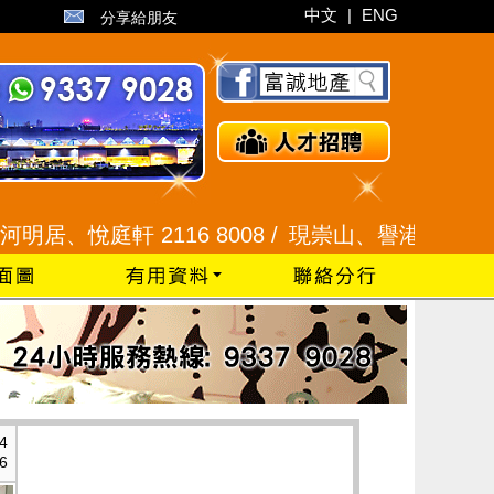
中文
|
ENG
分享給朋友
庭軒 2116 8008 /
現崇山、譽港灣 2345 9926 
4
6