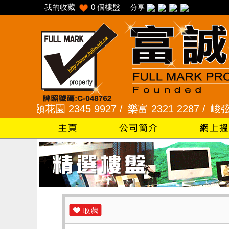
我的收藏
0
個樓盤
分享
頣花園 2345 9927 /
樂富 2321 2287 /
峻弦、曉暉花園