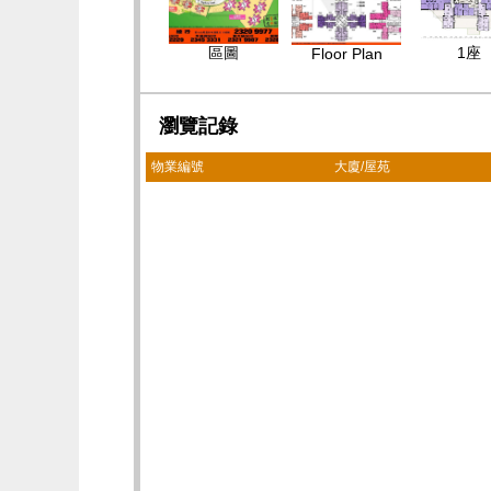
區圖
1座
Floor Plan
瀏覽記錄
物業編號
大廈/屋苑