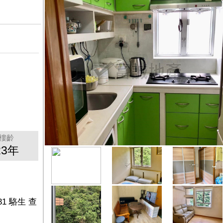
樓齡
23年
1 駱生 查