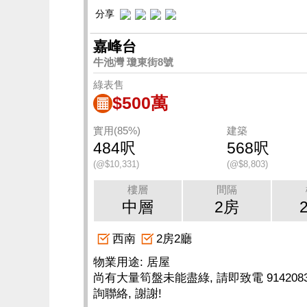
分享
嘉峰台
牛池灣 瓊東街8號
綠表售
$500萬
實用(85%)
建築
484呎
568呎
(@$10,331)
(@$8,803)
樓層
間隔
中層
2房
西南
2房2廳
物業用途: 居屋
尚有大量筍盤未能盡綠, 請即致電 9142083
詢聯絡, 謝謝!