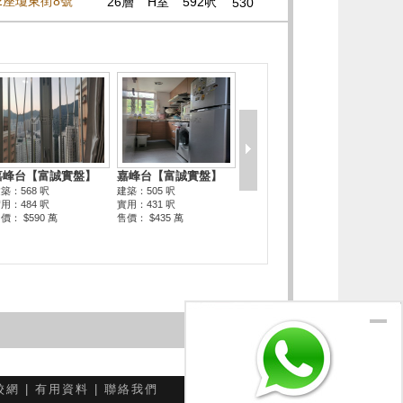
02座瓊東街8號
26層
H室
592呎
530
校網
|
有用資料
|
聯絡我們