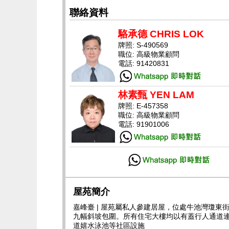
聯絡資料
駱承德 CHRIS LOK
牌照: S-490569
職位: 高級物業顧問
電話: 91420831
林素甄 YEN LAM
牌照: E-457358
職位: 高級物業顧問
電話: 91901006
屋苑簡介
嘉峰臺 | 屋苑屬私人參建居屋，位處牛池灣瓊
九幅斜坡包圍。所有住宅大樓均以有蓋行人通道
道嬉水泳池等社區設施