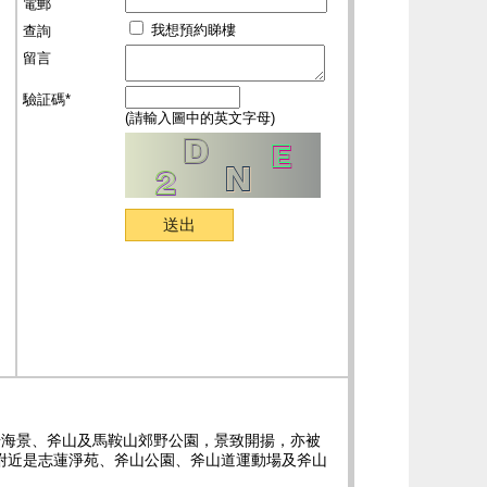
電郵
我想預約睇樓
查詢
留言
驗証碼*
(請輸入圖中的英文字母)
場海景、斧山及馬鞍山郊野公園，景致開揚，亦被
附近是志蓮淨苑、斧山公園、斧山道運動場及斧山