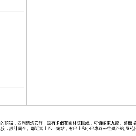
東街的頂端，四周清悠安靜，設有多個花圃林蔭圍繞，可俯瞰東九龍、舊機
連接，設計周全。鄰近富山巴士總站，有巴士和小巴專線來往鐵路站;屋苑