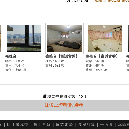
嘉峰台 第01期 第
2026-03-24
此樓盤被瀏覽次數 : 128
註: 以上資料僅供參考!
盤
|
田土廳成交
|
網上放盤
|
屋苑走勢
|
按揭計算
|
平面圖
|
本區