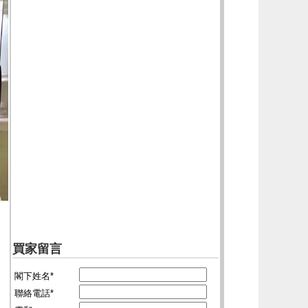
買家留言
閣下姓名*
聯絡電話*