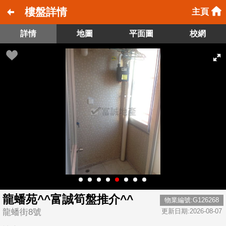
樓盤詳情
主頁
詳情
地圖
平面圖
校網
龍蟠苑^^富誠筍盤推介^^
物業編號:G126268
龍蟠街8號
更新日期:2026-08-07