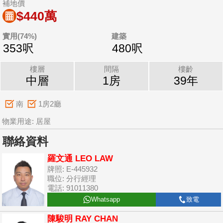
補地價
$440萬
實用(74%)
建築
353呎
480呎
樓層
間隔
樓齡
中層
1房
39年
南
1房2廳
物業用途: 居屋
聯絡資料
羅文通 LEO LAW
牌照: E-445932
職位: 分行經理
電話: 91011380
Whatsapp
致電
陳駿明 RAY CHAN