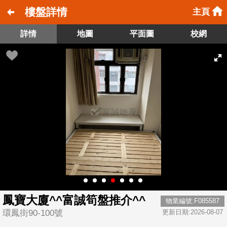
樓盤詳情
主頁
詳情
地圖
平面圖
校網
鳳寶大廈^^富誠筍盤推介^^
物業編號:F085587
環鳳街90-100號
更新日期:2026-08-07