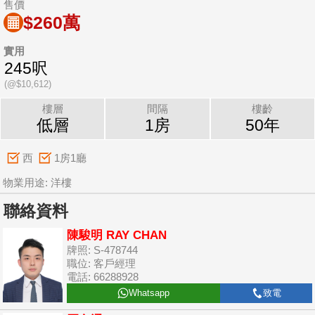
售價
$260萬
實用
245呎
(@$10,612)
樓層
間隔
樓齡
低層
1房
50年
西
1房1廳
物業用途: 洋樓
聯絡資料
陳駿明 RAY CHAN
牌照: S-478744
職位: 客戶經理
電話: 66288928
Whatsapp
致電