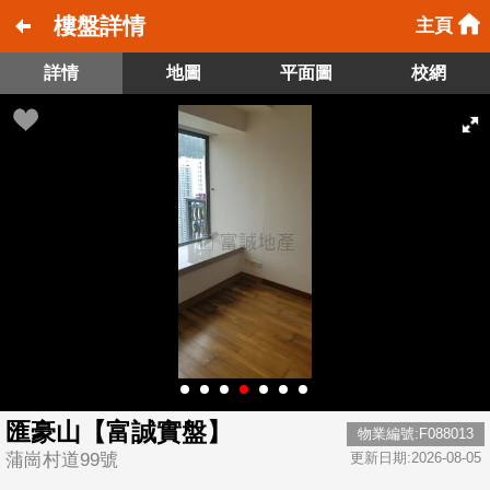
樓盤詳情
主頁
詳情
地圖
平面圖
校網
匯豪山【富誠實盤】
物業編號:F088013
蒲崗村道99號
更新日期:2026-08-05