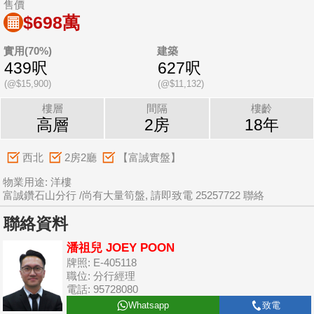
售價
$698萬
實用(70%)
建築
439呎
627呎
(@$15,900)
(@$11,132)
樓層
間隔
樓齡
高層
2房
18年
西北
2房2廳
【富誠實盤】
物業用途: 洋樓
富誠鑽石山分行 /尚有大量筍盤, 請即致電 25257722 聯絡
聯絡資料
潘祖兒 JOEY POON
牌照: E-405118
職位: 分行經理
電話: 95728080
Whatsapp
致電