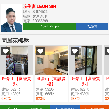
冼俊彥 LEON SIN
牌照: S-674521
職位: 客戶經理
電話: 92082299
Whatsapp
致電
同屋苑樓盤
匯豪山【富誠實
匯豪山【富誠實
匯豪山【富誠實
盤】
盤】
盤】
建築: 627呎
建築: 931呎
建築: 627呎
建
實用: 439呎
實用: 668呎
實用: 439呎
實
680萬
920萬
678萬
9