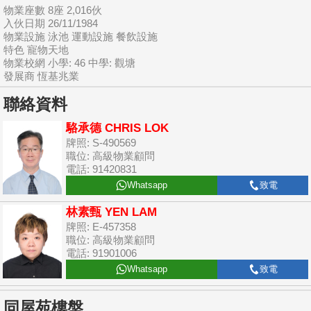
物業座數 8座 2,016伙
入伙日期 26/11/1984
物業設施 泳池 運動設施 餐飲設施
特色 寵物天地
物業校網 小學: 46 中學: 觀塘
發展商 恆基兆業
聯絡資料
駱承德 CHRIS LOK
牌照: S-490569
職位: 高級物業顧問
電話: 91420831
Whatsapp
致電
林素甄 YEN LAM
牌照: E-457358
職位: 高級物業顧問
電話: 91901006
Whatsapp
致電
同屋苑樓盤