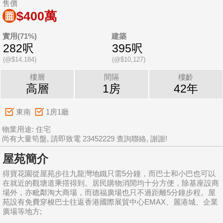
售價
$400萬
實用(71%)
建築
282呎
395呎
(@$14,184)
(@$10,127)
樓層
間隔
樓齡
高層
1房
42年
東南
1房1廳
物業用途: 住宅
尚有大量筍盤, 請即致電 23452229 查詢聯絡, 謝謝!
屋苑簡介
得寶花園從屋苑步往九龍灣地鐵只需5分鐘，而巴士和小巴也可以
在就近的觀塘道乘撘得到。居民購物消閒均十分方便，除基座設商
場外，亦毗鄰淘大商場，而德福廣場也只不過距離5分鐘步程。屋
苑設有免費穿梭巴士往返香港國際展貿中心EMAX、麗港城、企業
廣場等地方;