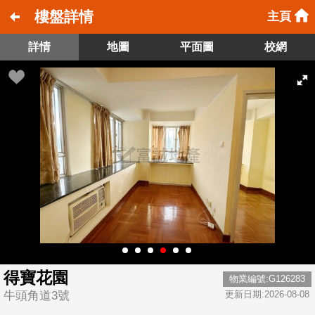
樓盤詳情
主頁
詳情
地圖
平面圖
校網
得寶花園
物業編號:G126283
牛頭角道3號
更新日期:2026-08-08