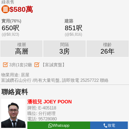
綠表售
$580萬
實用(76%)
建築
650呎
851呎
(@$8,923)
(@$6,816)
樓層
間隔
樓齡
高層
3房
26年
3房(1套)2廳
【富誠實盤】
物業用途: 居屋
富誠鑽石山分行 /尚有大量筍盤, 請即致電 25257722 聯絡
聯絡資料
潘祖兒 JOEY POON
牌照: E-405118
職位: 分行經理
電話: 95728080
Whatsapp
致電