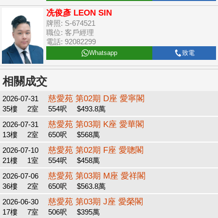
冼俊彥 LEON SIN
牌照: S-674521
職位: 客戶經理
電話: 92082299
Whatsapp
致電
相關成交
慈愛苑 第02期 D座 愛寧閣
2026-07-31
35樓
2室
554呎
$493.8萬
慈愛苑 第03期 K座 愛華閣
2026-07-31
13樓
2室
650呎
$568萬
慈愛苑 第02期 F座 愛聰閣
2026-07-10
21樓
1室
554呎
$458萬
慈愛苑 第03期 M座 愛祥閣
2026-07-06
36樓
2室
650呎
$563.8萬
慈愛苑 第03期 J座 愛榮閣
2026-06-30
17樓
7室
506呎
$395萬