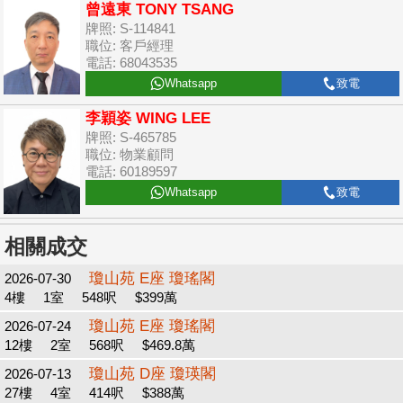
曾遠東 TONY TSANG
牌照: S-114841
職位: 客戶經理
電話: 68043535
Whatsapp
致電
李穎姿 WING LEE
牌照: S-465785
職位: 物業顧問
電話: 60189597
Whatsapp
致電
相關成交
瓊山苑 E座 瓊瑤閣
2026-07-30
4樓
1室
548呎
$399萬
瓊山苑 E座 瓊瑤閣
2026-07-24
12樓
2室
568呎
$469.8萬
瓊山苑 D座 瓊瑛閣
2026-07-13
27樓
4室
414呎
$388萬