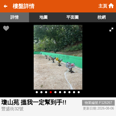
樓盤詳情
主頁
詳情
地圖
平面圖
校網
瓊山苑 搵我一定幫到手!!
物業編號:F126267
豐盛街32號
更新日期:2026-08-06