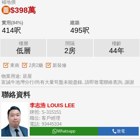
補地價
$398萬
實用(84%)
建築
414呎
495呎
樓層
間隔
樓齡
低層
2房
44年
東南
2房2廳
新裝修
物業用途: 居屋
富誠牛池灣分行/尚有大量筍盤未能盡錄, 請即致電聯絡查詢, 謝謝
聯絡資料
李志浩 LOUIS LEE
牌照: S-315151
職位: 客戶經理
電話: 93445334
Whatsapp
致電