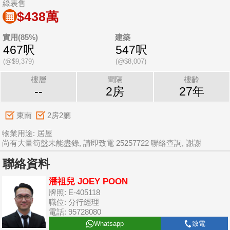
綠表售
$438萬
實用(85%)
建築
467呎
547呎
(@$9,379)
(@$8,007)
樓層
間隔
樓齡
--
2房
27年
東南
2房2廳
物業用途: 居屋
尚有大量筍盤未能盡錄, 請即致電 25257722 聯絡查詢, 謝謝
聯絡資料
潘祖兒 JOEY POON
牌照: E-405118
職位: 分行經理
電話: 95728080
Whatsapp
致電