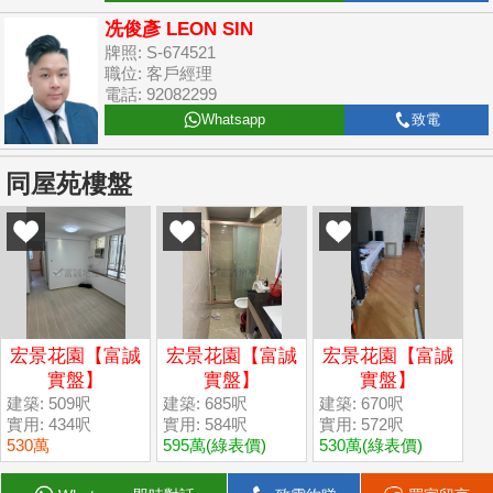
冼俊彥 LEON SIN
牌照: S-674521
職位: 客戶經理
電話: 92082299
Whatsapp
致電
同屋苑樓盤
宏景花園【富誠
宏景花園【富誠
宏景花園【富誠
實盤】
實盤】
實盤】
建築: 509呎
建築: 685呎
建築: 670呎
實用: 434呎
實用: 584呎
實用: 572呎
530萬
595萬
(綠表價)
530萬
(綠表價)