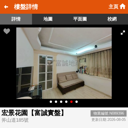
樓盤詳情
主頁
詳情
地圖
平面圖
校網
宏景花園【富誠實盤】
物業編號:N089396
斧山道185號
更新日期:2026-08-05