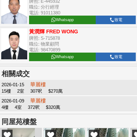
牌照: E-445932
職位: 分行經理
電話: 91011380
Whatsapp
致電
黃潤輝 FRED WONG
牌照: S-715878
職位: 物業顧問
電話: 98470899
Whatsapp
致電
相關成交
華麗樓
2026-01-15
15樓
2室
307呎
$270萬
華麗樓
2026-01-09
4樓
4室
372呎
$320萬
同屋苑樓盤