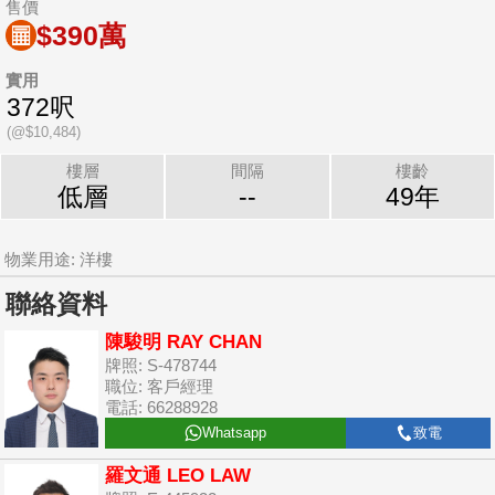
售價
$390萬
實用
372呎
(@$10,484)
樓層
間隔
樓齡
低層
--
49年
物業用途: 洋樓
聯絡資料
陳駿明 RAY CHAN
牌照: S-478744
職位: 客戶經理
電話: 66288928
Whatsapp
致電
羅文通 LEO LAW