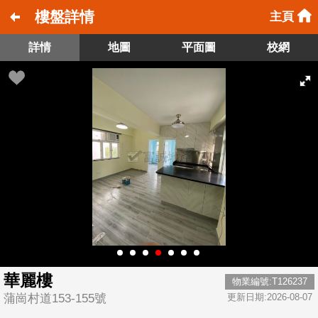
樓盤詳情
主頁
詳情
地圖
平面圖
校網
華麗樓
物業編號:T126237
蒲崗村道153-155號
更新日期:2026-08-07