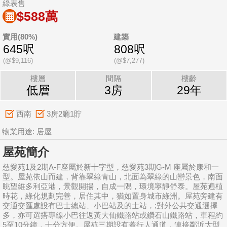
綠表售
$588萬
實用(80%)
建築
645呎
808呎
(@$9,116)
(@$7,277)
樓層
間隔
樓齡
低層
3房
29年
西南
3房2廳1貯
物業用途: 居屋
屋苑簡介
慈愛苑1及2期A-F座屬於新十字型，慈愛苑3期G-M 座屬於康和一
型。屋苑依山而建，背靠翠綠青山，北面為翠綠的山巒景色，南面
眺望維多利亞港，景觀開揚，自成一隅，環境寧靜舒泰。屋苑遍植
時花，綠化規劃完善，居住其中，猶如置身城市綠洲。屋苑旁建有
交通交匯處設有巴士總站、小巴站及的士站，;對外公共交通選擇
多，亦可選搭專線小巴往返黃大仙鐵路站或鑽石山鐵路站，車程約
5至10分鐘，十分方便。屋苑三期設有蓋行人通道，連接鄰近大型