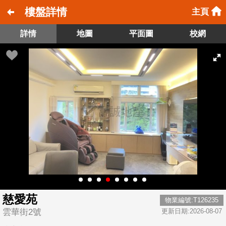
樓盤詳情
主頁
詳情
地圖
平面圖
校網
慈愛苑
物業編號:T126235
雲華街2號
更新日期:2026-08-07