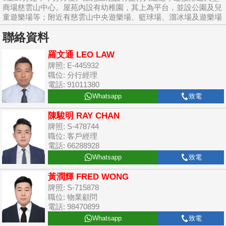
商場慈雲山中心。屋苑內設有幼稚園，其上為平台，並設公園及兒
童遊樂場等；附近有慈雲山中央遊樂場、籃球場、溜冰場及遊樂場
聯絡資料
羅文通 LEO LAW
牌照: E-445932
職位: 分行經理
電話: 91011380
Whatsapp
致電
陳駿明 RAY CHAN
牌照: S-478744
職位: 客戶經理
電話: 66288928
Whatsapp
致電
黃潤輝 FRED WONG
牌照: S-715878
職位: 物業顧問
電話: 98470899
Whatsapp
致電