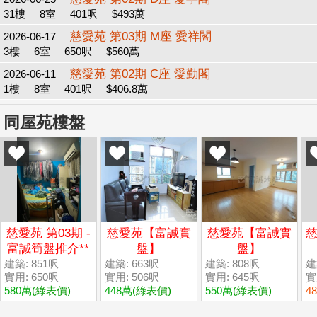
31樓
8室
401呎
$493萬
慈愛苑 第03期 M座 愛祥閣
2026-06-17
3樓
6室
650呎
$560萬
慈愛苑 第02期 C座 愛勤閣
2026-06-11
1樓
8室
401呎
$406.8萬
同屋苑樓盤
慈愛苑 第03期 -
慈愛苑【富誠實
慈愛苑【富誠實
慈
富誠筍盤推介**
盤】
盤】
建築: 851呎
建築: 663呎
建築: 808呎
建築
實用: 650呎
實用: 506呎
實用: 645呎
實
580萬
(綠表價)
448萬
(綠表價)
550萬
(綠表價)
4