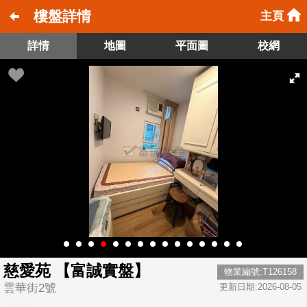
樓盤詳情
主頁
詳情
地圖
平面圖
校網
慈愛苑 【富誠實盤】
物業編號:T126158
雲華街2號
更新日期:2026-08-05