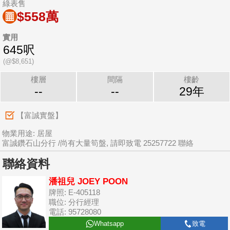
綠表售
$558萬
實用
645呎
(@$8,651)
樓層
間隔
樓齡
--
--
29年
【富誠實盤】
物業用途: 居屋
富誠鑽石山分行 /尚有大量筍盤, 請即致電 25257722 聯絡
聯絡資料
潘祖兒 JOEY POON
牌照: E-405118
職位: 分行經理
電話: 95728080
Whatsapp
致電