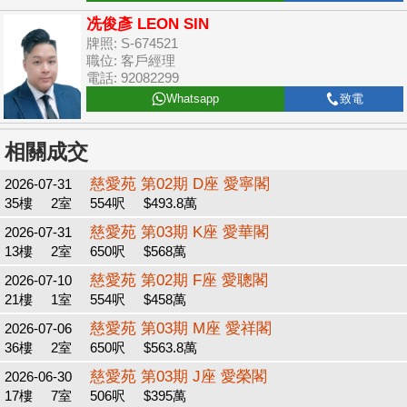
冼俊彥 LEON SIN
牌照: S-674521
職位: 客戶經理
電話: 92082299
Whatsapp
致電
相關成交
慈愛苑 第02期 D座 愛寧閣
2026-07-31
35樓
2室
554呎
$493.8萬
慈愛苑 第03期 K座 愛華閣
2026-07-31
13樓
2室
650呎
$568萬
慈愛苑 第02期 F座 愛聰閣
2026-07-10
21樓
1室
554呎
$458萬
慈愛苑 第03期 M座 愛祥閣
2026-07-06
36樓
2室
650呎
$563.8萬
慈愛苑 第03期 J座 愛榮閣
2026-06-30
17樓
7室
506呎
$395萬