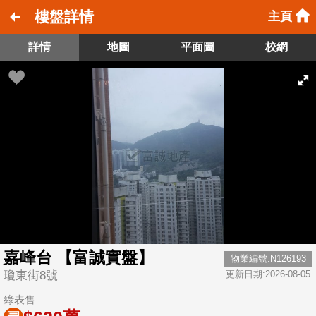
樓盤詳情
主頁
詳情
地圖
平面圖
校網
嘉峰台 【富誠實盤】
物業編號:N126193
瓊東街8號
更新日期:2026-08-05
綠表售