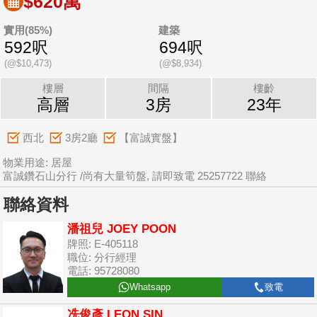
$620萬
實用(85%)
建築
592呎
694呎
(@$10,473)
(@$8,934)
樓層
間隔
樓齡
高層
3房
23年
西北
3房2廳
【富誠實盤】
物業用途: 居屋
富誠鑽石山分行 /尚有大量筍盤, 請即致電 25257722 聯絡
聯絡資料
潘祖兒 JOEY POON
牌照: E-405118
職位: 分行經理
電話: 95728080
Whatsapp
致電
冼俊彥 LEON SIN