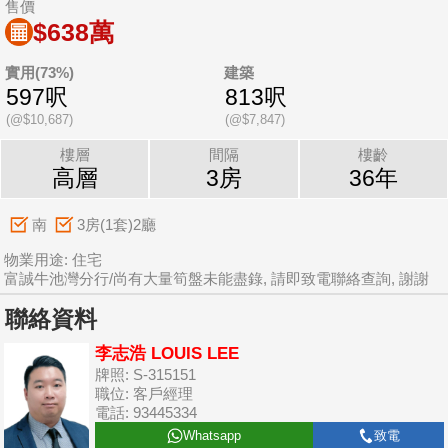
售價
$638萬
實用(73%)
建築
597呎
813呎
(@$10,687)
(@$7,847)
樓層
間隔
樓齡
高層
3房
36年
南
3房(1套)2廳
物業用途: 住宅
富誠牛池灣分行/尚有大量筍盤未能盡錄, 請即致電聯絡查詢, 謝謝
聯絡資料
李志浩 LOUIS LEE
牌照: S-315151
職位: 客戶經理
電話: 93445334
Whatsapp
致電