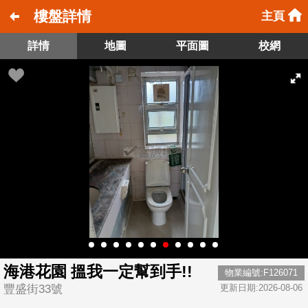
樓盤詳情
主頁
詳情
地圖
平面圖
校網
海港花園 搵我一定幫到手!!
物業編號:F126071
豐盛街33號
更新日期:2026-08-06