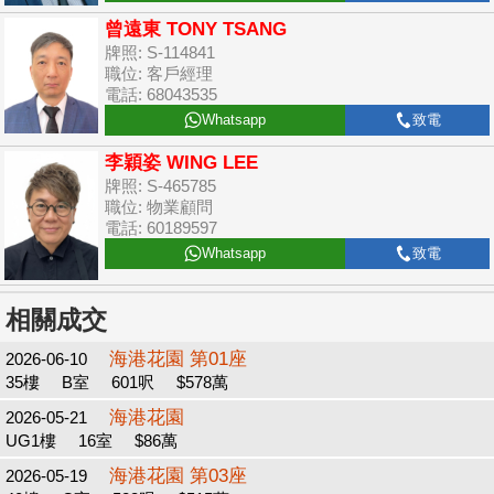
曾遠東 TONY TSANG
牌照: S-114841
職位: 客戶經理
電話: 68043535
Whatsapp
致電
李穎姿 WING LEE
牌照: S-465785
職位: 物業顧問
電話: 60189597
Whatsapp
致電
相關成交
海港花園 第01座
2026-06-10
35樓
B室
601呎
$578萬
海港花園
2026-05-21
UG1樓
16室
$86萬
海港花園 第03座
2026-05-19