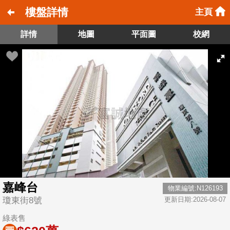
樓盤詳情
主頁
詳情
地圖
平面圖
校網
嘉峰台
物業編號:N126193
瓊東街8號
更新日期:2026-08-07
綠表售