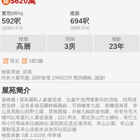
$620萬
實用(85%)
建築
592呎
694呎
(@$10,473)
(@$8,934)
樓層
間隔
樓齡
高層
3房
23年
西北
3房2廳
物業用途: 居屋
尚有大量筍盤, 請即致電 23452229 查詢聯絡, 謝謝!
屋苑簡介
嘉峰臺 | 屋苑屬私人參建居屋，位處牛池灣瓊東街的頂端，四周清
悠安靜，設有多個花圃林蔭圍繞，可俯瞰東九龍、舊機場海景、斧
山及馬鞍山郊野公園，景致開揚，亦被九幅斜坡包圍。所有住宅大
樓均以有蓋行人通道連接，設計周全。鄰近富山巴士總站，有巴士
和小巴專線來往鐵路站;屋苑附近是志蓮淨苑、斧山公園、斧山道
運動場及斧山道嬉水泳池等社區設施
物業座數 5座 2,010伙 停車場