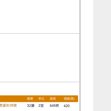
樓層
單位
面積
價錢(萬)
豐盛街38號
32層
2室
645呎
420