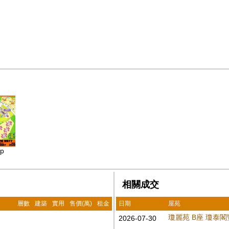
ap
相關成交
層數
建築
實用
售價(萬)
租金
日期
屋苑
瓊麗苑 B座 瓊泰閣
2026-07-30