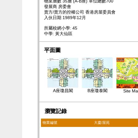
物業層數 35層 (A-B座) 單位總數700
發展商 房委會
賣方/賣方的控權公司 香港房屋委員會
入伙日期 1989年12月
所屬校網小學: 45
中學: 黃大仙區
平面圖
A座瓊昌閣
B座瓊泰閣
Site M
瀏覽記錄
物業編號
大廈/屋苑