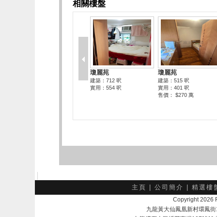
主頁
|
公司簡介
|
精選樓
Copyright 202
九龍黃大仙鳳凰新村環鳳街18號A