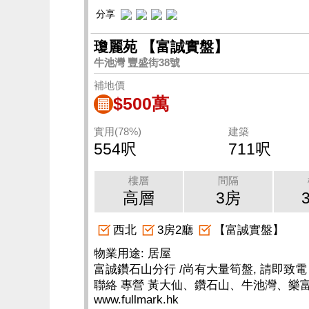
分享
瓊麗苑 【富誠實盤】
牛池灣 豐盛街38號
補地價
$500萬
實用(78%)
建築
554呎
711呎
樓層
間隔
高層
3房
西北
3房2廳
【富誠實盤】
物業用途: 居屋
富誠鑽石山分行 /尚有大量筍盤, 請即致電 25
聯絡 專營 黃大仙、鑽石山、牛池灣、樂
www.fullmark.hk