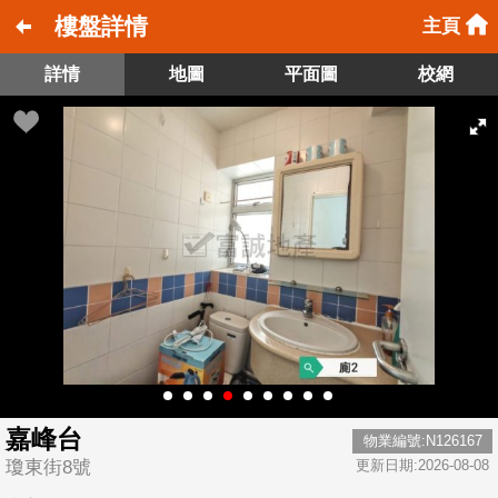
樓盤詳情
主頁
詳情
地圖
平面圖
校網
嘉峰台
物業編號:N126167
瓊東街8號
更新日期:2026-08-08