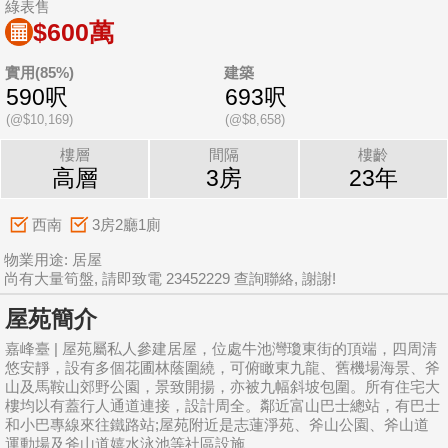
綠表售
$600萬
實用(85%)
建築
590呎
693呎
(@$10,169)
(@$8,658)
樓層
間隔
樓齡
高層
3房
23年
西南
3房2廳1廁
物業用途: 居屋
尚有大量筍盤, 請即致電 23452229 查詢聯絡, 謝謝!
屋苑簡介
嘉峰臺 | 屋苑屬私人參建居屋，位處牛池灣瓊東街的頂端，四周清
悠安靜，設有多個花圃林蔭圍繞，可俯瞰東九龍、舊機場海景、斧
山及馬鞍山郊野公園，景致開揚，亦被九幅斜坡包圍。所有住宅大
樓均以有蓋行人通道連接，設計周全。鄰近富山巴士總站，有巴士
和小巴專線來往鐵路站;屋苑附近是志蓮淨苑、斧山公園、斧山道
運動場及斧山道嬉水泳池等社區設施