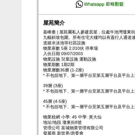
屋苑簡介
嘉峰臺 | 屋苑屬私人參建居屋，位處牛池灣瓊
九幅斜坡包圍。所有住宅大樓均以有蓋行人通道
道嬉水泳池等社區設施
物業座數 5座 2,010伙 停車場
入伙日期 09/07/2003
物業設施 兒童設施 運動設施
物業期數 1期2期
物業層數36層 (1-2座)
* 不包括地下、第一層平台至第五層平台及平台上
39層 (3座)
* 不包括地下、第一層平台至第五層平台及平台上
45層 (4-5座)
* 不包括地下、第一層平台至第五層平台及平台上
物業校網 小學: 45 中學: 黃大仙
地址/地段 瓊東街8號
管理公司 富城物業管理有限公司
發展商 新世界/房委會