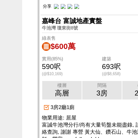
分享
嘉峰台 富誠地產實盤
牛池灣 瓊東街8號
綠表售
$600萬
實用(85%)
建築
590呎
693呎
(@$10,169)
(@$8,658)
樓層
間隔
高層
3房
3房2廳1廁
物業用途: 居屋
富誠牛池灣分行/尚有大量筍盤未能盡錄, 
絡查詢, 謝謝 專營 黃大仙、鑽石山、牛