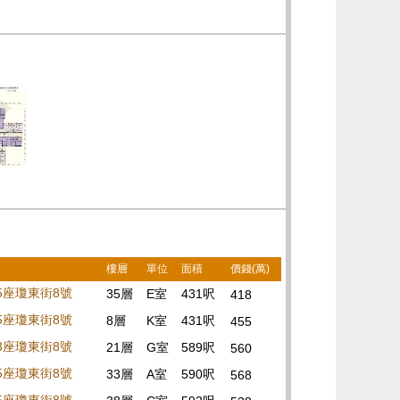
樓層
單位
面積
價錢(萬)
05座瓊東街8號
35層
E室
431呎
418
05座瓊東街8號
8層
K室
431呎
455
03座瓊東街8號
21層
G室
589呎
560
05座瓊東街8號
33層
A室
590呎
568