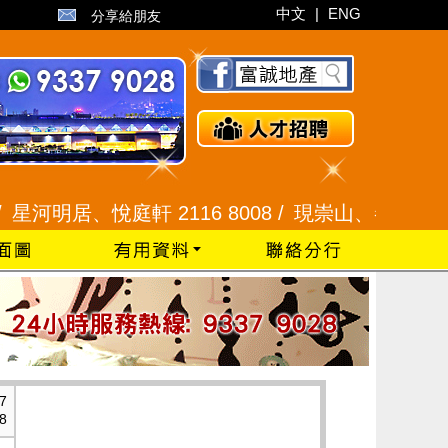
中文
|
ENG
分享給朋友
、悅庭軒 2116 8008 /
現崇山、譽港灣 2345 992
7
8