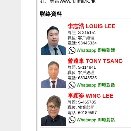
虹、樂富www.fullmark.hk
聯絡資料
李志浩 LOUIS LEE
牌照: S-315151
職位: 客戶經理
電話: 93445334
曾遠東 TONY TSANG
牌照: S-114841
職位: 客戶經理
電話: 68043535
李穎姿 WING LEE
牌照: S-465785
職位: 物業顧問
電話: 60189597