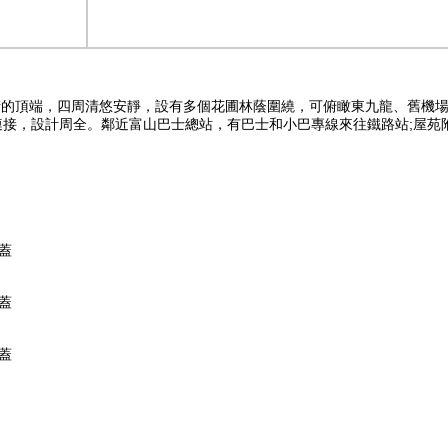
東街的頂端，四周清悠安靜，設有多個花圃林蔭圍繞，可俯瞰東九龍、舊機
連接，設計周全。鄰近富山巴士總站，有巴士和小巴專線來往鐵路站;屋苑
蓋
蓋
蓋