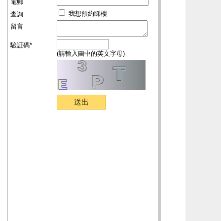
電郵
我想預約睇樓
查詢
留言
驗証碼*
(請輸入圖中的英文字母)