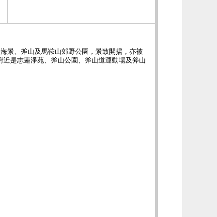
場海景、斧山及馬鞍山郊野公園，景致開揚，亦被
附近是志蓮淨苑、斧山公園、斧山道運動場及斧山