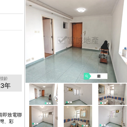
樓齡
23年
請即致電聯
池灣、彩