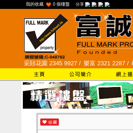
我的收藏
0
個樓盤
分享
/
采頣花園 2345 9927 /
樂富 2321 2287 /
峻弦、曉暉