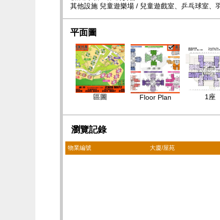
其他設施 兒童遊樂場 / 兒童遊戲室、乒乓球室、
平面圖
區圖
1座
Floor Plan
瀏覽記錄
物業編號
大廈/屋苑