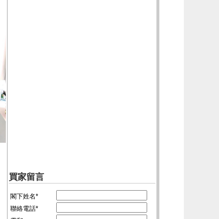
買家留言
閣下姓名*
聯絡電話*