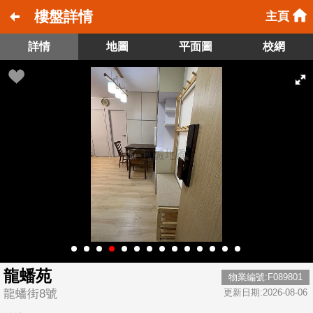
樓盤詳情
主頁
詳情
地圖
平面圖
校網
龍蟠苑
物業編號:F089801
龍蟠街8號
更新日期:2026-08-06