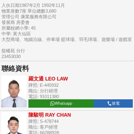
入伙日期1987年2月 1992年11月
物業座數7座 單位總數3,680
管理公司 康業服務有限公司
發展商 房委會
所屬校網小學: 45
中學: 黃大仙區
大型商場、地鐵沿線、停車場 籃球場、羽毛球場、遊樂場 / 遊戲室
龍蟠苑 分行
23453030
聯絡資料
羅文通 LEO LAW
牌照: E-445932
職位: 分行經理
電話: 91011380
Whatsapp
致電
陳駿明 RAY CHAN
牌照: S-478744
職位: 客戶經理
電話: 66288928