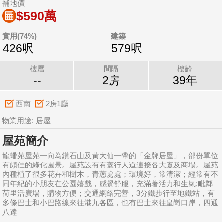
補地價
$590萬
實用(74%)
建築
426呎
579呎
樓層
間隔
樓齡
--
2房
39年
西南
2房1廳
物業用途: 居屋
屋苑簡介
龍蟠苑屋苑一向為鑽石山及黃大仙一帶的「金牌居屋」，部份單位
有頗佳的綠化園景。屋苑設有有蓋行人道連接各大廈及商場。屋苑
內種植了很多花卉和樹木，青蔥處處；環境好，常清潔；經常有不
同年紀的小朋友在公園嬉戲，感覺舒服，充滿著活力和生氣;毗鄰
荷里活廣場，購物方便；交通網絡完善，3分鐵步行至地鐵站，有
多條巴士和小巴路線來往港九各區，也有巴士來往皇崗口岸，四通
八達