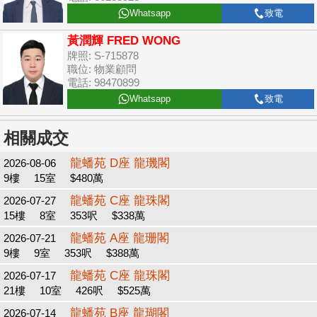
Whatsapp
致電
黃潤輝 FRED WONG
牌照: S-715878
職位: 物業顧問
電話: 98470899
Whatsapp
致電
相關成交
龍蟠苑 D座 龍璣閣
2026-08-06
9樓
15室
$480萬
龍蟠苑 C座 龍珠閣
2026-07-27
15樓
8室
353呎
$338萬
龍蟠苑 A座 龍珊閣
2026-07-21
9樓
9室
353呎
$388萬
龍蟠苑 C座 龍珠閣
2026-07-17
21樓
10室
426呎
$525萬
龍蟠苑 B座 龍瑚閣
2026-07-14